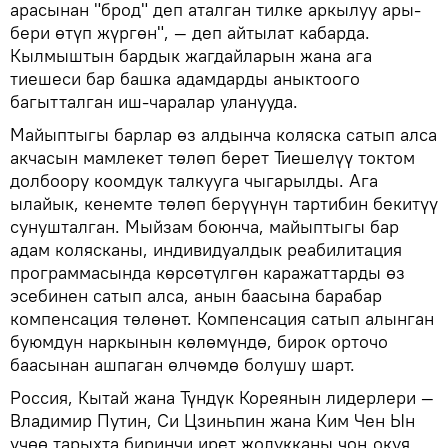
арасынан "брод" деп аталган тилке аркылуу ары-
бери өтүп жүргөн", — деп айтылат кабарда.
Кылмыштын бардык жагдайларын жана ага
тиешеси бар башка адамдарды аныктоого
багытталган иш-чаралар уланууда.
Майыптыгы барлар өз алдынча коляска сатып алса
акчасын мамлекет төлөп берет Тиешелүү токтом
долбоору коомдук талкууга чыгарылды. Ага
ылайык, кенемте төлөп берүүнүн тартибин бекитүү
сунушталган. Мыйзам боюнча, майыптыгы бар
адам колясканы, индивидуалдык реабилитация
программасында көрсөтүлгөн каражаттарды өз
эсебинен сатып алса, анын баасына барабар
компенсация төлөнөт. Компенсация сатып алынган
буюмдун наркынын көлөмүндө, бирок орточо
баасынан ашпаган өлчөмдө болушу шарт.
Россия, Кытай жана Түндүк Кореянын лидерлери —
Владимир Путин, Си Цзиньпин жана Ким Чен Ын
үчөө тарыхта биринчи ирет жолукканы чоң окуя