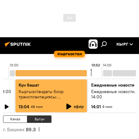
КЫРГ
Кыргызстан
13:00
13:52
14:00
Күн башат
Ежедневные новости
13:00
Кыргызстандагы боор
Ежедневные новости. 
трансплантациясы:
14:00
жетишкендиктер жана өнүгүү
эфир
13:04
14:01
46 мин
6 мин
келечеги
Кечээ
Бүгүн
г. Бишкек
89.3