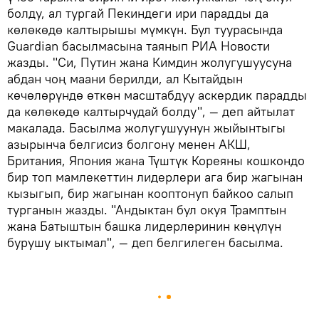
болду, ал тургай Пекиндеги ири парадды да
көлөкөдө калтырышы мүмкүн. Бул туурасында
Guardian басылмасына таянып РИА Новости
жазды. "Си, Путин жана Кимдин жолугушуусуна
абдан чоң маани берилди, ал Кытайдын
көчөлөрүндө өткөн масштабдуу аскердик парадды
да көлөкөдө калтырчудай болду", — деп айтылат
макалада. Басылма жолугушуунун жыйынтыгы
азырынча белгисиз болгону менен АКШ,
Британия, Япония жана Түштүк Кореяны кошкондо
бир топ мамлекеттин лидерлери ага бир жагынан
кызыгып, бир жагынан кооптонуп байкоо салып
турганын жазды. "Андыктан бул окуя Трамптын
жана Батыштын башка лидерлеринин көңүлүн
бурушу ыктымал", — деп белгилеген басылма.