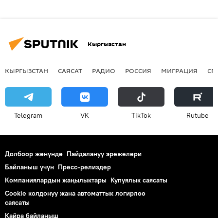
Кыргызстан
КЫРГЫЗСТАН
САЯСАТ
РАДИО
РОССИЯ
МИГРАЦИЯ
СП
Telegram
VK
ТikТоk
Rutube
Долбоор жөнүндө
Пайдалануу эрежелери
Байланыш үчүн
Пресс-релиздер
Компаниялардын жаңылыктары
Купуялык саясаты
Cookie колдонуу жана автоматтык логирлөө
саясаты
Кайра байланыш