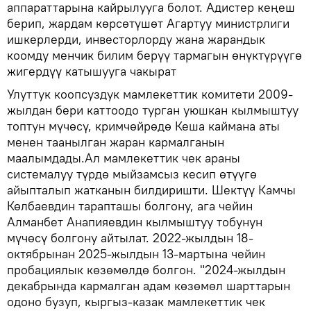
аппараттарына кайрылууга болот. Адистер кеңеш
берип, жардам көрсөтүшөт Агартуу министрлиги
ишкерлерди, инвесторлорду жана жарандык
коомду менчик билим берүү тармагын өнүктүрүүгө
жигердүү катышууга чакырат
Улуттук коопсуздук мамлекеттик комитети 2009-
жылдан бери каттоодо турган уюшкан кылмыштуу
топтун мүчөсү, кримчөйрөдө Кеша каймана аты
менен таанылган жаран кармалганын
маалымдады.Ал мамлекеттик чек араны
системалуу түрдө мыйзамсыз кесип өтүүгө
айыпталып жатканын билдиришти. Шектүү Камчы
Көлбаевдин тарапташы болгону, ага чейин
Алманбет Анапияевдин кылмыштуу тобунун
мүчөсү болгону айтылат. 2022-жылдын 18-
октябрынан 2025-жылдын 13-мартына чейин
пробациялык көзөмөлдө болгон. "2024-жылдын
декабрында кармалган адам көзөмөл шарттарын
одоно бузуп, кыргыз-казак мамлекеттик чек