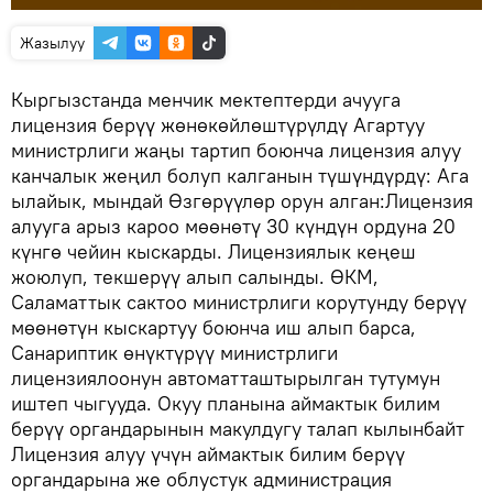
Жазылуу
Кыргызстанда менчик мектептерди ачууга
лицензия берүү жөнөкөйлөштүрүлдү Агартуу
министрлиги жаңы тартип боюнча лицензия алуу
канчалык жеңил болуп калганын түшүндүрдү: Ага
ылайык, мындай Өзгөрүүлөр орун алган:Лицензия
алууга арыз кароо мөөнөтү 30 күндүн ордуна 20
күнгө чейин кыскарды. Лицензиялык кеңеш
жоюлуп, текшерүү алып салынды. ӨКМ,
Саламаттык сактоо министрлиги корутунду берүү
мөөнөтүн кыскартуу боюнча иш алып барса,
Санариптик өнүктүрүү министрлиги
лицензиялоонун автоматташтырылган тутумун
иштеп чыгууда. Окуу планына аймактык билим
берүү органдарынын макулдугу талап кылынбайт
Лицензия алуу үчүн аймактык билим берүү
органдарына же облустук администрация