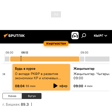
КЫРГ
Кыргызстан
08:00
08:12
09:00
Будь в курсе
Жаңылыктар
уск
О вкладе РКФР в развитие
Жаңылыктар. Чыгары
экономики КР и ключевых
09:00
секторах до 2030 года
эфир
08:04
09:00
55 мин
4 мин
Кечээ
Бүгүн
г. Бишкек
89.3