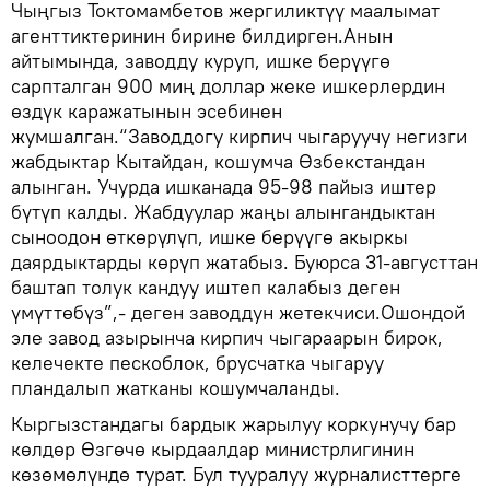
Чыңгыз Токтомамбетов жергиликтүү маалымат
агенттиктеринин бирине билдирген.Анын
айтымында, заводду куруп, ишке берүүгө
сарпталган 900 миң доллар жеке ишкерлердин
өздүк каражатынын эсебинен
жумшалган.“Заводдогу кирпич чыгаруучу негизги
жабдыктар Кытайдан, кошумча Өзбекстандан
алынган. Учурда ишканада 95-98 пайыз иштер
бүтүп калды. Жабдуулар жаңы алынгандыктан
сыноодон өткөрүлүп, ишке берүүгө акыркы
даярдыктарды көрүп жатабыз. Буюрса 31-августтан
баштап толук кандуу иштеп калабыз деген
үмүттөбүз”,- деген заводдун жетекчиси.Ошондой
эле завод азырынча кирпич чыгараарын бирок,
келечекте пескоблок, брусчатка чыгаруу
пландалып жатканы кошумчаланды.
Кыргызстандагы бардык жарылуу коркунучу бар
көлдөр Өзгөчө кырдаалдар министрлигинин
көзөмөлүндө турат. Бул тууралуу журналисттерге