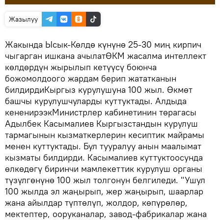
Жазылуу
Жакында Ысык-Көлдө күнүнө 25-30 миң кирпич
чыгарган ишкана ачылатӨКМ жасалма интеллект
көлдөрдүн жырылып кетүүсү боюнча
божомолдоого жардам берип жататканын
билдирдиКыргыз курулушуна 100 жыл. Өкмөт
башчы курулушчуларды куттуктады. Алдыда
кененирээкМинистрлер кабинетинин төрагасы
Адылбек Касымалиев Кыргызстандын курулуш
тармагынын кызматкерлерин кесиптик майрамы
менен куттуктады. Бул тууралуу анын маалымат
кызматы билдирди. Касымалиев куттуктоосунда
өлкөдөгү биринчи мамлекеттик курулуш органы
түзүлгөнүнө 100 жыл толгонун белгиледи. "Ушул
100 жылда эл жаңырып, жер жаңырып, шаарлар
жана айылдар түптөлүп, жолдор, көпүрөлөр,
мектептер, ооруканалар, завод-фабрикалар жана