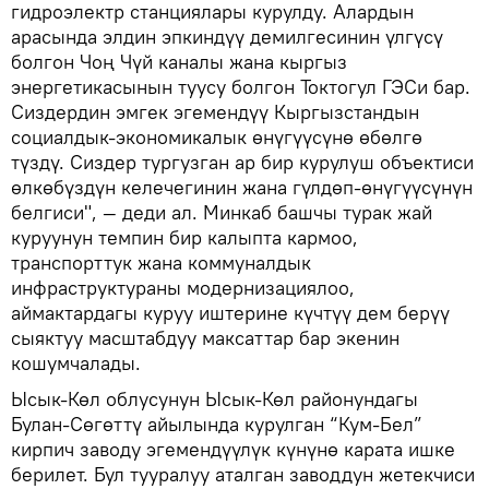
гидроэлектр станциялары курулду. Алардын
арасында элдин эпкиндүү демилгесинин үлгүсү
болгон Чоң Чүй каналы жана кыргыз
энергетикасынын туусу болгон Токтогул ГЭСи бар.
Сиздердин эмгек эгемендүү Кыргызстандын
социалдык-экономикалык өнүгүүсүнө өбөлгө
түздү. Сиздер тургузган ар бир курулуш объектиси
өлкөбүздүн келечегинин жана гүлдөп-өнүгүүсүнүн
белгиси", — деди ал. Минкаб башчы турак жай
куруунун темпин бир калыпта кармоо,
транспорттук жана коммуналдык
инфраструктураны модернизациялоо,
аймактардагы куруу иштерине күчтүү дем берүү
сыяктуу масштабдуу максаттар бар экенин
кошумчалады.
Ысык-Көл облусунун Ысык-Көл районундагы
Булан-Сөгөттү айылында курулган “Кум-Бел”
кирпич заводу эгемендүүлүк күнүнө карата ишке
берилет. Бул тууралуу аталган заводдун жетекчиси