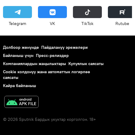
Telegram
VK
ТikТоk
Rutube
Долбоор жөнүндө
Пайдалануу эрежелери
Байланыш үчүн
Пресс-релиздер
Компаниялардын жаңылыктары
Купуялык саясаты
Cookie колдонуу жана автоматтык логирлөө
саясаты
Кайра байланыш
© 2026 Sputnik Бардык укуктар корголгон. 18+