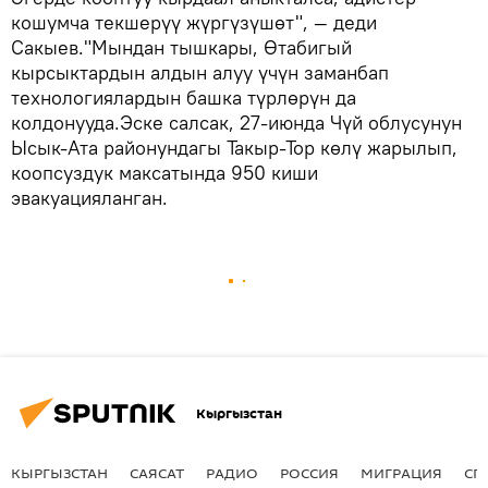
кошумча текшерүү жүргүзүшөт", — деди
Сакыев."Мындан тышкары, Өтабигый
кырсыктардын алдын алуу үчүн заманбап
технологиялардын башка түрлөрүн да
колдонууда.Эске салсак, 27-июнда Чүй облусунун
Ысык-Ата районундагы Такыр-Тор көлү жарылып,
коопсуздук максатында 950 киши
эвакуацияланган.
Кыргызстан
КЫРГЫЗСТАН
САЯСАТ
РАДИО
РОССИЯ
МИГРАЦИЯ
СП