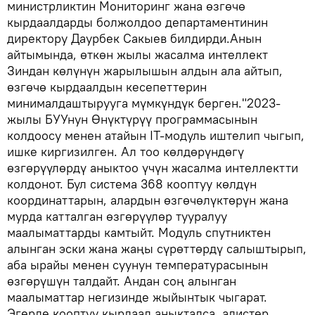
министрликтин Мониторинг жана өзгөчө
кырдаалдарды болжолдоо департаментинин
директору Даурбек Сакыев билдирди.Анын
айтымында, өткөн жылы жасалма интеллект
Зиндан көлүнүн жарылышын алдын ала айтып,
өзгөчө кырдаалдын кесепеттерин
минималдаштырууга мүмкүндүк берген."2023-
жылы БУУнун Өнүктүрүү программасынын
колдоосу менен атайын IT-модуль иштелип чыгып,
ишке киргизилген. Ал тоо көлдөрүндөгү
өзгөрүүлөрдү аныктоо үчүн жасалма интеллектти
колдонот. Бул система 368 кооптуу көлдүн
координаттарын, алардын өзгөчөлүктөрүн жана
мурда катталган өзгөрүүлөр тууралуу
маалыматтарды камтыйт. Модуль спутниктен
алынган эски жана жаңы сүрөттөрдү салыштырып,
аба ырайы менен суунун температурасынын
өзгөрүшүн талдайт. Андан соң алынган
маалыматтар негизинде жыйынтык чыгарат.
Эгерде кооптуу кырдаал аныкталса, адистер