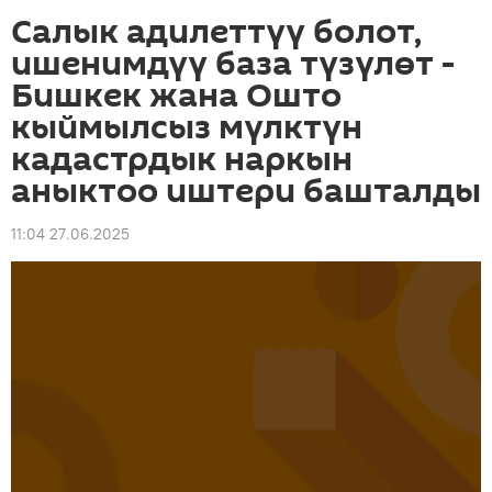
Салык адилеттүү болот,
ишенимдүү база түзүлөт -
Бишкек жана Ошто
кыймылсыз мүлктүн
кадастрдык наркын
аныктоо иштери башталды
11:04 27.06.2025