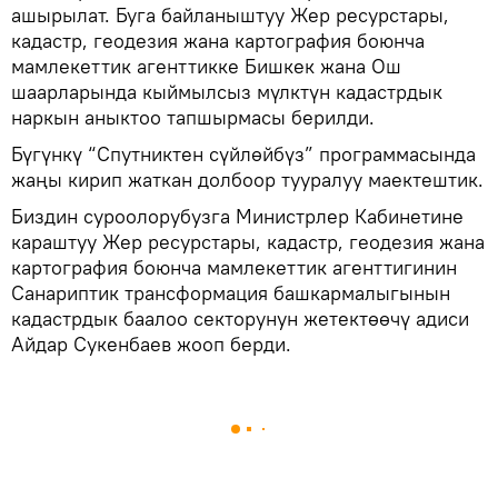
ашырылат. Буга байланыштуу Жер ресурстары,
кадастр, геодезия жана картография боюнча
мамлекеттик агенттикке Бишкек жана Ош
шаарларында кыймылсыз мүлктүн кадастрдык
наркын аныктоо тапшырмасы берилди.
Бүгүнкү “Спутниктен сүйлөйбүз” программасында
жаңы кирип жаткан долбоор тууралуу маектештик.
Биздин суроолорубузга Министрлер Кабинетине
караштуу Жер ресурстары, кадастр, геодезия жана
картография боюнча мамлекеттик агенттигинин
Санариптик трансформация башкармалыгынын
кадастрдык баалоо секторунун жетектөөчү адиси
Айдар Сукенбаев жооп берди.