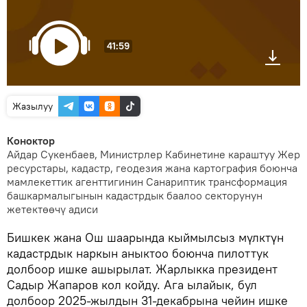
41:59
Жазылуу
Коноктор
Айдар Сукенбаев, Министрлер Кабинетине караштуу Жер
ресурстары, кадастр, геодезия жана картография боюнча
мамлекеттик агенттигинин Санариптик трансформация
башкармалыгынын кадастрдык баалоо секторунун
жетектөөчү адиси
Бишкек жана Ош шаарында кыймылсыз мүлктүн
кадастрдык наркын аныктоо боюнча пилоттук
долбоор ишке ашырылат. Жарлыкка президент
Садыр Жапаров кол койду. Ага ылайык, бул
долбоор 2025-жылдын 31-декабрына чейин ишке