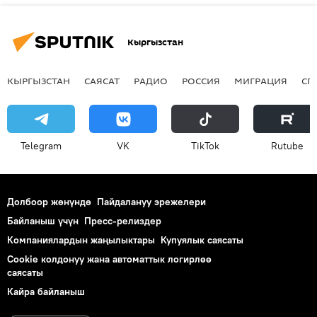
Кыргызстан
КЫРГЫЗСТАН
САЯСАТ
РАДИО
РОССИЯ
МИГРАЦИЯ
СП
Telegram
VK
ТikТоk
Rutube
Долбоор жөнүндө
Пайдалануу эрежелери
Байланыш үчүн
Пресс-релиздер
Компаниялардын жаңылыктары
Купуялык саясаты
Cookie колдонуу жана автоматтык логирлөө
саясаты
Кайра байланыш