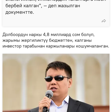
бербей калган", — деп жазылган
документте.
Долбоордун наркы 4,8 миллиард сом болуп,
жарымы жергиликтүү бюджеттен, калганы
инвестор тарабынан каржыланары кошумчаланган.