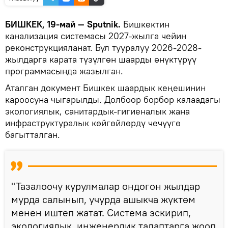
БИШКЕК, 19-май — Sputnik.
Бишкектин
канализация системасы 2027-жылга чейин
реконструкцияланат. Бул тууралуу 2026-2028-
жылдарга карата түзүлгөн шаарды өнүктүрүү
программасында жазылган.
Аталган документ Бишкек шаардык кеңешинин
кароосуна чыгарылды. Долбоор борбор калаадагы
экологиялык, санитардык-гигиеналык жана
инфраструктуралык көйгөйлөрдү чечүүгө
багытталган.
"Тазалоочу курулмалар ондогон жылдар
мурда салынып, учурда ашыкча жүктөм
менен иштеп жатат. Система эскирип,
экологиялык, инженердик талаптарга жооп