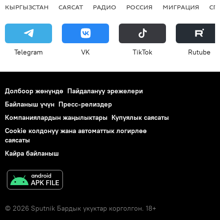
КЫРГЫЗСТАН
САЯСАТ
РАДИО
РОССИЯ
МИГРАЦИЯ
СП
Telegram
VK
ТikТоk
Rutube
Долбоор жөнүндө
Пайдалануу эрежелери
Байланыш үчүн
Пресс-релиздер
Компаниялардын жаңылыктары
Купуялык саясаты
Cookie колдонуу жана автоматтык логирлөө
саясаты
Кайра байланыш
© 2026 Sputnik Бардык укуктар корголгон. 18+