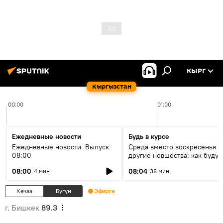
КЫРГ
Кыргызстан
00:00
01:00
Ежедневные новости
Будь в курсе
Ежедневные новости. Выпуск
Среда вместо воскресенья и
08:00
другие новшества: как будут
проходить выборы в КР?
08:00
08:04
4 мин
38 мин
Кечээ
Бүгүн
Эфирге
г. Бишкек
89.3