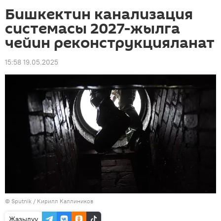
Бишкектин канализация
системасы 2027-жылга
чейин реконструкцияланат
15:58 19.05.2025
©
Sputnik
/ Кирилл Каллиников
Жазылуу