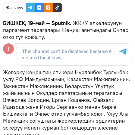
Жазылуу
БИШКЕК, 19-май — Sputnik.
ЖККУ өлкөлөрүнүн
парламент төрагалары Жеңиш аянтындагы Өчпөс
отко гүл коюшту.
Жогорку Кеңештин спикери Нурланбек Тургунбек
уулу РФ Мамдумасынын, Казакстан Мажилисинин,
Тажикстан Мажлисинин, Беларустун Улуттук
жыйынынын Өкүлдөр палатасынын төрагалары
Вячеслав Володин, Ерлан Кошанов, Файзали
Идизода жана Игорь Сергеенко менен бирге
Бишкектеги Өчпөс отко гүлчамбар коюп, Улуу Ата
Мекендик согуштагы жоокерлердин эрдиктерин
эскерүү менен курман болгондордун элесине
таазим этишти.