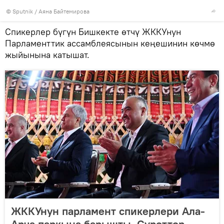
©
Sputnik
/ Аяна Байтемирова
Спикерлер бүгүн Бишкекте өтчү ЖККУнун
Парламенттик ассамблеясынын кеңешинин көчмө
жыйынына катышат.
ЖККУнун парламент спикерлери Ала-
Арча паркына барышты. Сүрөттөр