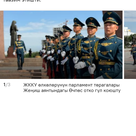
1
/3
ЖККУ өлкөлөрүнүн парламент төрагалары
Жеңиш аянтындагы Өчпөс отко гүл коюшту