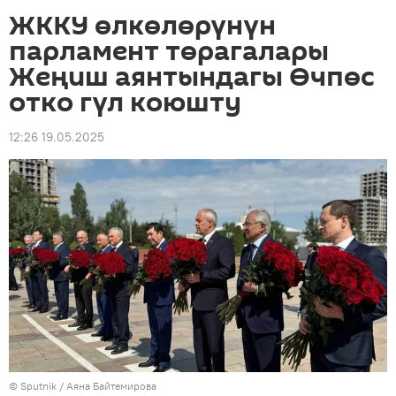
ЖККУ өлкөлөрүнүн
парламент төрагалары
Жеңиш аянтындагы Өчпөс
отко гүл коюшту
12:26 19.05.2025
©
Sputnik
/ Аяна Байтемирова