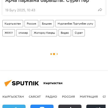
19 Бугу 2025, 10:43
Кыргызстан
Россия
Бишкек
Нурланбек Тургунбек уулу
ЖККУ
спикер
Жогорку Кеңеш
Видео
Сүрөт
Кыргызстан
КЫРГЫЗСТАН
САЯСАТ
РАДИО
РОССИЯ
МИГРАЦИЯ
СП