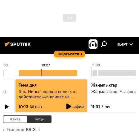
КЫРГ
Кыргызстан
10:00
10:27
11:00
Тема дня
Жаңылыктар
уск
Эль-Ниньо, жара и сели: что
Жаңылыктар. Чыгарылы
действительно влияет на
погоду в Кыргызстане
эфир
10:13
11:01
38 мин
3 мин
Кечээ
Бүгүн
г. Бишкек
89.3