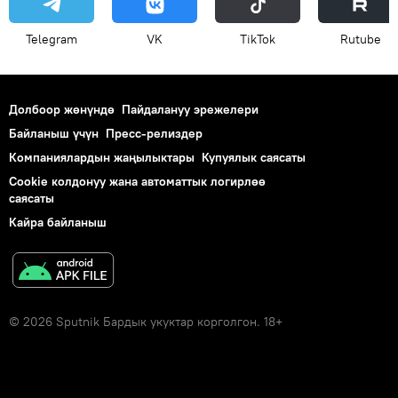
Telegram
VK
ТikТоk
Rutube
Долбоор жөнүндө
Пайдалануу эрежелери
Байланыш үчүн
Пресс-релиздер
Компаниялардын жаңылыктары
Купуялык саясаты
Cookie колдонуу жана автоматтык логирлөө
саясаты
Кайра байланыш
© 2026 Sputnik Бардык укуктар корголгон. 18+