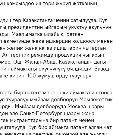
сүн камсыздоо иштери жүрүп жатканын
идиштер Казакстанга чейин сатылууда. Бул
агы президенттин ыйгарым укуктуу өкүлүнүн
ады. Маалыматка ылайык, Баткен
л өкмөтүндө жеке ишкердин колдоосу менен
ган желим жана кагаз идиштерин чыгарган
. Ал тесттик режимде продукция чыгарып,
эмес, Ош, Жалал-Абад, Казакстандан дагы
тин аймактагы өкүлчүлүгү билдирди. Завод
ишке кирип, 100 жумуш орду түзүлөрү
тарга бир патент менен эки аймакта иштөөгө
 Бул тууралуу мыйзам долбоорун Мамлекеттик
тырды. Мыйзам долбооруда Москва шаары
дой эле Санкт-Петербург шаары жана
гек мигранттарына бир патент менен
ушталууда. Бул бир аймакта патент алган чет
чи аймакта иштөөсүнө, ошондой эле жумуш