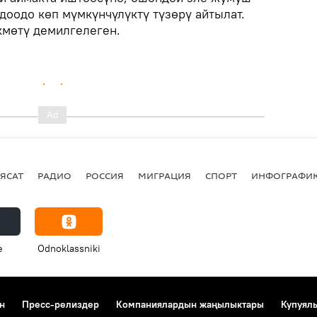
доодо көп мүмкүнчүлүктү түзөрү айтылат.
кмөтү демилгелеген.
ЯСАТ
РАДИО
РОССИЯ
МИГРАЦИЯ
СПОРТ
ИНФОГРАФИ
e
Odnoklassniki
н
Пресс-релиздер
Компаниялардын жаңылыктары
Купуял