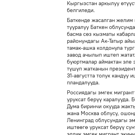
Кыргызстан аркылуу өтүү
белгиледи.
Баткенде жасалган желим 
тууралуу Баткен облусунд
басма сөз кызматы кабарл
районундагы Ак-Татыр айы
тамак-ашка колдонула тур
завод ачылып иштеп жатат
буюртмалар аймактан эле 
түшүп жатканын президент
31-августта толук кандуу 
пландалууда.
Россиядагы эмгек мигрант
уруксат берүү каралууда.
Дума биринчи окууда жак
жана Москва облусу, ошон
Ленинград облусундагы эм
иштөөгө уруксат берүү сун
элдик эмгек мигрант экин