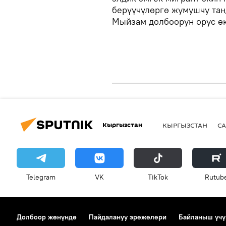
берүүчүлөргө жумушчу тан
Мыйзам долбоорун орус ө
Кыргызстан
КЫРГЫЗСТАН
СА
Telegram
VK
ТikТоk
Rutub
Долбоор жөнүндө
Пайдалануу эрежелери
Байланыш үчү