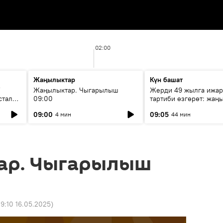
02:00
Жаңылыктар
Күн башат
F
Жаңылыктар. Чыгарылыш
Жерди 49 жылга ижар
стала
09:00
тартиби өзгөрөт: жаңы
эмнени көздөйт?
09:00
09:05
4 мин
44 мин
ар. Чыгарылыш
9:10 16.05.2025
)