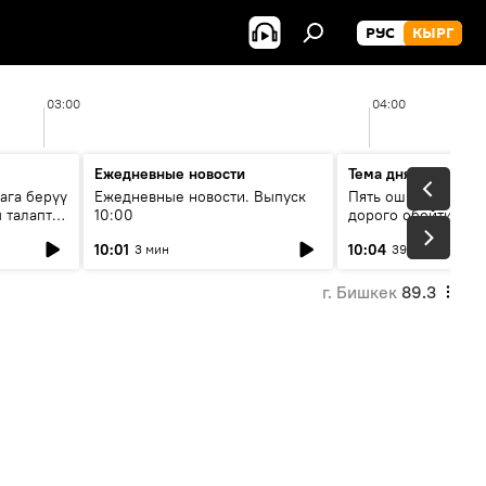
РУС
КЫРГ
03:00
04:00
Ежедневные новости
Тема дня
ага берүү
Ежедневные новости. Выпуск
Пять ошибок котор
 талаптар
10:00
дорого обойтись п
жилья
10:01
10:04
3 мин
39 мин
г. Бишкек
89.3