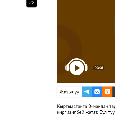
03:31
Жазылуу
Кыргызстанга 3-майдан тар
киргизилбей жатат. Бул т