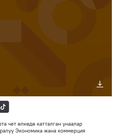
та чет өлкөдө катталган унаалар
ууралуу Экономика жана коммерция