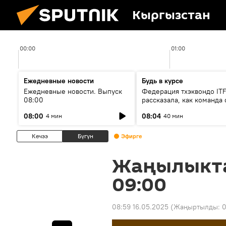
Кыргызстан
00:00
01:00
Ежедневные новости
Будь в курсе
Ежедневные новости. Выпуск
Федерация тхэквондо IT
08:00
рассказала, как команда 
жертвой мошенников
08:00
08:04
4 мин
40 мин
Кечээ
Бүгүн
Эфирге
Жаңылыкт
09:00
08:59 16.05.2025
(Жаңыртылды:
0