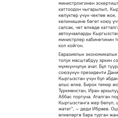
министрлигинен эскертишт
каттоодон чыгарылып, Кыр
көлүктөр үчүн чектөө жок
келинишине бөгөт коюу үч
салсак, чет өлкөдө катта
автоунааларды Кыргызстан
министрлер кабинетинин т
кол койгон.
Евразиялык экономикалык
толук масштабдуу эркин с
мүмкүнчүлүк ачат. Бул ту
союзунун президенти Дан
Кыргызстан үчүн бул абда
алыс өлкө. Бирок темир ж
Түркмөнстан, Иран аркылуу
Аббас портуна. Аталган п
Кыргызстанга жер бөлүп, 
жатат", — деди Ибраев. О
өлкөлөргө бара турган жан