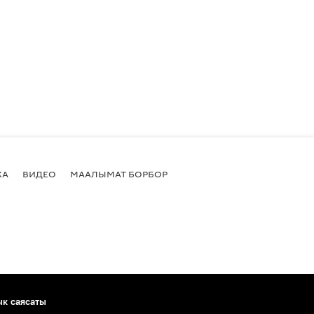
КА
ВИДЕО
МААЛЫМАТ БОРБОР
ык саясаты