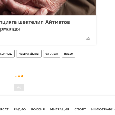
пцияга шектелип Айтматов
армалды
кылмыш
Маевка айылы
баңгизат
Видео
ЯСАТ
РАДИО
РОССИЯ
МИГРАЦИЯ
СПОРТ
ИНФОГРАФИ