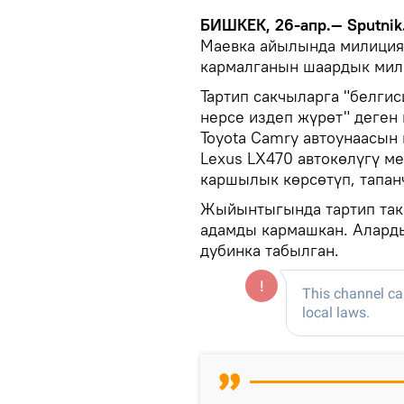
БИШКЕК, 26-апр.— Sputnik
Маевка айылында милиция
кармалганын шаардык мил
Тартип сакчыларга "белги
нерсе издеп жүрөт" деген 
Toyota Camry автоунаасын
Lexus LX470 автокөлүгү м
каршылык көрсөтүп, тапан
Жыйынтыгында тартип такч
адамды кармашкан. Алард
дубинка табылган.