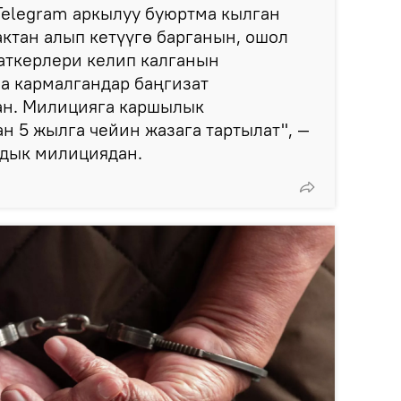
Telegram аркылуу буюртма кылган
ктан алып кетүүгө барганын, ошол
аткерлери келип калганын
а кармалгандар баңгизат
ан. Милицияга каршылык
н 5 жылга чейин жазага тартылат", —
дык милициядан.