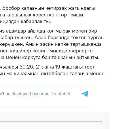
.
Борбор калаанын четирээк жагындагы
га каршылык көрсөткөн төрт киши
ициядан кабарлашты.
сиз адамдар айылда кол чырак менен бир
кабар түшкөн. Алар барганда токтоп турган
 көрүшкөн. Анын ээсин кепке тартышканда
енен кишилер келип, милиционерлерге
ча менен коркута башташканын айтышты.
ылары 30,26, 21 жана 19 жаштагы төрт
ын машинасынан октолбогон тапанча менен