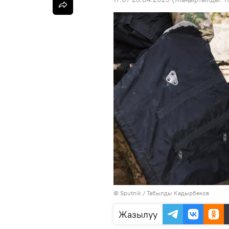
©
Sputnik / Табылды Кадырбеков
Жазылуу