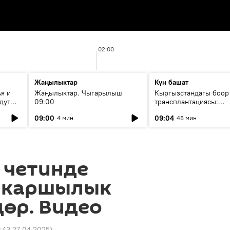
02:00
Жаңылыктар
Күн башат
я и
Жаңылыктар. Чыгарылыш
Кыргызстандагы боор
дут
09:00
трансплантациясы:
жетишкендиктер жана
09:00
09:04
4 мин
46 мин
келечеги
 четинде
 каршылык
өр. Видео
1:43 27.04.2025
)