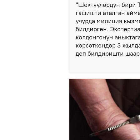
"Шектүүлөрдүн бири 
гашишти аталган айма
учурда милиция кызм
билдирген. Экспертиз
колдонгонун аныктаг
көрсөткөндөр 3 жылда
деп билдиришти шаар