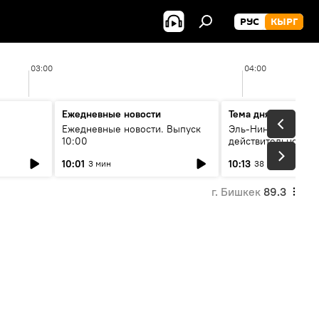
РУС
КЫРГ
03:00
04:00
Ежедневные новости
Тема дня
Ежедневные новости. Выпуск
Эль-Ниньо, жара и 
10:00
действительно вли
 өнүгүү
погоду в Кыргызст
10:01
10:13
3 мин
38 мин
г. Бишкек
89.3