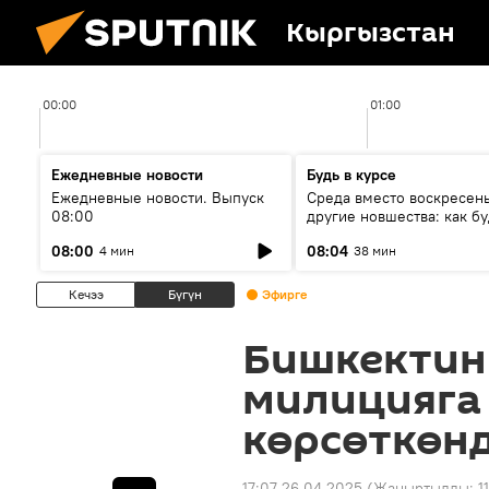
Кыргызстан
00:00
01:00
Ежедневные новости
Будь в курсе
Ежедневные новости. Выпуск
Среда вместо воскресень
08:00
другие новшества: как бу
проходить выборы в КР?
08:00
08:04
4 мин
38 мин
Кечээ
Бүгүн
Эфирге
Бишкектин
милицияга
көрсөткөнд
17:07 26.04.2025
(Жаңыртылды:
1