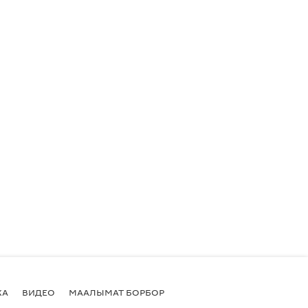
КА
ВИДЕО
МААЛЫМАТ БОРБОР