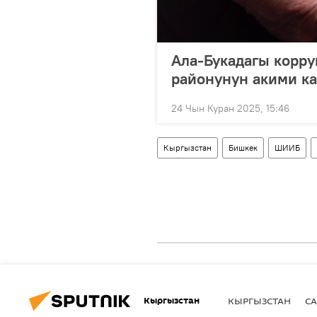
Ала-Букадагы корру
районунун акими к
24 Чын Куран 2025, 15:46
Кыргызстан
Бишкек
ШИИБ
Кыргызстан
КЫРГЫЗСТАН
СА