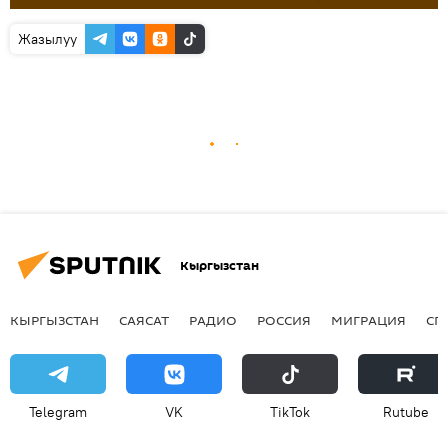
Жазылуу
Кыргызстан
КЫРГЫЗСТАН
САЯСАТ
РАДИО
РОССИЯ
МИГРАЦИЯ
СП
Telegram
VK
ТikТоk
Rutube