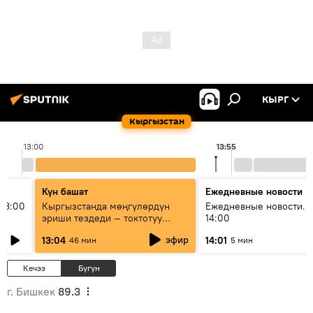
КЫРГ
Кыргызстан
13:00
13:55
Күн башат
Ежедневные новости
13:00
Кыргызстанда мөңгүлөрдүн
Ежедневные новости. 
эриши тездеди — токтотуу
14:00
мүмкүн эмеспи?
эфир
13:04
14:01
46 мин
5 мин
Кечээ
Бүгүн
г. Бишкек
89.3