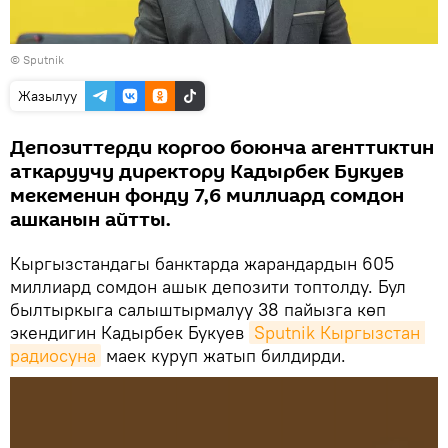
©
Sputnik
Жазылуу
Депозиттерди коргоо боюнча агенттиктин
аткаруучу директору Кадырбек Букуев
мекеменин фонду 7,6 миллиард сомдон
ашканын айтты.
Кыргызстандагы банктарда жарандардын 605
миллиард сомдон ашык депозити топтолду. Бул
былтыркыга салыштырмалуу 38 пайызга көп
экендигин Кадырбек Букуев
Sputnik Кыргызстан 
радиосуна
маек куруп жатып билдирди.