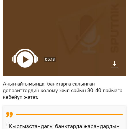
05:18
Анын айтымында, банктарга салынган
депозиттердин көлөмү жыл сайын 30-40 пайызга
көбөйүп жатат.
"Кыргызстандагы банктарда жарандардын