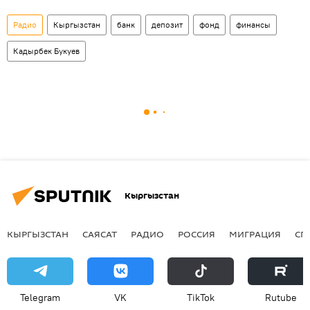
Радио
Кыргызстан
банк
депозит
фонд
финансы
Кадырбек Букуев
Кыргызстан
КЫРГЫЗСТАН
САЯСАТ
РАДИО
РОССИЯ
МИГРАЦИЯ
СП
Telegram
VK
ТikТоk
Rutube