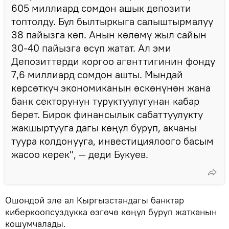
605 миллиард сомдон ашык депозити
топтолду. Бул былтыркыга салыштырмалуу
38 пайызга көп. Анын көлөмү жыл сайын
30-40 пайызга өсүп жатат. Ал эми
Депозиттерди коргоо агенттигинин фонду
7,6 миллиард сомдон ашты. Мындай
көрсөткүч экономиканын өскөнүнөн жана
банк секторунун туруктуулугунан кабар
берет. Бирок финансылык сабаттуулукту
жакшыртууга дагы көңүл буруп, акчаны
туура колдонууга, инвестициялоого басым
жасоо керек", — деди Букуев.
Ошондой эле ал Кыргызстандагы банктар
киберкоопсуздукка өзгөчө көңүл буруп жатканын
кошумчалады.