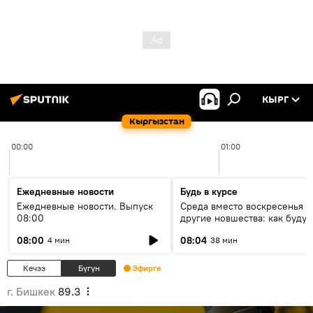
КЫРГ
Кыргызстан
00:00
01:00
Ежедневные новости
Будь в курсе
Ежедневные новости. Выпуск
Среда вместо воскресенья и
08:00
другие новшества: как будут
проходить выборы в КР?
08:00
08:04
4 мин
38 мин
Кечээ
Бүгүн
Эфирге
г. Бишкек
89.3