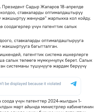
.
Президент Садыр Жапаров 18-апрелде
 колдоо, ставкаларды оптималдаштыруу
 жакшыртуу жөнүндө" жарлыкка кол койду.
ө соодагерлер үчүн патенттик салык
доого, ставкаларды оптималдаштырууга
 жакшыртууга багытталган.
ишкендей, патенттик система ишкерлерге
а салык төлөөгө мүмкүнчүлүк берет. Салык
ан системаны түшүнүүгө жардам берүүчү
а соода үчүн патенттер 2024-жылдын 1-
ылдын март айында министрлер кабинетинин