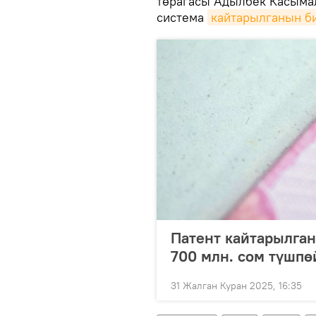
төрагасы Адылбек Касымал
система
кайтарылганын б
Патент кайтарылга
700 млн. сом түшпө
31 Жалган Куран 2025, 16:35