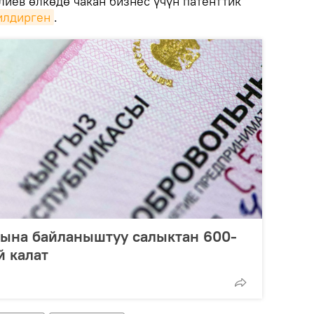
иев өлкөдө чакан бизнес үчүн патенттик
илдирген
.
нына байланыштуу салыктан 600-
й калат