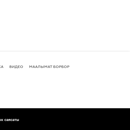
КА
ВИДЕО
МААЛЫМАТ БОРБОР
ык саясаты