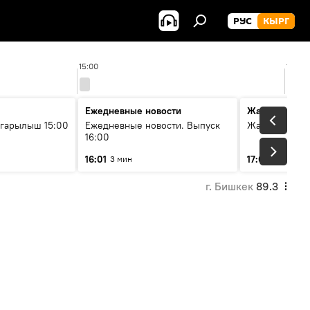
РУС
КЫРГ
15:00
16:00
Ежедневные новости
Жаңылыктар
гарылыш 15:00
Ежедневные новости. Выпуск
Жаңылыктар.
16:00
16:01
17:01
3 мин
5 мин
г. Бишкек
89.3