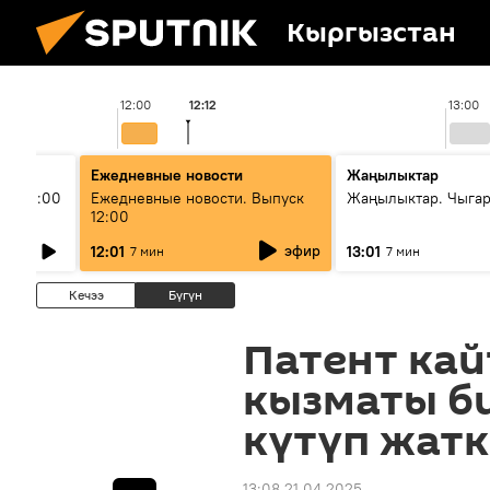
Кыргызстан
12:00
12:12
13:00
Ежедневные новости
Жаңылыктар
ыш 11:00
Ежедневные новости. Выпуск
Жаңылыктар. Чыга
12:00
эфир
12:01
13:01
7 мин
7 мин
Кечээ
Бүгүн
Патент ка
кызматы б
күтүп жат
13:08 21.04.2025