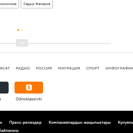
кономика
Садыр Жапаров
ЯСАТ
РАДИО
РОССИЯ
МИГРАЦИЯ
СПОРТ
ИНФОГРАФИ
e
Odnoklassniki
н
Пресс-релиздер
Компаниялардын жаңылыктары
Купуял
 байланыш