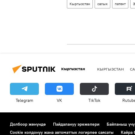
Кыргызстан
салык
патент
Э
Кыргызстан
КЫРГЫЗСТАН
СА
Telegram
VK
ТikТоk
Rutub
Долбоор жөнүндө
Пайдалануу эрежелери
Байланыш үчү
Cookie колдонуу жана автоматтык логирлөө саясаты
Кайра