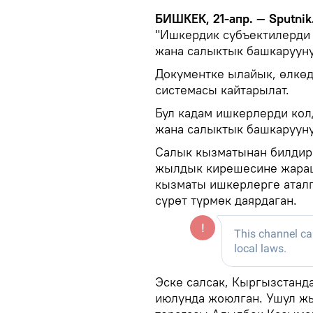
БИШКЕК, 21-апр. — Sputnik
"Ишкердик субъектилерди
жана салыктык башкарууну
Документке ылайык, өлкөд
системасы кайтарылат.
Бул кадам ишкерлерди кол
жана салыктык башкарууну
Салык кызматынан билдир
жылдык кирешесине жараш
кызматы ишкерлерге аталг
сүрөт түрмөк даярдаган.
Эске салсак, Кыргызстанд
июлунда жоюлган. Ушул ж