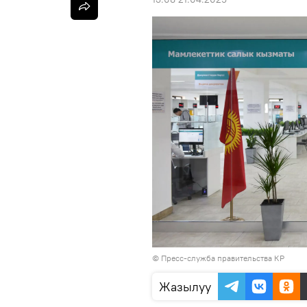
©
Пресс-служба правительства КР
Жазылуу