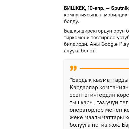
БИШКЕК, 10-апр. — Sputnik
компаниясынын мобилдик 
болду.
Башкы директордун орун 
тиркемени тестирлөө үстү
билдирди. Аны Google Pla
алууга болот.
"Бардык кызматтарды 
Кардарлар компаниян
эсептегичтердин көр
тышкары, газ үчүн тө
операторлор менен к
жеке маалыматтары ко
болууга негиз жок. Б