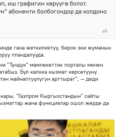
, иш графигин көрүүгө болот.
н" абоненти болбогондор да колдоно
инде гана жеткиликтүү, бирок эки жуманын
оруу пландалууда.
и "Түндүк" мамлекеттик порталы менен
атабыз. Бул калкка кызмат көрсөтүүнү
ин майнаптуулугун арттырат", — деди
кары, "Газпром Кыргызстандын" сайты
ызматтар жана функциялар ошол жерде да