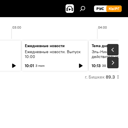
РУС
КЫРГ
03:00
04:00
Ежедневные новости
Тема дня
Ежедневные новости. Выпуск
Эль-Ниньо, жара и 
10:00
действительно вли
 өнүгүү
погоду в Кыргызст
10:01
10:13
3 мин
38 мин
г. Бишкек
89.3