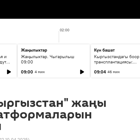
02:00
Жаңылыктар
Күн башат
я и
Жаңылыктар. Чыгарылыш
Кыргызстандагы боор
дут
09:00
трансплантациясы:
жетишкендиктер жана
09:00
09:04
4 мин
46 мин
келечеги
Кыргызстан" жаңы
атформаларын
ы
:12 10.04.2025
)