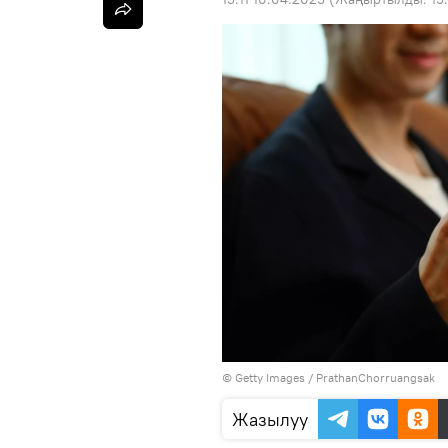
© Getty Images / PrathanChorruangsak
Жазылуу