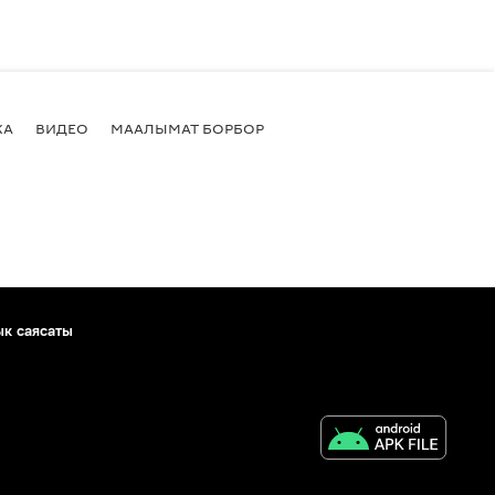
КА
ВИДЕО
МААЛЫМАТ БОРБОР
ык саясаты