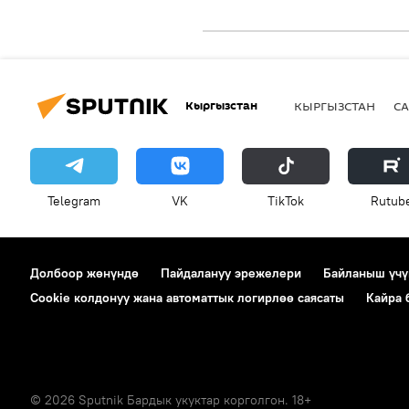
Кыргызстан
КЫРГЫЗСТАН
СА
Telegram
VK
ТikТоk
Rutub
Долбоор жөнүндө
Пайдалануу эрежелери
Байланыш үчү
Cookie колдонуу жана автоматтык логирлөө саясаты
Кайра
© 2026 Sputnik Бардык укуктар корголгон. 18+