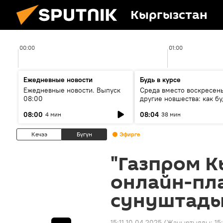
Кыргызстан
00:00
01:00
Ежедневные новости
Будь в курсе
Ежедневные новости. Выпуск
Среда вместо воскресень
08:00
другие новшества: как бу
проходить выборы в КР?
08:00
08:04
4 мин
38 мин
Кечээ
Бүгүн
Эфирге
"Газпром 
онлайн-пл
сунуштад
15:11 10.04.2025
(Жаңыртылды:
15