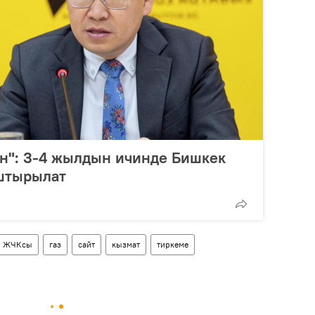
ан": 3-4 жылдын ичинде Бишкек
аштырылат
" ЖЧКсы
газ
сайт
кызмат
тиркеме