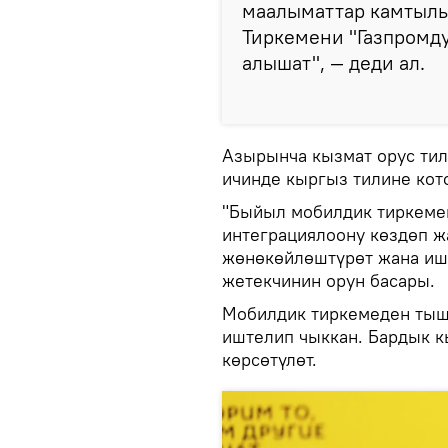
маалыматтар камтылып
Тиркемени "Газпромду
алышат", — деди ал.
Азырынча кызмат орус тил
ичинде кыргыз тилине кот
"Быйыл мобилдик тиркемен
интеграциялоону көздөп ж
жөнөкөйлөштүрөт жана ишт
жетекчинин орун басары.
Мобилдик тиркемеден тыш
иштелип чыккан. Бардык к
көрсөтүлөт.