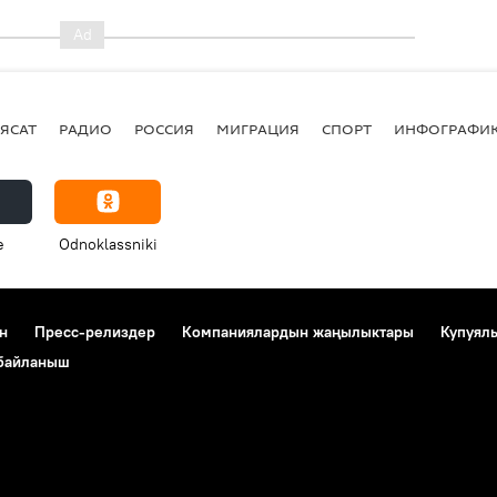
ЯСАТ
РАДИО
РОССИЯ
МИГРАЦИЯ
СПОРТ
ИНФОГРАФИ
e
Odnoklassniki
н
Пресс-релиздер
Компаниялардын жаңылыктары
Купуял
 байланыш