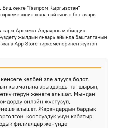
.
Бишкекте "Газпром Кыргызстан"
тиркемесинин жана сайтынын бет ачары
басары Арзымат Алдаяров мобилдик
бүздөгү жылдын январь айында башталганын
y жана App Store тиркемелеринен жүктөп
кеңсеге келбей эле алууга болот.
ын кызматына арыздарды тапшырып,
сөткүчтөрүн жөнөтө алышат. Мындан
лөмдөрдү онлайн жүргүзүп,
еңеше алышат. Жарандардын бардык
рголгон, коопсуздук үчүн кабатыр
ардык филиалдар жөнүндө