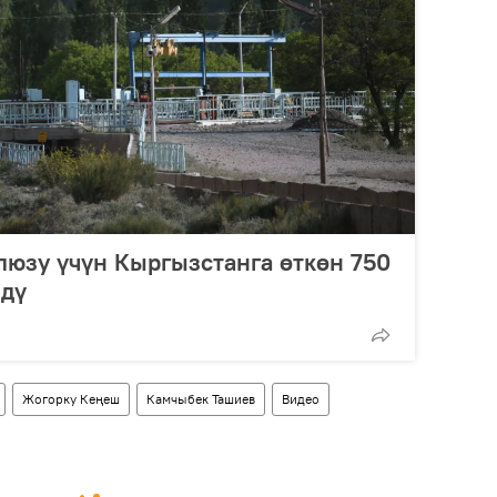
шлюзу үчүн Кыргызстанга өткөн 750
лдү
Жогорку Кеңеш
Камчыбек Ташиев
Видео