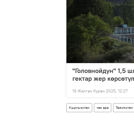
"Головнойдун" 1,5 
гектар жер көрсөтү
19 Жалган Куран 2025, 12:27
Кыргызстан
чек ара
Тажикстан