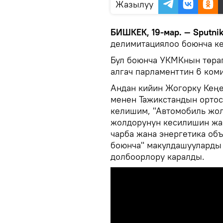
Жазылуу
БИШКЕК, 19-мар. — Sputnik
делимитациялоо боюнча к
Бул боюнча УКМКнын төра
алгач парламенттин 6 коми
Андан кийин Жогорку Кең
менен Тажикстандын ортос
келишим, "Автомобиль жол
жолдорунун кесилишин жаб
чарба жана энергетика об
боюнча" макулдашууларды
долбоорлору каралды.