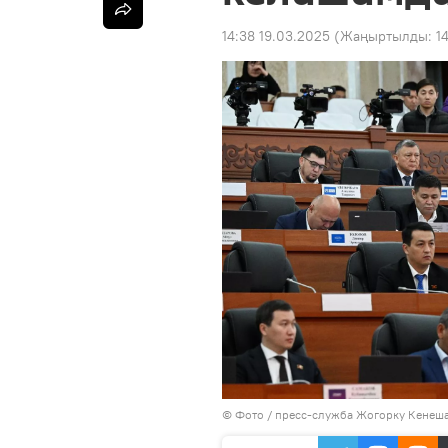
14:38 19.03.2025
(Жаңыртылды:
1
© Фото / пресс-служба Жогорку Кенеш