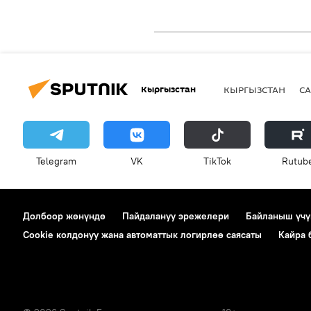
Кыргызстан
КЫРГЫЗСТАН
СА
Telegram
VK
ТikТоk
Rutub
Долбоор жөнүндө
Пайдалануу эрежелери
Байланыш үчү
Cookie колдонуу жана автоматтык логирлөө саясаты
Кайра