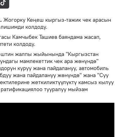
.
Жогорку Кеңеш кыргыз-тажик чек арасын
елишимди колдоду.
гасы Камчыбек Ташиев баяндама жасап,
тети колдоду.
ештин жалпы жыйынында "Кыргызстан
ундагы мамлекеттик чек ара жөнүндө"
дорун куруу жана пайдалануу, автомобиль
дуу жана пайдалануу жөнүндө" жана "Суу
ъектилерине жеткиликтүүлүктү камсыз кылуу
 ратификациялоо тууралуу мыйзам