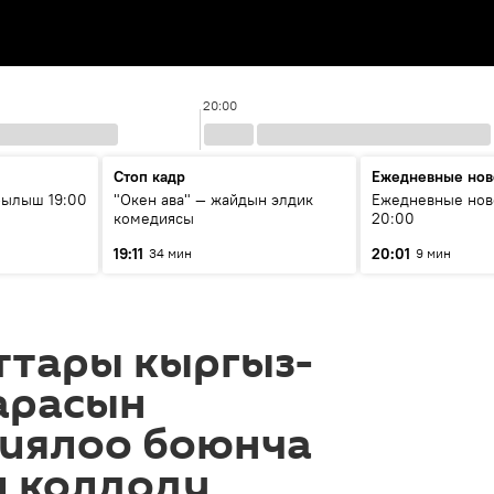
20:00
Стоп кадр
Ежедневные нов
рылыш 19:00
"Окен ава" — жайдын элдик
Ежедневные нов
комедиясы
20:00
19:11
20:01
34 мин
9 мин
ттары кыргыз-
арасын
иялоо боюнча
 колдоду