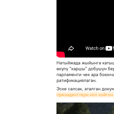
Натыйжада жыйынга катышк
өкүлү "каршы" добушун бе
парламенти чек ара боюнча
ратификациялаган.
Эске салсак, аталган доку
президенттери кол койгон