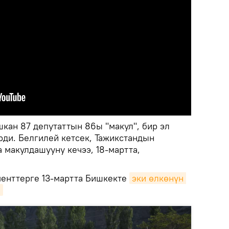
ан 87 депутаттын 86ы "макул", бир эл
рди. Белгилей кетсек, Тажикстандын
 макулдашууну кечээ, 18-мартта,
менттерге 13-мартта Бишкекте
эки өлкөнүн 
.