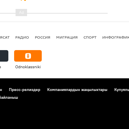
ЯСАТ
РАДИО
РОССИЯ
МИГРАЦИЯ
СПОРТ
ИНФОГРАФИ
e
Odnoklassniki
н
Пресс-релиздер
Компаниялардын жаңылыктары
Купуял
 байланыш