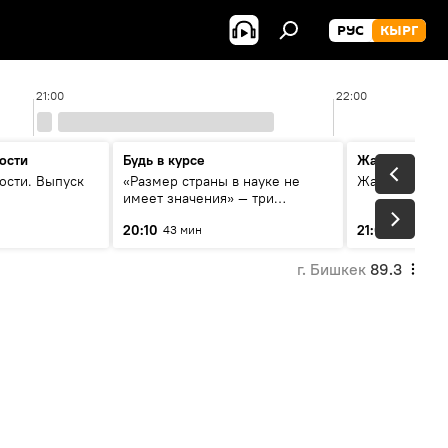
РУС
КЫРГ
21:00
22:00
ости
Будь в курсе
Жаңылыктар
ости. Выпуск
«Размер страны в науке не
Жаңылыктар.
имеет значения» — три
эксперта о сотрудничестве
20:10
21:01
43 мин
3 мин
России и Кыргызстана в
образовании и исследованиях
г. Бишкек
89.3