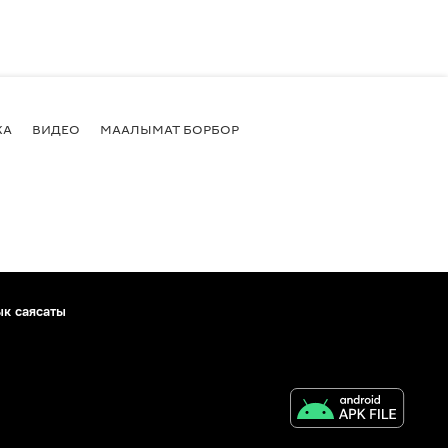
КА
ВИДЕО
МААЛЫМАТ БОРБОР
ык саясаты