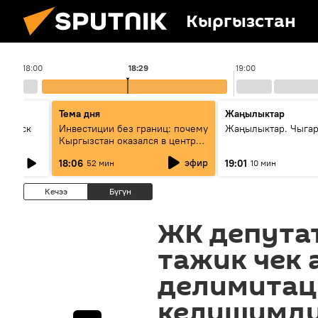
Кыргызстан
18:00
18:29
19:00
Тема дня
Жаңылыктар
Выпуск
Инвестиции без границ: почему
Жаңылыктар. Чыга
Кыргызстан оказался в центре
внимания бизнеса
эфир
18:06
19:01
52 мин
10 мин
Кечээ
Бүгүн
ЖК депута
тажик чек 
делимитац
келишимди