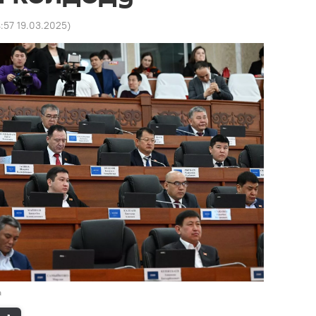
4:57 19.03.2025
)
а