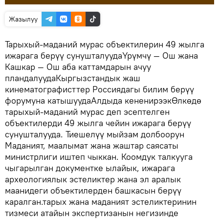
Жазылуу
Тарыхый-маданий мурас объектилерин 49 жылга
ижарага берүү сунушталуудаҮрүмчү — Ош жана
Кашкар — Ош аба каттамдарын ачуу
пландалуудаКыргызстандык жаш
кинематографисттер Россиядагы билим берүү
форумуна катышуудаАлдыда кененирээкӨлкөдө
тарыхый-маданий мурас деп эсептелген
объектилерди 49 жылга чейин ижарага берүү
сунушталууда. Тиешелүү мыйзам долбоорун
Маданият, маалымат жана жаштар саясаты
министрлиги иштеп чыккан. Коомдук талкууга
чыгарылган документке ылайык, ижарага
археологиялык эстеликтер жана эл аралык
маанидеги объектилерден башкасын берүү
каралган.тарых жана маданият эстеликтеринин
тизмеси атайын экспертизанын негизинде