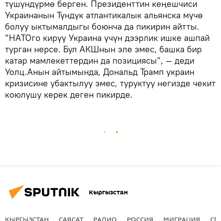
түшүндүрмө берген. Президенттин кеңешчиси
Украинанын Түндүк атлантикалык альянска мүчө
болуу ыктымалдыгы боюнча да пикирин айтты.
“НАТОго кирүү Украина үчүн дээрлик ишке ашпай
турган нерсе. Бул АКШнын эле эмес, башка бир
катар мамлекеттердин да позициясы”, — деди
Уолц.Анын айтымында, Дональд Трамп украин
кризисине убактылуу эмес, туруктуу негизде чекит
коюлушу керек деген пикирде.
Кыргызстан
КЫРГЫЗСТАН
САЯСАТ
РАДИО
РОССИЯ
МИГРАЦИЯ
СП