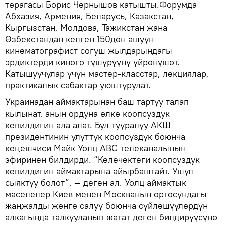
төрагасы Борис Чернышов катышты.Форумда
Абхазия, Армения, Беларусь, Казакстан,
Кыргызстан, Молдова, Тажикстан жана
Өзбекстандан келген 150дөн ашуун
кинематографист согуш жылдарындагы
эрдиктерди киного түшүрүүнү үйрөнүшөт.
Катышуучулар үчүн мастер-класстар, лекциялар,
практикалык сабактар уюштурулат.
Украинадан аймактарынан баш тартуу талап
кылынат, анын ордуна өлкө коопсуздук
кепилдигин ала алат. Бул тууралуу АКШ
президентинин улуттук коопсуздук боюнча
кеңешчиси Майк Уолц ABC телеканалынын
эфиринен билдирди. “Келечектеги коопсуздук
кепилдигин аймактарына айырбаштайт. Ушул
сыяктуу болот”, — деген ал. Уолц аймактык
маселелер Киев менен Москванын ортосундагы
жаңжалды жөнгө салуу боюнча сүйлөшүүлөрдүн
алкагында талкууланып жатат деген билдирүүсүнө