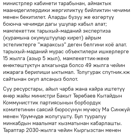
министрлер кабинети тарабынан, аймактык
маанидегилердики жергиликтүү бийликтин чечими
менен бекитилет. Аларды бузуу же өзгөртүү
боюнча чечимди дагы ушулар кабыл алат;
мамлекеттик тарыхый-маданий экспертиза
(курамына окумуштуулар кирет) айрым
эстеликтерге "жараксыз" деген белгини коё алат.
тарыхый-маданий мурас объектилери ишкерлерге
15 жылга (азыр 5 жыл), мамлекеттик-жеке
өнөктөштүктүн алкагында болсо 49 жылга чейин
ижарага берилиши ыктымал. Толугурак спутник.кж
сайтынан окуп алсаңыз болот.
Суу ресурстары, айыл чарба жана кайра иштетүү
өнөр жайы министри Бакыт Төрөбаев Кытайдын
Коммунисттик партиясынын борбордук
комитетинин саясий бюросунун мүчөсү Ма Синжуй
менен Үрүмчүдө жолугушту. Бул тууралуу
минкабдын маалымат кызматынан кабарлашты.
Тараптар 2030-жылга чейин Кыргызстан менен