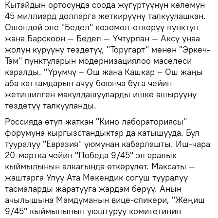
Кытайдын ортосунда соода жүгүртүүнүн көлөмүн
45 миллиард долларга жеткирүүнү талкуулашкан.
Ошондой эле "Бедел" көзөмөл-өткөрүү пунктун
жана Барскоон — Бедел — Үчтурпан — Аксу унаа
жолун курууну тездетүү, "Торугарт" менен "Эркеч-
Там" пунктуларын модернизациялоо маселеси
каралды. "Үрүмчү – Ош жана Кашкар – Ош жаңы
аба каттамдарын ачуу боюнча буга чейин
жетишилген макулдашууларды ишке ашырууну
тездетүү талкууланды.
Россияда өтүп жаткан "Кино лабораториясы"
форумуна кыргызстандыктар да катышууда. Бул
тууралуу "Евразия" уюмунан кабарлашты. Иш-чара
20-мартка чейин "Победа 9/45" эл аралык
кыймылынын алкагында өткөрүлөт. Максаты —
жаштарга Улуу Ата Мекендик согуш тууралуу
тасмаларды жаратууга жардам берүү. Анын
ачылышына Мамдуманын вице-спикери, "Жеңиш
9/45" кыймылынын уюштуруу комитетинин