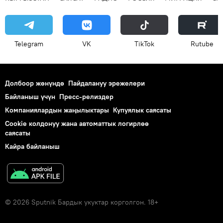
Telegram
VK
ТikТоk
Rutube
Долбоор жөнүндө
Пайдалануу эрежелери
Байланыш үчүн
Пресс-релиздер
Компаниялардын жаңылыктары
Купуялык саясаты
Cookie колдонуу жана автоматтык логирлөө
саясаты
Кайра байланыш
© 2026 Sputnik Бардык укуктар корголгон. 18+