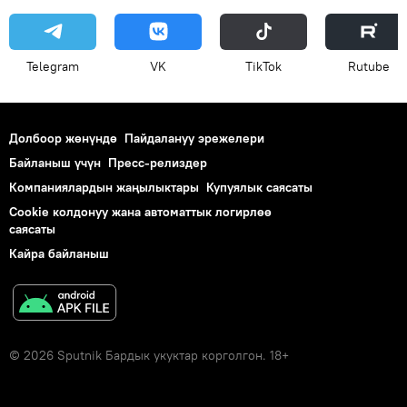
Telegram
VK
ТikТоk
Rutube
Долбоор жөнүндө
Пайдалануу эрежелери
Байланыш үчүн
Пресс-релиздер
Компаниялардын жаңылыктары
Купуялык саясаты
Cookie колдонуу жана автоматтык логирлөө
саясаты
Кайра байланыш
© 2026 Sputnik Бардык укуктар корголгон. 18+