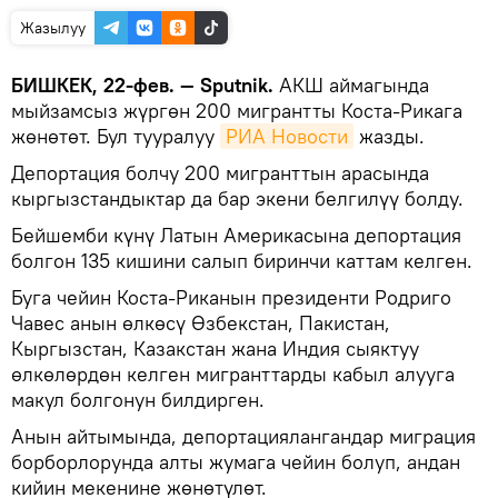
Жазылуу
БИШКЕК, 22-фев. — Sputnik.
АКШ аймагында
мыйзамсыз жүргөн 200 мигрантты Коста-Рикага
жөнөтөт. Бул тууралуу
РИА Новости
жазды.
Депортация болчу 200 мигранттын арасында
кыргызстандыктар да бар экени белгилүү болду.
Бейшемби күнү Латын Америкасына депортация
болгон 135 кишини салып биринчи каттам келген.
Буга чейин Коста-Риканын президенти Родриго
Чавес анын өлкөсү Өзбекстан, Пакистан,
Кыргызстан, Казакстан жана Индия сыяктуу
өлкөлөрдөн келген мигранттарды кабыл алууга
макул болгонун билдирген.
Анын айтымында, депортациялангандар миграция
борборлорунда алты жумага чейин болуп, андан
кийин мекенине жөнөтүлөт.