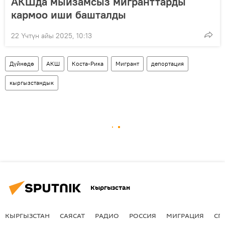
АКШда мыйзамсыз мигранттарды
кармоо иши башталды
22 Үчтүн айы 2025, 10:13
Дүйнөдө
АКШ
Коста-Рика
Мигрант
депортация
кыргызстандык
Кыргызстан
КЫРГЫЗСТАН
САЯСАТ
РАДИО
РОССИЯ
МИГРАЦИЯ
СП