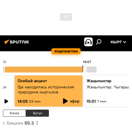
КЫРГ
Кыргызстан
4:00
14:57
Особый акцент
Жаңылыктар
уск
Где находилась историческая
Жаңылыктар. Чыгарыл
прародина кыргызов
эфир
14:05
15:01
53 мин
7 мин
Кечээ
Бүгүн
г. Бишкек
89.3