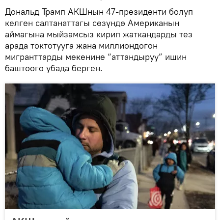
Дональд Трамп АКШнын 47-президенти болуп
келген салтанаттагы сөзүндө Американын
аймагына мыйзамсыз кирип жаткандарды тез
арада токтотууга жана миллиондогон
мигранттарды мекенине “аттандыруу” ишин
баштоого убада берген.