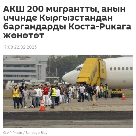
АКШ 200 мигрантты, анын
ичинде Кыргызстандан
баргандарды Коста-Рикага
жөнөтөт
17:08 22.02.2025
©
AP Photo
/ Santiago Billy