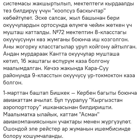
системасы жакшыртылып, мектептеги кырдаалды
тез билдирүү үчүн "коопсуз баскычтар"
көбөйтүлөт. Эске салсак, жыл башынан бери
окуучулардын ортосунда өлүмгө чейин жеткен үч
мушташ катталды. №72 мектептин 8-класстагы
окуучусунун көз жумганы боюнча иш козголгон.
Аны жогорку класстагылар уруп койгону айтылган.
Андан мурдараак Кантта окуучулар мушташа
кетип, 16 жаштагы өспүрүм каза болгону
маалымдалган. Кечээ жакында Кара-Суу
районунда 9-класстын окуучусу ур-токмоктон каза
болгон.
1-марттан баштап Бишкек — Кербен багыты боюнча
авиакаттам ачылат. Бул тууралуу "Кыргызстан
аэропорттору" ишканасынан билдиришти.
Маалыматка ылайык, каттам "Асман"
авиакомпаниясынын учактары менен жүргүзүлөт.
Ошондой эле рейстер ар жуманын ишембисинде
болору кошумчаланды.