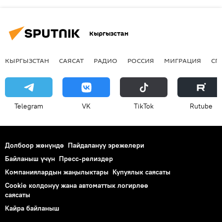
Кыргызстан
КЫРГЫЗСТАН
САЯСАТ
РАДИО
РОССИЯ
МИГРАЦИЯ
СП
Telegram
VK
ТikТоk
Rutube
Долбоор жөнүндө
Пайдалануу эрежелери
Байланыш үчүн
Пресс-релиздер
Компаниялардын жаңылыктары
Купуялык саясаты
Cookie колдонуу жана автоматтык логирлөө
саясаты
Кайра байланыш