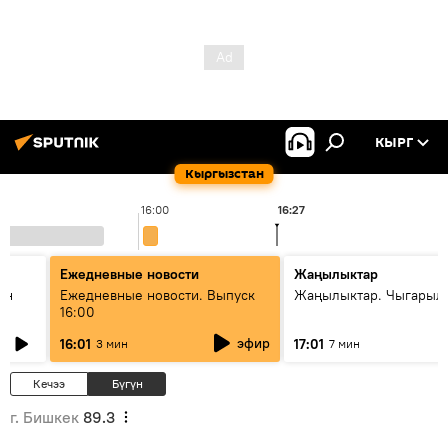
КЫРГ
Кыргызстан
16:00
16:27
1
Ежедневные новости
Жаңылыктар
ан
Ежедневные новости. Выпуск
Жаңылыктар. Чыгарыл
16:00
эфир
16:01
17:01
3 мин
7 мин
Кечээ
Бүгүн
г. Бишкек
89.3