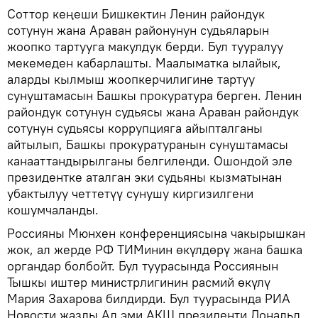
Соттор кеңеши Бишкектин Ленин райондук
сотунун жана Араван районунун судьяларын
жоопко тартууга макулдук берди. Бул тууралуу
мекемеден кабарлашты. Маалыматка ылайык,
аларды кылмыш жоопкерчилигине тартуу
сунуштамасын Башкы прокуратура берген. Ленин
райондук сотунун судьясы жана Араван райондук
сотунун судьясы коррупцияга айыпталганы
айтылып, Башкы прокуратуранын сунуштамасы
канааттандырылганы белгиленди. Ошондой эле
президентке аталган эки судьяны кызматынан
убактылуу четтетүү сунушу киргизилгени
кошумчаланды.
Россияны Мюнхен конференциясына чакырышкан
жок, ал жерде РФ ТИМинин өкүлдөрү жана башка
органдар болбойт. Бул туурасында Россиянын
Тышкы иштер министрлигинин расмий өкүлү
Мария Захарова билдирди. Бул туурасында РИА
Новости жазды.Ал эми АКШ президенти Дональд