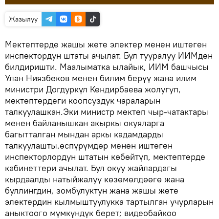
Жазылуу
Мектептерде жашы жете электер менен иштеген
инспектордун штаты ачылат. Бул тууралуу ИИМден
билдиришти. Маалыматка ылайык, ИИМ башчысы
Улан Ниязбеков менен билим берүү жана илим
министри Догдуркүл Кендирбаева жолугуп,
мектептердеги коопсуздук чараларын
талкуулашкан.Эки министр мектеп чыр-чатактары
менен байланышкан акыркы окуяларга
багытталган мындан аркы кадамдарды
талкуулашты.өспүрүмдөр менен иштеген
инспекторлордун штатын көбөйтүп, мектептерде
кабинеттери ачылат. Бул окуу жайлардагы
кырдаалды натыйжалуу көзөмөлдөөгө жана
буллингдин, зомбулуктун жана жашы жете
электердин кылмыштуулукка тартылган учурларын
аныктоого мүмкүндүк берет; видеобайкоо