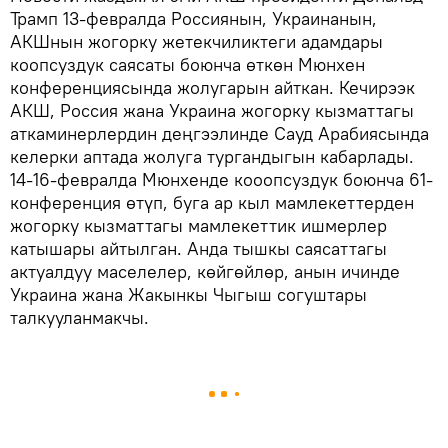
Трамп 13-февралда Россиянын, Украинанын,
АКШнын жогорку жетекчиликтеги адамдары
коопсуздук саясаты боюнча өткөн Мюнхен
конференциясында жолугарын айткан. Кечирээк
АКШ, Россия жана Украина жогорку кызматтагы
аткаминерлердин деңгээлинде Сауд Арабиясында
келерки аптада жолуга тургандыгын кабарлады.
14-16-февралда Мюнхенде кооопсуздук боюнча 61-
конференция өтүп, буга ар кыл мамлекеттерден
жогорку кызматтагы мамлекеттик ишмерлер
катышары айтылган. Анда тышкы саясаттагы
актуалдуу маселелер, көйгөйлөр, анын ичинде
Украина жана Жакынкы Чыгыш согуштары
талкууланмакчы.