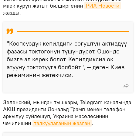
маек куруп жатып билдиргенин
РИА Новости
жазды.
"Коопсуздук кепилдиги согуштун активдүү
фазасы токтогонун түшүндүрөт. Ошондо
бизге ал керек болот. Кепилдиксиз ок
атууну токтотууга болбойт", — деген Киев
режиминин жетекчиси.
Зеленский, мындан тышкары, Telegram каналында
АКШ президенти Дональд Трамп менен телефон
аркылуу сүйлөшүп, Украина маселесинин
чечилишин
талкуулаганын жазган
.