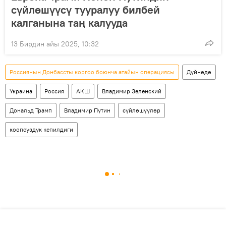
сүйлөшүүсү тууралуу билбей
калганына таң калууда
13 Бирдин айы 2025, 10:32
Россиянын Донбассты коргоо боюнча атайын операциясы
Дүйнөдө
Украина
Россия
АКШ
Владимир Зеленский
Дональд Трамп
Владимир Путин
сүйлөшүүлөр
коопсуздук кепилдиги