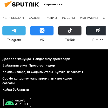
Кыргызстан
КЫРГЫЗСТАН
САЯСАТ
РАДИО
РОССИЯ
МИГРАЦИЯ
СП
Telegram
VK
ТikТоk
Rutube
Долбоор жөнүндө
Пайдалануу эрежелери
Байланыш үчүн
Пресс-релиздер
Компаниялардын жаңылыктары
Купуялык саясаты
Cookie колдонуу жана автоматтык логирлөө
саясаты
Кайра байланыш