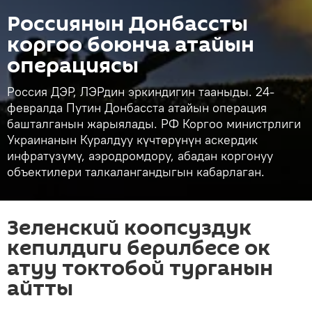
Россиянын Донбассты
коргоо боюнча атайын
операциясы
Россия ДЭР, ЛЭРдин эркиндигин тааныды. 24-
февралда Путин Донбасста атайын операция
башталганын жарыялады. РФ Коргоо министрлиги
Украинанын Куралдуу күчтөрүнүн аскердик
инфратүзүмү, аэродромдору, абадан коргонуу
объектилери талкалангандыгын кабарлаган.
Зеленский коопсуздук
кепилдиги берилбесе ок
атуу токтобой турганын
айтты