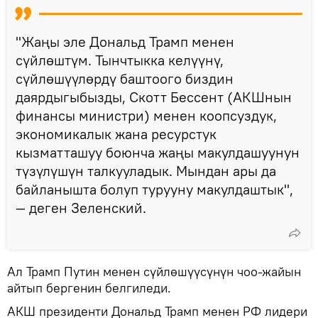
"Жаңы эле Дональд Трамп менен
сүйлөштүм. Тынчтыкка келүүнү,
сүйлөшүүлөрдү баштоого биздин
даярдыгыбызды, Скотт Бессент (АКШнын
финансы министри) менен коопсуздук,
экономикалык жана ресурстук
кызматташуу боюнча жаңы макулдашуунун
түзүлүшүн талкууладык. Мындан ары да
байланышта болуп турууну макулдаштык",
— деген Зеленский.
Ал Трамп Путин менен сүйлөшүүсүнүн чоо-жайын
айтып бергенин белгиледи.
АКШ президенти Дональд Трамп менен РФ лидери