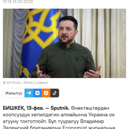
13:14 13.02.2025
©
AP Photo
/ Efrem Lukatsky
Жазылуу
БИШКЕК, 13-фев. — Sputnik.
Өнөктөштөрдөн
коопсуздук кепилдигин алмайынча Украина ок
атууну токтотпойт. Бул тууралуу Владимир
Зеленский британиялык Economist журналына