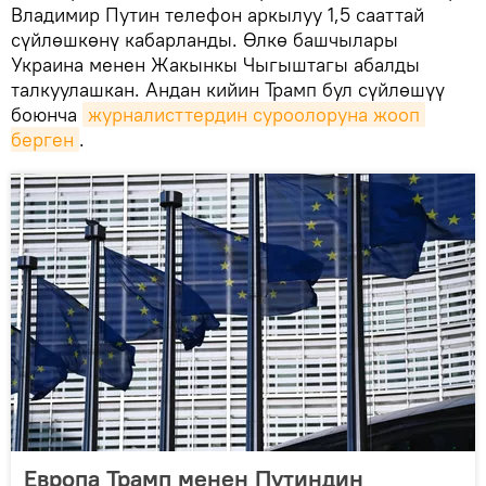
Владимир Путин телефон аркылуу 1,5 сааттай
сүйлөшкөнү кабарланды. Өлкө башчылары
Украина менен Жакынкы Чыгыштагы абалды
талкуулашкан. Андан кийин Трамп бул сүйлөшүү
боюнча
журналисттердин суроолоруна жооп 
берген
.
Европа Трамп менен Путиндин