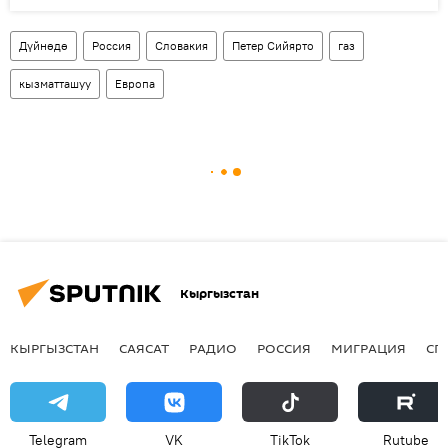
Дүйнөдө
Россия
Словакия
Петер Сийярто
газ
кызматташуу
Европа
Кыргызстан
КЫРГЫЗСТАН
САЯСАТ
РАДИО
РОССИЯ
МИГРАЦИЯ
СП
Telegram
VK
ТikТоk
Rutube