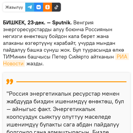
Жазылуу
БИШКЕК, 23-дек. — Sputnik.
Венгрия
энергоресурстарды алуу боюнча Россиянын
негизги өнөктөшү бойдон кала берет жана
алаканы өзгөртүүнү карабайт, учурда мындан
пайдалуу башка сунуш жок. Бул туурасында өлкө
ТИМинин башчысы Петер Сийярто айтканын
РИА 
Новости
жазды.
"Россия энергетикалык ресурстар менен
жабдууда биздин ишенимдүү өнөктөш, бул
— айныгыс факт. Энергетикалык
коопсуздук сыяктуу олуттуу маселеде
ишенимдүү булакты сага абдан пайдалуу
болгондо гана алмаштырасың. Бизде