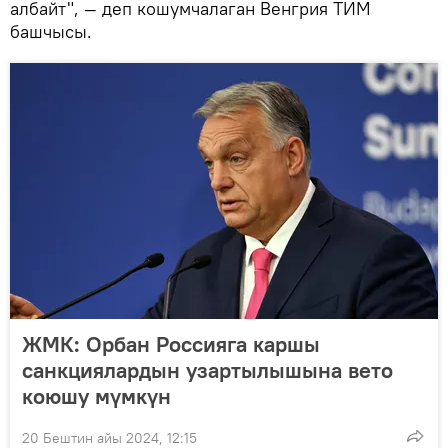
албайт", — деп кошумчалаган Венгрия ТИМ
башчысы.
ЖМК: Орбан Россияга каршы
санкциялардын узартылышына вето
коюшу мүмкүн
20 Бештин айы 2024, 12:15