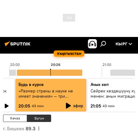
КЫРГ
Кыргызстан
20:00
20:26
21:00
Будь в курсе
Ачык кеп
уск
«Размер страны в науке не
Сейрек кездешүүчү ку
имеет значения» — три
менен: анын миграция
эксперта о сотрудничестве
жолу эмнеден кабар б
эфир
20:05
21:05
43 мин
43 мин
России и Кыргызстана в
образовании и исследованиях
Кечээ
Бүгүн
г. Бишкек
89.3