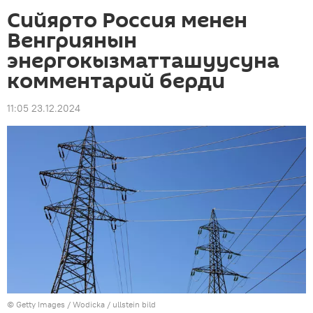
Сийярто Россия менен
Венгриянын
энергокызматташуусуна
комментарий берди
11:05 23.12.2024
© Getty Images / Wodicka / ullstein bild