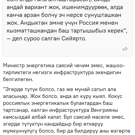
андай вариант жок, ишенимдүүрөөк, алда
канча арзан болчу эч нерсе сунушташкан
жок. Андыктан эмне үчүн Россия менен
кызматташкандан баш тартышыбыз керек",
— деп суроо салган Сийярто.
Министр энергетика саясий чечим эмес, жашоо-
тирликтеги негизги инфраструктура экендигин
белгилеген.
"Эгерде түтүк болсо, газ же мунай сатып ала
аласыңар. Жок болсо, анда ал куру кыял. Кокус
россиялык энергетикалык булактардан баш
тартсаңар, калган инфраструктура Венгрияны
камсыздай албай калат. Бул саясий маселе эмес,
эгерде түтүктүн кандайдыр бир өткөрүү
мүмкүнчүлүгү болсо, бир да билдирүү аны өзгөртө