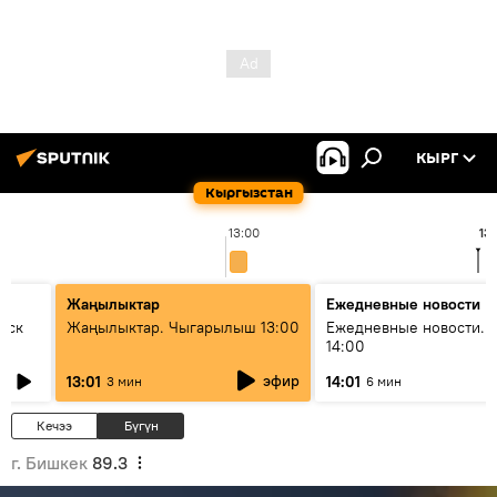
КЫРГ
Кыргызстан
13:00
13
Жаңылыктар
Ежедневные новости
уск
Жаңылыктар. Чыгарылыш 13:00
Ежедневные новости. 
14:00
эфир
13:01
14:01
3 мин
6 мин
Кечээ
Бүгүн
г. Бишкек
89.3