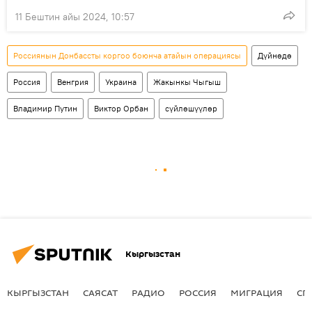
11 Бештин айы 2024, 10:57
Россиянын Донбассты коргоо боюнча атайын операциясы
Дүйнөдө
Россия
Венгрия
Украина
Жакынкы Чыгыш
Владимир Путин
Виктор Орбан
сүйлөшүүлөр
Кыргызстан
КЫРГЫЗСТАН
САЯСАТ
РАДИО
РОССИЯ
МИГРАЦИЯ
СП