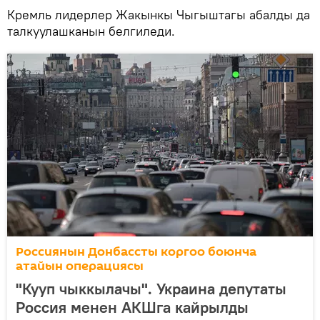
Кремль лидерлер Жакынкы Чыгыштагы абалды да
талкуулашканын белгиледи.
Россиянын Донбассты коргоо боюнча
атайын операциясы
"Кууп чыккылачы". Украина депутаты
Россия менен АКШга кайрылды