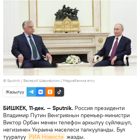
©
Sputnik
/ Валерий Шарифулин
/
Медиабанкка өтүү
Жазылуу
БИШКЕК, 11-дек. — Sputnik.
Россия президенти
Владимир Путин Венгриянын премьер-министри
Виктор Орбан менен телефон аркылуу сүйлөшүп,
негизинен Украина маселеси талкууланды. Бул
тууралуу
РИА Новости
жазды.