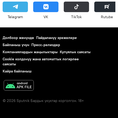
Telegram
VK
ТikТоk
Rutube
Долбоор жөнүндө
Пайдалануу эрежелери
Байланыш үчүн
Пресс-релиздер
Компаниялардын жаңылыктары
Купуялык саясаты
Cookie колдонуу жана автоматтык логирлөө
саясаты
Кайра байланыш
© 2026 Sputnik Бардык укуктар корголгон. 18+