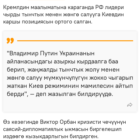
Кремлдин маалыматына караганда РФ лидери
чырды тынчтык менен жөнгө салууга Киевдин
каршы позициясын ортого салган.
"Владимир Путин Украинанын
айланасындагы азыркы кырдаалга баа
берип, жаңжалды тынчтык жолу менен
жөнгө салуу мүмкүнчүлүгүн жокко чыгарып
жаткан Киев режиминин мамилесин айтып
берди", — деп жазылган билдирүүдө.
Өз кезегинде Виктор Орбан кризисти чечүүнүн
саясий-дипломатиялык ыкмасын биргелешип
издөөгө кызыкдарлыгын билдирген.