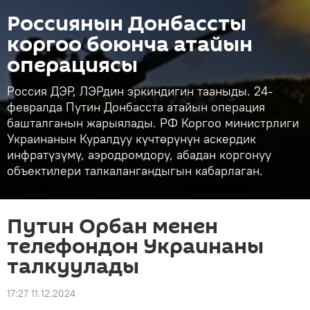
Россиянын Донбассты
коргоо боюнча атайын
операциясы
Россия ДЭР, ЛЭРдин эркиндигин тааныды. 24-
февралда Путин Донбасста атайын операция
башталганын жарыялады. РФ Коргоо министрлиги
Украинанын Куралдуу күчтөрүнүн аскердик
инфратүзүмү, аэродромдору, абадан коргонуу
объектилери талкалангандыгын кабарлаган.
Путин Орбан менен
телефондон Украинаны
талкуулады
17:27 11.12.2024