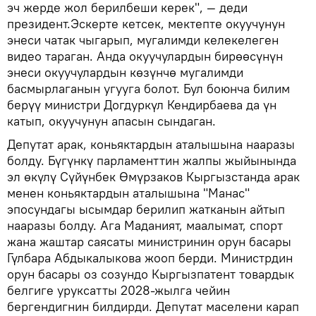
эч жерде жол берилбеши керек", — деди
президент.Эскерте кетсек, мектепте окуучунун
энеси чатак чыгарып, мугалимди келекелеген
видео тараган. Анда окуучулардын бирөөсүнүн
энеси окуучулардын көзүнчө мугалимди
басмырлаганын угууга болот. Бул боюнча билим
берүү министри Догдуркүл Кендирбаева да үн
катып, окуучунун апасын сындаган.
Депутат арак, коньяктардын аталышына нааразы
болду. Бүгүнкү парламенттин жалпы жыйынында
эл өкүлү Сүйүнбек Өмүрзаков Кыргызстанда арак
менен коньяктардын аталышына "Манас"
эпосундагы ысымдар берилип жатканын айтып
нааразы болду. Ага Маданият, маалымат, спорт
жана жаштар саясаты министринин орун басары
Гүлбара Абдыкалыкова жооп берди. Министрдин
орун басары оз созундо Кыргызпатент товардык
белгиге уруксатты 2028-жылга чейин
бергендигнин билдирди. Депутат маселени карап