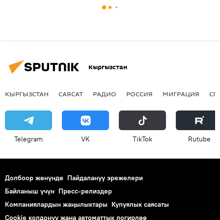
Кыргызстан
КЫРГЫЗСТАН
САЯСАТ
РАДИО
РОССИЯ
МИГРАЦИЯ
СП
Telegram
VK
ТikТоk
Rutube
Долбоор жөнүндө
Пайдалануу эрежелери
Байланыш үчүн
Пресс-релиздер
Компаниялардын жаңылыктары
Купуялык саясаты
Cookie колдонуу жана автоматтык логирлөө