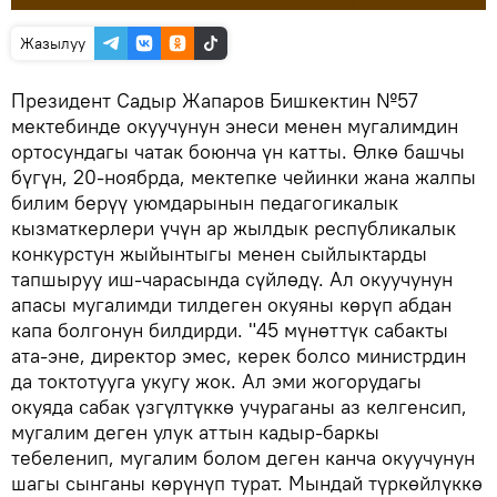
Жазылуу
Президент Садыр Жапаров Бишкектин №57
мектебинде окуучунун энеси менен мугалимдин
ортосундагы чатак боюнча үн катты. Өлкө башчы
бүгүн, 20-ноябрда, мектепке чейинки жана жалпы
билим берүү уюмдарынын педагогикалык
кызматкерлери үчүн ар жылдык республикалык
конкурстун жыйынтыгы менен сыйлыктарды
тапшыруу иш-чарасында сүйлөдү. Ал окуучунун
апасы мугалимди тилдеген окуяны көрүп абдан
капа болгонун билдирди. "45 мүнөттүк сабакты
ата-эне, директор эмес, керек болсо министрдин
да токтотууга укугу жок. Ал эми жогорудагы
окуяда сабак үзгүлтүккө учураганы аз келгенсип,
мугалим деген улук аттын кадыр-баркы
тебеленип, мугалим болом деген канча окуучунун
шагы сынганы көрүнүп турат. Мындай түркөйлүккө