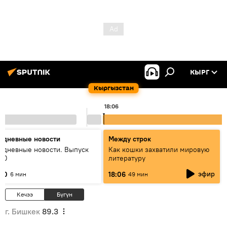
КЫРГ
Кыргызстан
18:06
едневные новости
Между строк
едневные новости. Выпуск
Как кошки захватили мировую
:00
литературу
эфир
:00
18:06
6 мин
49 мин
Кечээ
Бүгүн
г. Бишкек
89.3