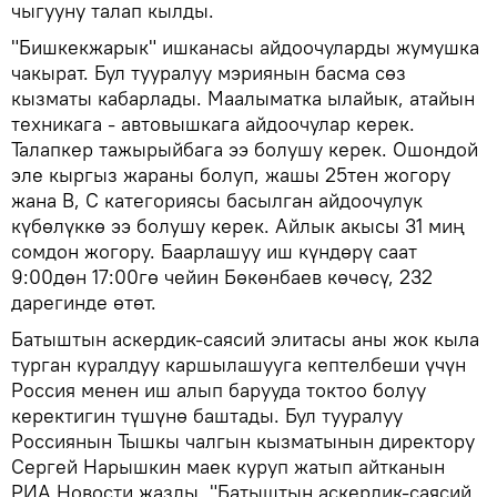
чыгууну талап кылды.
"Бишкекжарык" ишканасы айдоочуларды жумушка
чакырат. Бул тууралуу мэриянын басма сөз
кызматы кабарлады. Маалыматка ылайык, атайын
техникага - автовышкага айдоочулар керек.
Талапкер тажырыйбага ээ болушу керек. Ошондой
эле кыргыз жараны болуп, жашы 25тен жогору
жана B, С категориясы басылган айдоочулук
күбөлүккө ээ болушу керек. Айлык акысы 31 миң
сомдон жогору. Баарлашуу иш күндөрү саат
9:00дөн 17:00гө чейин Бөкөнбаев көчөсү, 232
дарегинде өтөт.
Батыштын аскердик-саясий элитасы аны жок кыла
турган куралдуу каршылашууга кептелбеши үчүн
Россия менен иш алып барууда токтоо болуу
керектигин түшүнө баштады. Бул тууралуу
Россиянын Тышкы чалгын кызматынын директору
Сергей Нарышкин маек куруп жатып айтканын
РИА Новости жазды. "Батыштын аскердик-саясий