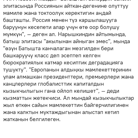
элитасында Россиянын айткан-дегенине олуттуу
мамиле жана токтоолук керектигин аңдай
башташты. Россия менен түз каршылашууга
баруунун кесепети алар үчүн өтө оор болушу
мүмкүн", — деген ал. Нарышкиндин айтымында,
батыш элитасы "акылынан айныган эмес", мында
"өзүн Батышта канчалаган мезгилден бери
башкаруучу класс деп эсептеп келген
бюрократиялык катмар кесиптик деградацияга
тушукту". "Европанын алдыңкы мамлекеттеринин
улам алмашкан президенттери, премьерлери жана
канцлерлери глобалисттик капиталдын
кызыкчылыгын гана ойлоп келишет", — деди
кызматтын жетекчиси. Ал мындай кызыкчылыктар
жыл өткөн сайын мамлекеттин байгерчилигинен
жана калктын муктаждыгынан алыстап кетип
жатканын белгилеген.