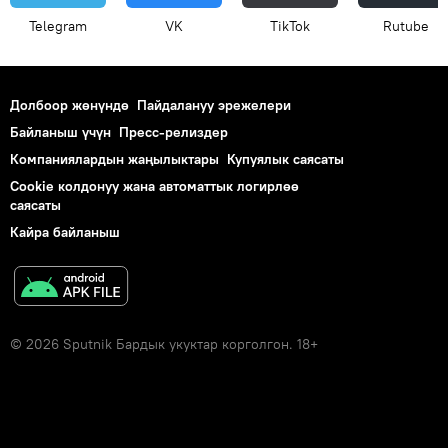
Telegram
VK
ТikТоk
Rutube
Долбоор жөнүндө
Пайдалануу эрежелери
Байланыш үчүн
Пресс-релиздер
Компаниялардын жаңылыктары
Купуялык саясаты
Cookie колдонуу жана автоматтык логирлөө
саясаты
Кайра байланыш
© 2026 Sputnik Бардык укуктар корголгон. 18+