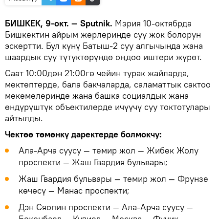
БИШКЕК, 9-окт. — Sputnik.
Мэрия 10-октябрда
Бишкектин айрым жерлеринде суу жок болорун
эскертти. Бул күнү Батыш-2 суу алгычында жана
шаардык суу түтүктөрүндө оңдоо иштери жүрөт.
Саат 10:00дөн 21:00гө чейин турак жайларда,
мектептерде, бала бакчаларда, саламаттык сактоо
мекемелеринде жана башка социалдык жана
өндүрүштүк объектилерде ичүүчү суу токтотулары
айтылды.
Чектөө төмөнкү даректерде болмокчу:
Ала-Арча суусу — темир жол — Жибек Жолу
проспекти — Жаш Гвардия бульвары;
Жаш Гвардия бульвары — темир жол — Фрунзе
көчөсү — Манас проспекти;
Дэн Сяопин проспекти — Ала-Арча суусу —
Бөкөнбаев — Кулиев — Москва — Фучик —