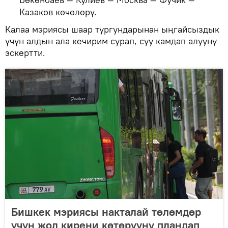
Казаков көчөлөрү.
Калаа мэриясы шаар тургундарынан ыңгайсыздык
үчүн алдын ала кечирим сурап, суу камдап алууну
эскертти.
Бишкек мэриясы накталай төлөмдөр
үчүн жол кирени көтөрүүнү пландап