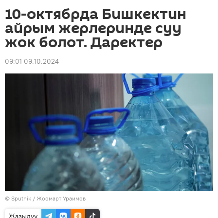
10-октябрда Бишкектин
айрым жерлеринде суу
жок болот. Даректер
09:01 09.10.2024
©
Sputnik
/ Жоомарт Ураимов
Жазылуу