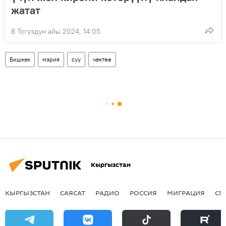
жатат
8 Тогуздун айы 2024, 14:05
Бишкек
мэрия
суу
чектөө
Кыргызстан
КЫРГЫЗСТАН
САЯСАТ
РАДИО
РОССИЯ
МИГРАЦИЯ
СП