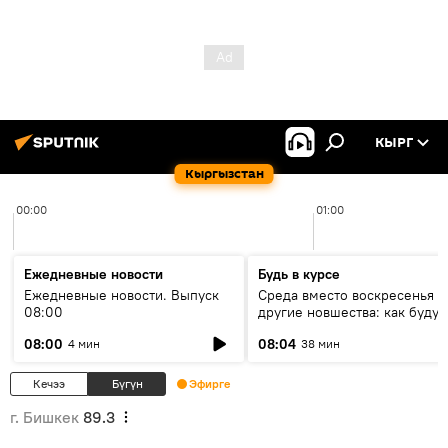
КЫРГ
Кыргызстан
00:00
01:00
Ежедневные новости
Будь в курсе
Ежедневные новости. Выпуск
Среда вместо воскресенья и
08:00
другие новшества: как будут
проходить выборы в КР?
08:00
08:04
4 мин
38 мин
Кечээ
Бүгүн
Эфирге
г. Бишкек
89.3