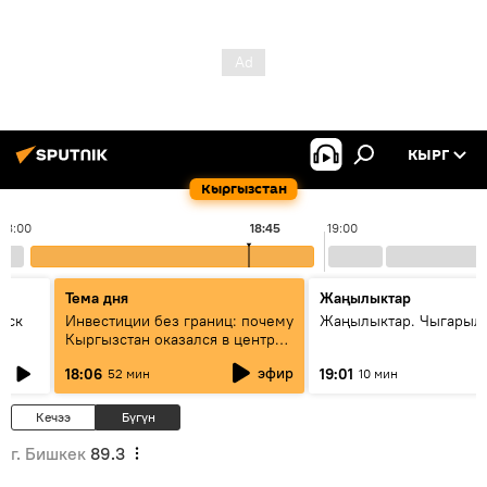
КЫРГ
Кыргызстан
18:00
18:45
19:00
Тема дня
Жаңылыктар
уск
Инвестиции без границ: почему
Жаңылыктар. Чыгарыл
Кыргызстан оказался в центре
внимания бизнеса
эфир
18:06
19:01
52 мин
10 мин
Кечээ
Бүгүн
г. Бишкек
89.3