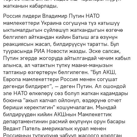
жатканын кабарлады.
Россия лидери Владимир Путин НАТО
мамлекеттери Украина согушуна түз катышуу
ыктымалдыгын сүйлөшүп жаткандыгын өзгөчө
белгилеп айткандан кийин Батыш ага өзүнүн
реакциясын жасап, билдирүүсүн таратты. Бул
туурасында РИА Новости жазды. Эске салсак,
Путин эгерде жогоруда айтылгандай чечим кабыл
алынса, ал чатактын түпкү маани-маңызын
таптакыр өзгөртөрүн белгилеген. "Бул АКШ,
Европа мамлекеттери Россия менен согушат
дегенди билдирет", — деген Путин. Ал ошондой
эле НАТО өлкөлөрү сөз болуп жаткан кадамдары
боюнча "акыл калчап ойлонуп, өздөрүнө отчет
бериши керектигин" кошумчалаган. Мындай
билдирүүдөн кийин АКШнын Мамлекеттик
департаментинин расмий өкүлүнүн орун басары
Ведант Патель америкалык курал менен
Россиянын түпкүрүнө чабуул жасоого коюлган