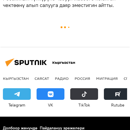
чектөөнү алып салууга даяр эместигин айтты.
Кыргызстан
КЫРГЫЗСТАН
САЯСАТ
РАДИО
РОССИЯ
МИГРАЦИЯ
СП
Telegram
VK
ТikТоk
Rutube
Долбоор жөнүндө
Пайдалануу эрежелери