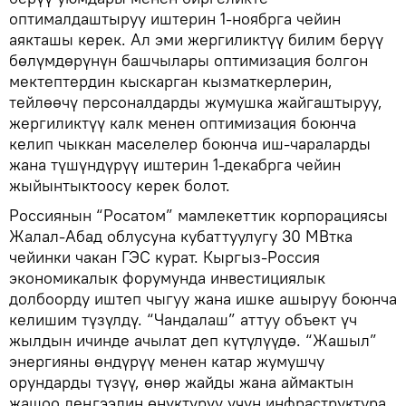
оптималдаштыруу иштерин 1-ноябрга чейин
аякташы керек. Ал эми жергиликтүү билим берүү
бөлүмдөрүнүн башчылары оптимизация болгон
мектептердин кыскарган кызматкерлерин,
тейлөөчү персоналдарды жумушка жайгаштыруу,
жергиликтүү калк менен оптимизация боюнча
келип чыккан маселелер боюнча иш-чараларды
жана түшүндүрүү иштерин 1-декабрга чейин
жыйынтыктоосу керек болот.
Россиянын “Росатом” мамлекеттик корпорациясы
Жалал-Абад облусуна кубаттуулугу 30 МВтка
чейинки чакан ГЭС курат. Кыргыз-Россия
экономикалык форумунда инвестициялык
долбоорду иштеп чыгуу жана ишке ашыруу боюнча
келишим түзүлдү. “Чандалаш” аттуу объект үч
жылдын ичинде ачылат деп күтүлүүдө. “Жашыл”
энергияны өндүрүү менен катар жумушчу
орундарды түзүү, өнөр жайды жана аймактын
жашоо деңгээлин өнүктүрүү үчүн инфраструктура