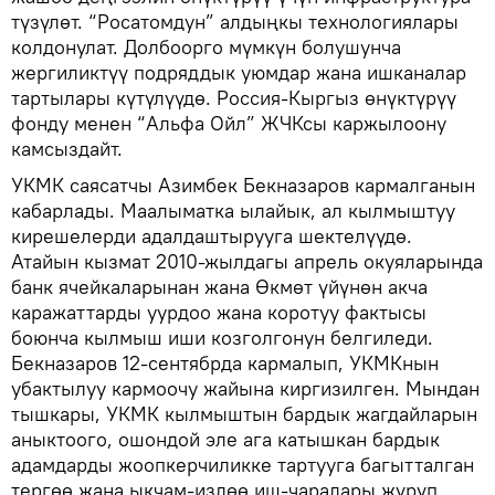
түзүлөт. “Росатомдун” алдыңкы технологиялары
колдонулат. Долбоорго мүмкүн болушунча
жергиликтүү подряддык уюмдар жана ишканалар
тартылары күтүлүүдө. Россия-Кыргыз өнүктүрүү
фонду менен “Альфа Ойл” ЖЧКсы каржылоону
камсыздайт.
УКМК саясатчы Азимбек Бекназаров кармалганын
кабарлады. Маалыматка ылайык, ал кылмыштуу
кирешелерди адалдаштырууга шектелүүдө.
Атайын кызмат 2010-жылдагы апрель окуяларында
банк ячейкаларынан жана Өкмөт үйүнөн акча
каражаттарды уурдоо жана коротуу фактысы
боюнча кылмыш иши козголгонун белгиледи.
Бекназаров 12-сентябрда кармалып, УКМКнын
убактылуу кармоочу жайына киргизилген. Мындан
тышкары, УКМК кылмыштын бардык жагдайларын
аныктоого, ошондой эле ага катышкан бардык
адамдарды жоопкерчиликке тартууга багытталган
тергөө жана ыкчам-издөө иш-чаралары жүрүп