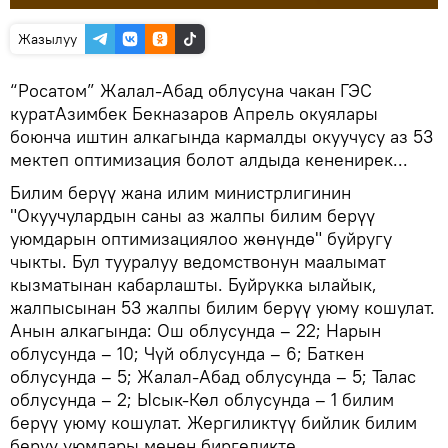
Жазылуу
“Росатом” Жалал-Абад облусуна чакан ГЭС
куратАзимбек Бекназаров Апрель окуялары
боюнча иштин алкагында кармалды окуучусу аз 53
мектеп оптимизация болот алдыда кененирек...
Билим берүү жана илим министрлигинин
"Окуучулардын саны аз жалпы билим берүү
уюмдарын оптимизациялоо жөнүндө" буйругу
чыкты. Бул тууралуу ведомствонун маалымат
кызматынан кабарлашты. Буйрукка ылайык,
жалпысынан 53 жалпы билим берүү уюму кошулат.
Анын алкагында: Ош облусунда – 22; Нарын
облусунда – 10; Чүй облусунда – 6; Баткен
облусунда – 5; Жалал-Абад облусунда – 5; Талас
облусунда – 2; Ысык-Көл облусунда – 1 билим
берүү уюму кошулат. Жергиликтүү бийлик билим
берүү уюмдары менен биргеликте