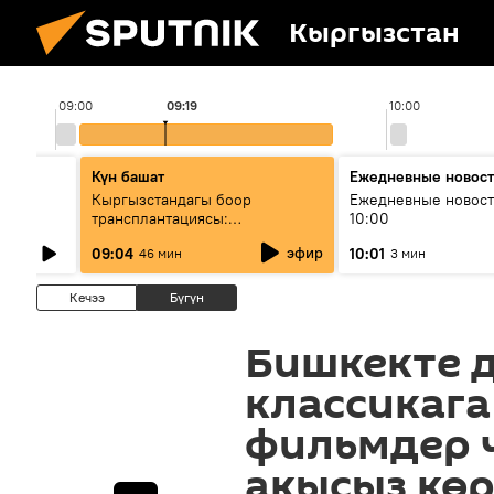
Кыргызстан
09:00
09:19
10:00
Күн башат
Ежедневные новос
лыш
Кыргызстандагы боор
Ежедневные новост
трансплантациясы:
10:00
жетишкендиктер жана өнүгүү
эфир
09:04
10:01
46 мин
3 мин
келечеги
Кечээ
Бүгүн
Бишкекте 
классикага
фильмдер 
акысыз кө