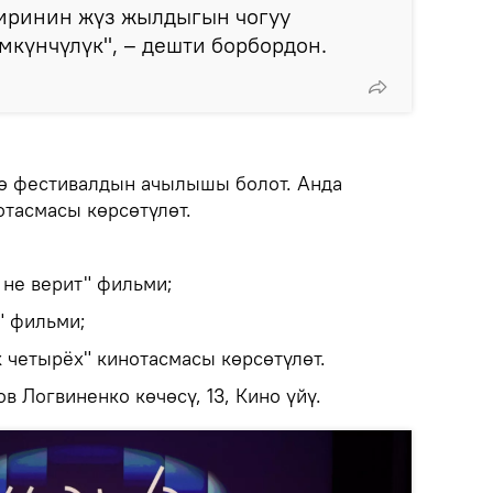
иринин жүз жылдыгын чогуу
күнчүлүк", – дешти борбордон.
0дө фестивалдын ачылышы болот. Анда
отасмасы көрсөтүлөт.
 не верит" фильми;
" фильми;
к четырёх" кинотасмасы көрсөтүлөт.
в Логвиненко көчөсү, 13, Кино үйү.