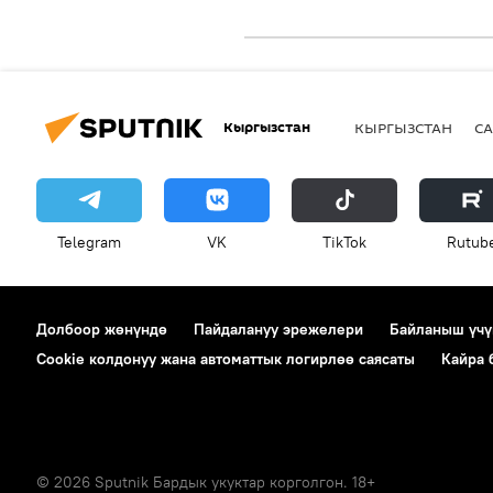
Кыргызстан
КЫРГЫЗСТАН
СА
Telegram
VK
ТikТоk
Rutub
Долбоор жөнүндө
Пайдалануу эрежелери
Байланыш үчү
Cookie колдонуу жана автоматтык логирлөө саясаты
Кайра
© 2026 Sputnik Бардык укуктар корголгон. 18+