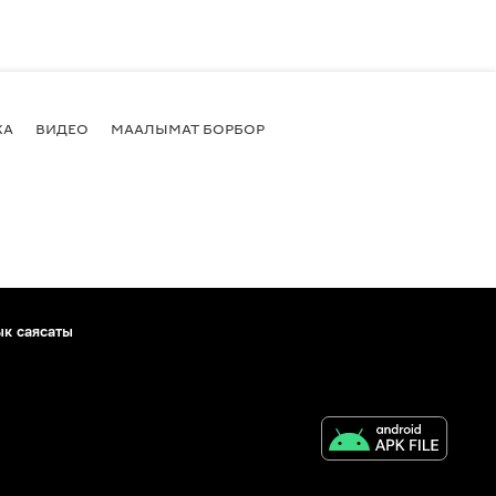
КА
ВИДЕО
МААЛЫМАТ БОРБОР
ык саясаты