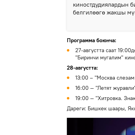
киностдудиялардын б
белгилөөгө жакшы мүм
Программа боюнча:
27-августта саат 19:0
"Биринчи мугалим" кин
28-августта:
13:00 – "Москва слезам
16:00 — "Летят журавли
19:00 — "Хитровка. Зна
Дареги: Бишкек шаары, Яко