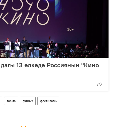
дагы 13 өлкөдө Россиянын "Кино
тасма
фильм
фестиваль