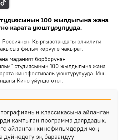
студиясынын 100 жылдыгына жана
үнө карата уюштурулууда.
.
Россиянын Кыргызстандагы элчилиги
акысыз фильм көрүүгө чакырат.
ана маданият борборунан
льм" студиясынын 100 жылдыгына жана
карата кинофестиваль уюштурулууда. Иш-
ндагы Кино үйүндө өтөт.
атографиянын классикасына айланган
рди камтыган программа даярдадык.
рге айланган кинофильмдерди чоң
а дүйнөдөгү эң бараандуу