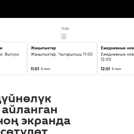
11:00
ти
Жаңылыктар
Ежедневные нов
и. Выпуск
Жаңылыктар. Чыгарылыш 11:00
Ежедневные нов
12:00
11:01
12:01
3 мин
3 мин
дүйнөлүк
 айланган
чоң экранда
рсөтүлөт