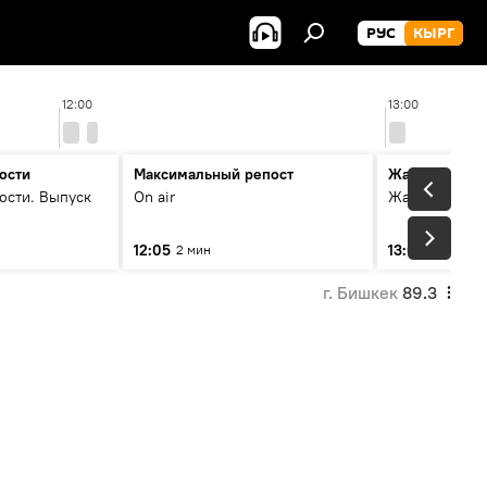
РУС
КЫРГ
12:00
13:00
ости
Максимальный репост
Жаңылыктар
ости. Выпуск
On air
Жаңылыктар.
12:05
13:01
2 мин
3 мин
г. Бишкек
89.3