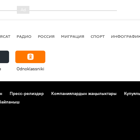
ЯСАТ
РАДИО
РОССИЯ
МИГРАЦИЯ
СПОРТ
ИНФОГРАФИ
e
Odnoklassniki
н
Пресс-релиздер
Компаниялардын жаңылыктары
Купуял
 байланыш