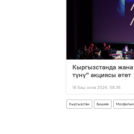
Кыргызстанда жана 
түнү" акциясы өтөт
18 Баш оона 2024, 08:36
Кыргызстан
Бишкек
Мосфильм