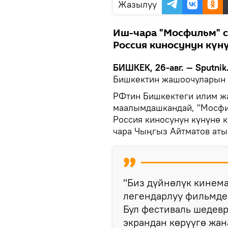
Жазылуу
Иш-чара "Мосфильм" 
Россия киносунун күн
БИШКЕК, 26-авг. — Sputnik
Бишкектин жашоочуларын 
РФтин Бишкектеги илим ж
маалымдашкандай, "Мосфи
Россия киносунун күнүнө 
чара Чыңгыз Айтматов аты
"Биз дүйнөлүк кинем
легендарлуу фильмде
Бул фестиваль шедев
экрандан көрүүгө жан