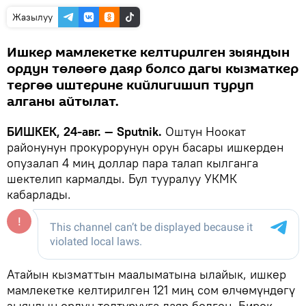
Жазылуу
Ишкер мамлекетке келтирилген зыяндын
ордун төлөөгө даяр болсо дагы кызматкер
тергөө иштерине кийлигишип туруп
алганы айтылат.
БИШКЕК, 24-авг. — Sputnik.
Оштун Ноокат
районунун прокурорунун орун басары ишкерден
опузалап 4 миң доллар пара талап кылганга
шектелип кармалды. Бул тууралуу УКМК
кабарлады.
Атайын кызматтын маалыматына ылайык, ишкер
мамлекетке келтирилген 121 миң сом өлчөмүндөгү
зыяндын ордун толтурууга даяр болгон. Бирок