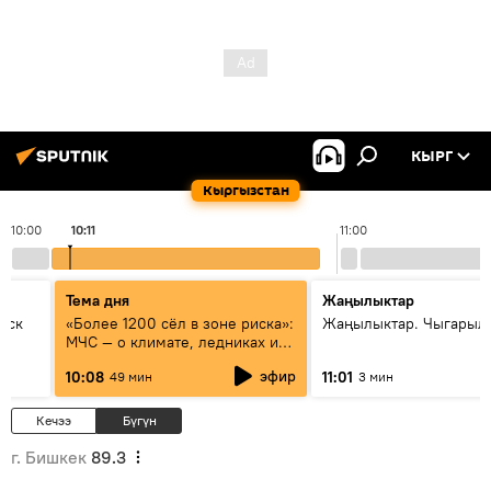
КЫРГ
Кыргызстан
10:00
10:11
11:00
Тема дня
Жаңылыктар
уск
«Более 1200 сёл в зоне риска»:
Жаңылыктар. Чыгарылы
МЧС — о климате, ледниках и
системе оповещения
эфир
10:08
11:01
49 мин
3 мин
населения
Кечээ
Бүгүн
г. Бишкек
89.3