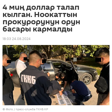
4 миң доллар талап
кылган. Ноокаттын
прокурорунун орун
басары кармалды
18:03 24.08.2024
© Фото / пресс-служба ГКНБ КР