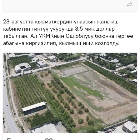
23-августта кызматкердин унаасын жана иш
кабинетин тинтүү учурунда 3,5 миң доллар
табылган. Ал УКМКнын Ош облусу боюнча тергөө
абагына киргизилип, кылмыш иши козголду.