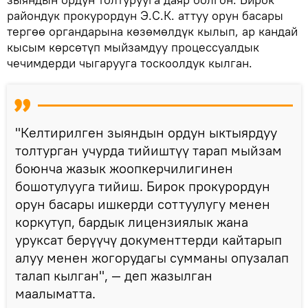
райондук прокурордун Э.С.К. аттуу орун басары
тергөө органдарына көзөмөлдүк кылып, ар кандай
кысым көрсөтүп мыйзамдуу процессуалдык
чечимдерди чыгарууга тоскоолдук кылган.
"Келтирилген зыяндын ордун ыктыярдуу
толтурган учурда тийиштүү тарап мыйзам
боюнча жазык жоопкерчилигинен
бошотулууга тийиш. Бирок прокурордун
орун басары ишкерди соттуулугу менен
коркутуп, бардык лицензиялык жана
уруксат берүүчү документтерди кайтарып
алуу менен жогорудагы сумманы опузалап
талап кылган", — деп жазылган
маалыматта.