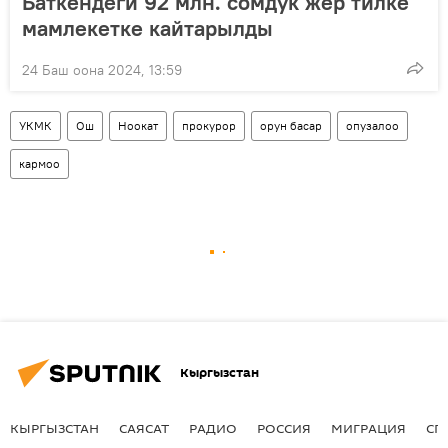
Баткендеги 92 млн. сомдук жер тилке
мамлекетке кайтарылды
24 Баш оона 2024, 13:59
УКМК
Ош
Ноокат
прокурор
орун басар
опузалоо
кармоо
Кыргызстан
КЫРГЫЗСТАН
САЯСАТ
РАДИО
РОССИЯ
МИГРАЦИЯ
СП