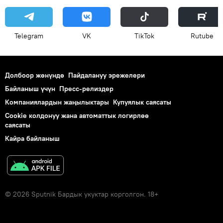
Telegram
VK
ТikТоk
Rutube
Долбоор жөнүндө
Пайдалануу эрежелери
Байланыш үчүн
Пресс-релиздер
Компаниялардын жаңылыктары
Купуялык саясаты
Cookie колдонуу жана автоматтык логирлөө
саясаты
Кайра байланыш
© 2026 Sputnik Бардык укуктар корголгон. 18+