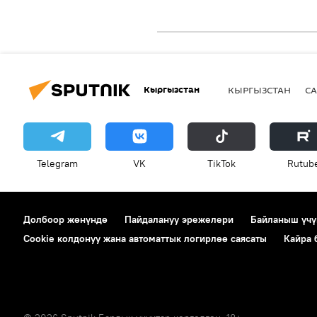
Кыргызстан
КЫРГЫЗСТАН
СА
Telegram
VK
ТikТоk
Rutub
Долбоор жөнүндө
Пайдалануу эрежелери
Байланыш үчү
Cookie колдонуу жана автоматтык логирлөө саясаты
Кайра