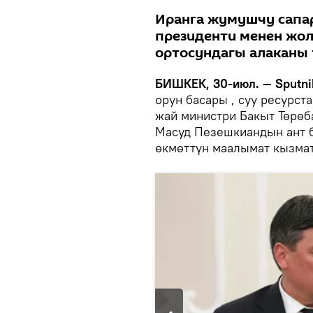
Иранга жумушчу сапар
президенти менен жол
ортосундагы алаканы 
БИШКЕК, 30-июл. — Sputni
орун басары , суу ресурст
жай министри Бакыт Төрө
Масуд Пезешкиандын ант б
өкмөттүн маалымат кызма