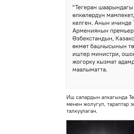
"Тегеран шаарындагы 
өлкөлөрдүн мамлекет
келген. Анын ичинде
Армениянын премьер
Өзбекстандын, Казак
өкмөт башчысынын тө
иштер министри, ошо
жогорку кызмат адамд
маалыматта.
Иш сапардын алкагында Т
менен жолугуп, тараптар 
талкуулаган.