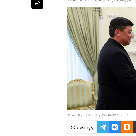
© Фото / пресс-служба кабмина КР
Жазылуу