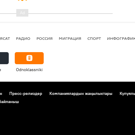
ЯСАТ
РАДИО
РОССИЯ
МИГРАЦИЯ
СПОРТ
ИНФОГРАФИ
e
Odnoklassniki
н
Пресс-релиздер
Компаниялардын жаңылыктары
Купуял
 байланыш