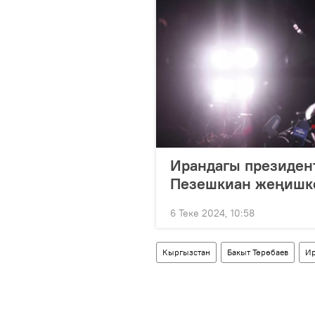
Ирандагы президен
Пезешкиан жеңишк
6 Теке 2024, 10:58
Кыргызстан
Бакыт Төрөбаев
И