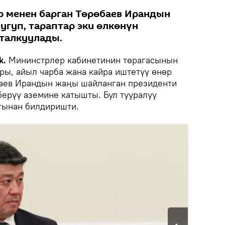
 менен барган Төрөбаев Ирандын
угуп, тараптар эки өлкөнүн
талкуулады.
k.
Мининстрлер кабинетинин төрагасынын
ары, айыл чарба жана кайра иштетүү өнөр
баев Ирандын жаңы шайланган президенти
ерүү аземине катышты. Бул тууралуу
тынан билдиришти.