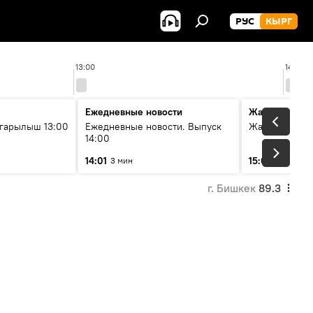
РУС
КЫРГ
13:00
14:00
Ежедневные новости
Жаңылыктар
гарылыш 13:00
Ежедневные новости. Выпуск
Жаңылыктар.
14:00
14:01
15:01
3 мин
3 мин
г. Бишкек
89.3