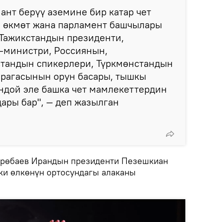
ант берүү аземине бир катар чет
, өкмөт жана парламент башчылары
 Тажикстандын президенти,
-министри, Россиянын,
стандын спикерлери, Түркмөнстандын
рагасынын орун басары, тышкы
ндой эле башка чет мамлекеттердин
ары бар", — деп жазылган
өрөбаев Ирандын президенти Пезешкиан
эки өлкөнүн ортосундагы алаканы