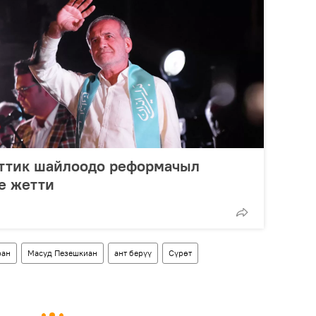
ттик шайлоодо реформачыл
е жетти
ран
Масуд Пезешкиан
ант берүү
Сүрөт