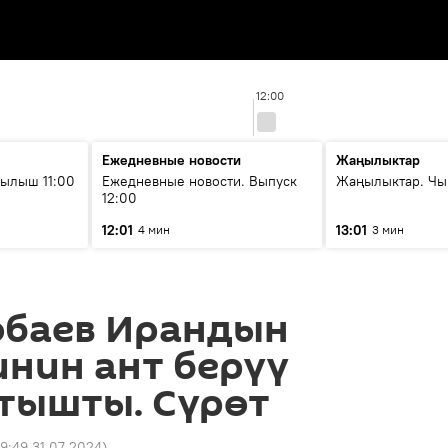
12:00
Ежедневные новости
Жаңылыктар
ылыш 11:00
Ежедневные новости. Выпуск
Жаңылыктар. Чы
12:00
12:01
13:01
4 мин
3 мин
өбаев Ирандын
нин ант берүү
тышты. Сүрөт
9:49 31.07.2024
)