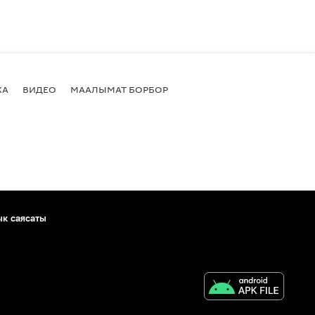
КА
ВИДЕО
МААЛЫМАТ БОРБОР
ык саясаты