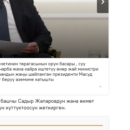
2
/3
нетинин төрагасынын орун басары , суу
 чарба жана кайра иштетүү өнөр жай министри
рандын жаңы шайланган президенти Масуд
 берүү аземине катышты
© Фото /
 башчы Садыр Жапаровдун жана өкмөт
н куттуктоосун жеткирген.