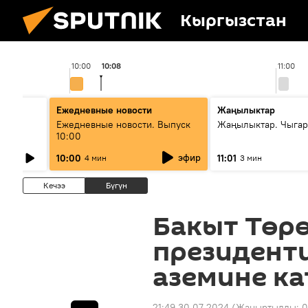
Кыргызстан
10:00
10:08
11:00
Ежедневные новости
Жаңылыктар
лыш
Ежедневные новости. Выпуск
Жаңылыктар. Чыгар
10:00
эфир
10:00
11:01
4 мин
3 мин
Кечээ
Бүгүн
Бакыт Төр
президенти
аземине ка
21:49 30.07.2024
(Жаңыртылды:
0