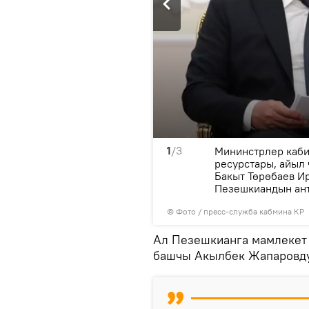
1
/3
ндын президенти
Мининстрлер каби
ки өлкөнүн ортосундагы
ресурстары, айыл
Бакыт Төрөбаев И
Пезешкиандын ант
© Фото / пресс-служба кабмина КР
Ал Пезешкианга мамлекет
башчы Акылбек Жапаровду