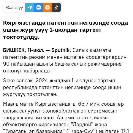
Жазылуу
Кыргызстанда патенттин негизинде соода
ишин жүргүзүү 1-июлдан тартып
токтотулду.
БИШКЕК, 11-июл. — Sputnik.
Салык кызматы
патенттик режим менен иштеген соодагерлердин
90 пайыздан ашыгы башка салык режимдерине
өткөнүн кабарлады.
Эске салсак, 2024-жылдын 1-июлунан тартып
республикада патенттин негизинде соода ишин
жүргүзүү токтотулган.
Маалыматта Кыргызстандагы 65,7 миң соодагер
салык салуунун жөнөкөйлөтүлгөн системасын
тандашканы айтылат. Ал эми стратегиялык
объектилерге киргизилген "Дордой" жана
"Тураталы эл базарында" ("Кара-Суу") иштеген 17,1