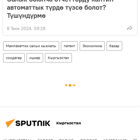
автоматтык түрдө түзсө болот?
Түшүндүрмө
8 Теке 2024, 09:28
Мамлекеттик салык кызматы
патент
Экономика
базар
соодагер
ишкер
Кыргызстан
Кыргызстан