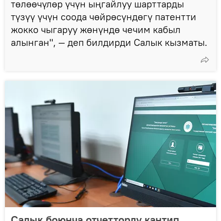
төлөөчүлөр үчүн ыңгайлуу шарттарды
түзүү үчүн соода чөйрөсүндөгү патентти
жокко чыгаруу жөнүндө чечим кабыл
алынган", — деп билдирди Салык кызматы.
Салык боюнча отчетторду кантип