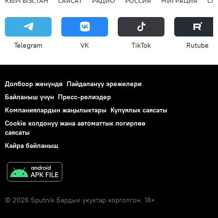
КЫРГЫЗСТАН
САЯСАТ
РАДИО
РОССИЯ
МИГРАЦИЯ
СП
Telegram
VK
ТikТоk
Rutube
Долбоор жөнүндө
Пайдалануу эрежелери
Байланыш үчүн
Пресс-релиздер
Компаниялардын жаңылыктары
Купуялык саясаты
Cookie колдонуу жана автоматтык логирлөө
саясаты
Кайра байланыш
© 2026 Sputnik Бардык укуктар корголгон. 18+