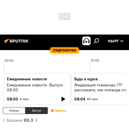
КЫРГ
Кыргызстан
00:00
01:00
Ежедневные новости
Будь в курсе
Ежедневные новости. Выпуск
Федерация тхэквондо ITF
08:00
рассказала, как команда ста
жертвой мошенников
08:00
08:04
4 мин
40 мин
Кечээ
Бүгүн
Эфирге
г. Бишкек
89.3