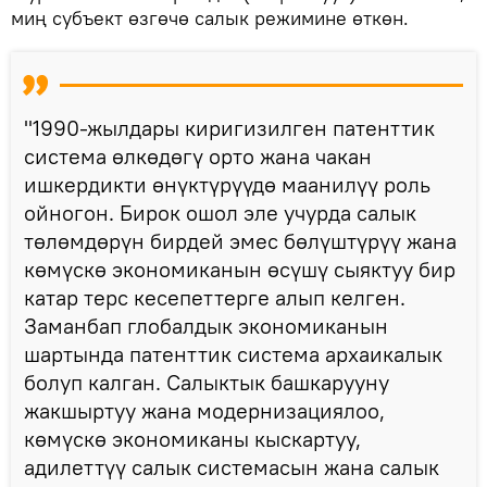
миң субъект өзгөчө салык режимине өткөн.
"1990-жылдары киригизилген патенттик
система өлкөдөгү орто жана чакан
ишкердикти өнүктүрүүдө маанилүү роль
ойногон. Бирок ошол эле учурда салык
төлөмдөрүн бирдей эмес бөлүштүрүү жана
көмүскө экономиканын өсүшү сыяктуу бир
катар терс кесепеттерге алып келген.
Заманбап глобалдык экономиканын
шартында патенттик система архаикалык
болуп калган. Салыктык башкарууну
жакшыртуу жана модернизациялоо,
көмүскө экономиканы кыскартуу,
адилеттүү салык системасын жана салык