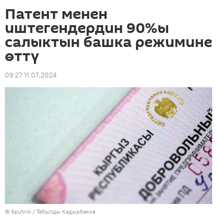
Патент менен
иштегендердин 90%ы
салыктын башка режимине
өттү
09:27 11.07.2024
©
Sputnik / Табылды Кадырбеков