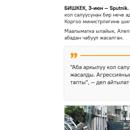
БИШКЕК, 3-июн — Sputnik
кол салуусунан бир нече а
Коргоо министрлигине ши
Маалыматка ылайык, Алеп
абадан чабуул жасалган.
"Аба аркылуу кол са
жасалды. Агрессияны
тапты", — деп айтыла