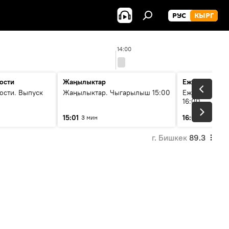
РУС
КЫРГ
14:00
ости
Жаңылыктар
Ежедневные 
ости. Выпуск
Жаңылыктар. Чыгарылыш 15:00
Ежедневные н
16:00
15:01
16:01
3 мин
3 мин
г. Бишкек
89.3