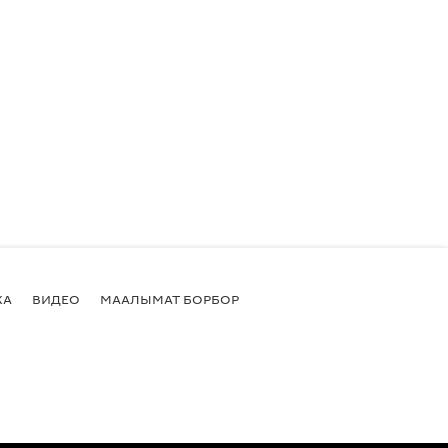
КА
ВИДЕО
МААЛЫМАТ БОРБОР