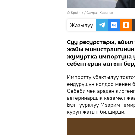
©
Sputnik
/ Самрат Карачев
Жазылуу
Суу ресурстары, айыл
жайы министрлигинин
жумуртка импортуна 
себептерин айтып бер
Импортту убактылуу токто
өндүрүшүн колдоо менен б
Себеби чек арадан кирген
ветеринардык көзөмөл жа
Бул тууралуу Мээрим Тем
куруп жатып билдирди.