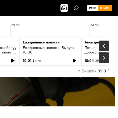
РУС
КЫРГ
03:00
04:00
Ежедневные новости
Тема дня
ага берүү
Ежедневные новости. Выпуск
Пять ошибок котор
 талаптар
10:00
дорого обойтись п
жилья
10:01
10:04
3 мин
39 мин
г. Бишкек
89.3