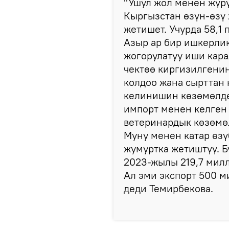
"Ушул жол менен жүр
Кыргызстан өзүн-өзү
жетишет. Учурда 58,1
Азыр ар бир ишкерли
жогорулатуу иши кара
чектөө киргизилгени
колдоо жана сырттан 
келинишин көзөмөлдө
импорт менен келген 
ветеринардык көзөмөл
Муну менен катар өзү
жумуртка жетиштүү. Б
2023-жылы 219,7 мил
Ал эми экспорт 500 м
деди Темирбекова.