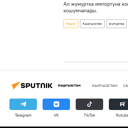
Ал жумуртка импортуна ко
кошумчалады.
Радио
Кыргызстан
жумуртка
Кыргызстан
КЫРГЫЗСТАН
СА
Telegram
VK
ТikТоk
Rutub