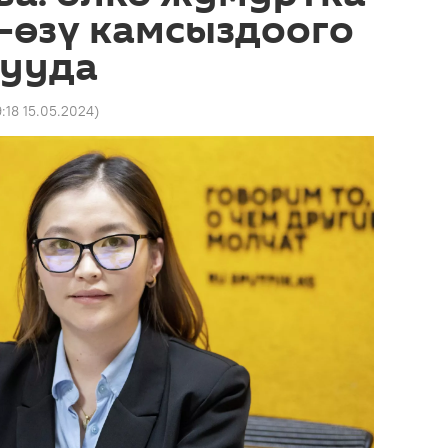
-өзү камсыздоого
лууда
9:18 15.05.2024
)