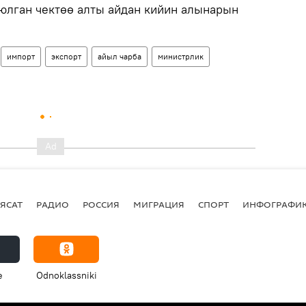
юлган чектөө алты айдан кийин алынарын
импорт
экспорт
айыл чарба
министрлик
ЯСАТ
РАДИО
РОССИЯ
МИГРАЦИЯ
СПОРТ
ИНФОГРАФИ
e
Odnoklassniki