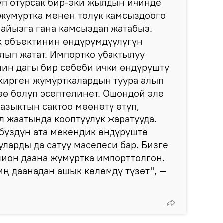
үп отурсак бир-эки жылдын ичинде
 жумуртка менен толук камсыздоого
 пайызга гана камсыздап жатабыз.
к объектинин өндүрүмдүүлүгүн
лып жатат. Импортко убактылуу
нин дагы бир себеби ички өндүрүштү
кирген жумурткалардын туура алып
ө болуп эсептелинет. Ошондой эле
азыктын сактоо мөөнөтү өтүп,
 жаатында кооптуулук жаратууда.
бүздүн ата мекендик өндүрүштө
уларды да сатуу маселеси бар. Бизге
лион даана жумуртка импорттолгон.
иң даанадан ашык көлөмдү түзөт", —