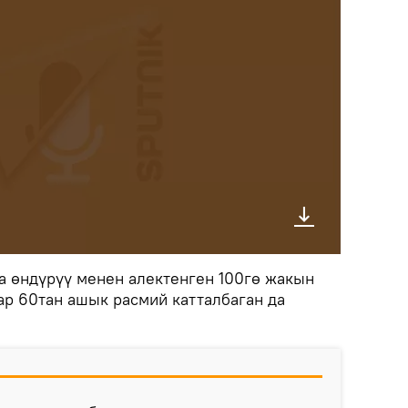
 өндүрүү менен алектенген 100гө жакын
ар 60тан ашык расмий катталбаган да