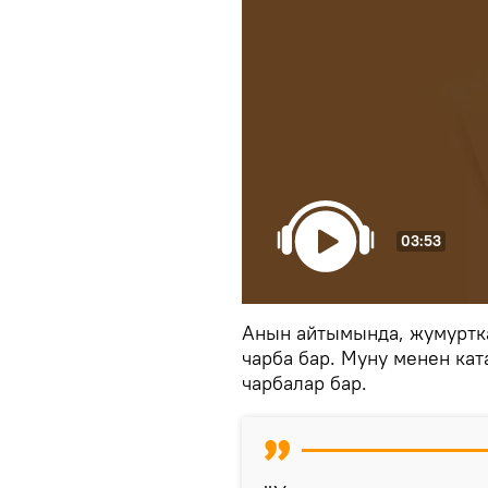
03:53
Анын айтымында, жумуртка
чарба бар. Муну менен кат
чарбалар бар.