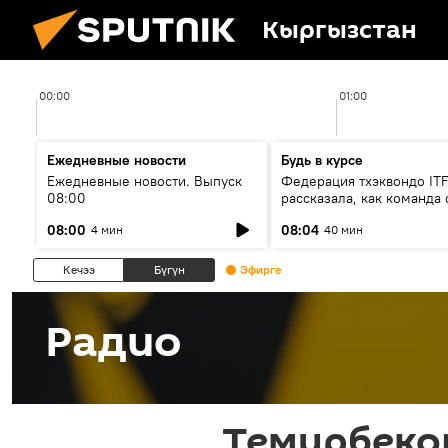
Кыргызстан
00:00
01:00
Ежедневные новости
Будь в курсе
Ежедневные новости. Выпуск
Федерация тхэквондо IT
08:00
рассказала, как команда 
жертвой мошенников
08:00
08:04
4 мин
40 мин
Кечээ
Бүгүн
Эфирге
Радио
Темирбеко