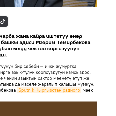
 чарба жана кайра иштетүү өнөр
 башкы адиси Мээрим Темирбекова
убактылуу чектөө киргизүүнүн
ди.
туунун бир себеби — ички жумуртка
ирге азык-түлүк коопсуздугун камсыздоо.
ге чейин азыктын сактоо мөөнөтү өтүп же
атында да маселе жаралып калышы мүмкүн.
ирбекова
Sputnik Кыргызстан радиого
маек