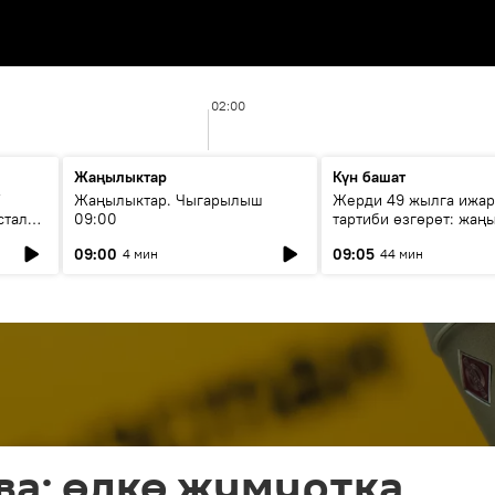
02:00
Жаңылыктар
Күн башат
F
Жаңылыктар. Чыгарылыш
Жерди 49 жылга ижар
стала
09:00
тартиби өзгөрөт: жаңы
эмнени көздөйт?
09:00
09:05
4 мин
44 мин
ва: өлкө жумуртка