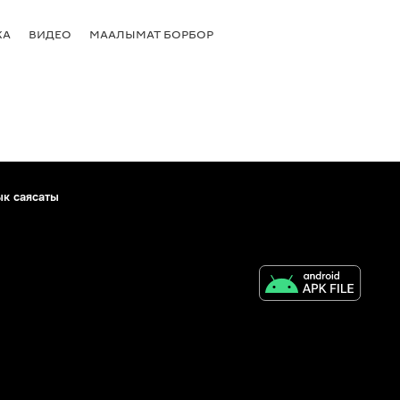
КА
ВИДЕО
МААЛЫМАТ БОРБОР
ык саясаты