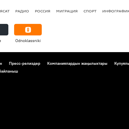
ЯСАТ
РАДИО
РОССИЯ
МИГРАЦИЯ
СПОРТ
ИНФОГРАФИ
e
Odnoklassniki
н
Пресс-релиздер
Компаниялардын жаңылыктары
Купуял
 байланыш