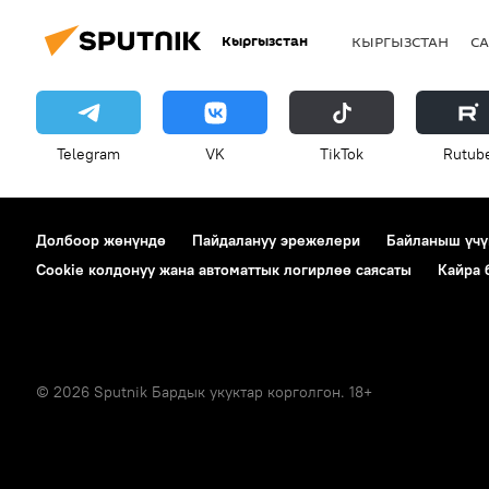
Кыргызстан
КЫРГЫЗСТАН
СА
Telegram
VK
ТikТоk
Rutub
Долбоор жөнүндө
Пайдалануу эрежелери
Байланыш үчү
Cookie колдонуу жана автоматтык логирлөө саясаты
Кайра
© 2026 Sputnik Бардык укуктар корголгон. 18+