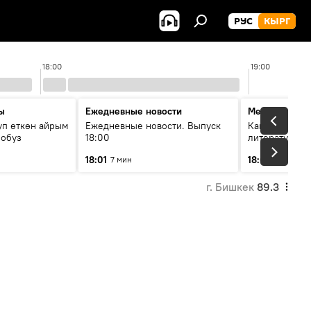
РУС
КЫРГ
18:00
19:00
ы
Ежедневные новости
Между строк
уп өткөн айрым
Ежедневные новости. Выпуск
Как кошки за
лобуз
18:00
литературу
18:01
18:08
7 мин
49 мин
г. Бишкек
89.3