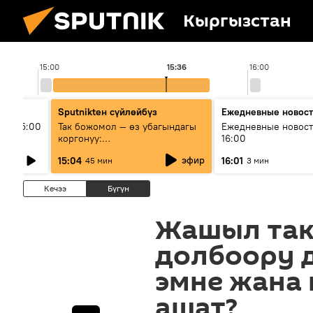
Кыргызстан
15:00
15:36
16:00
Sputnikteн сүйлөйбүз
Ежедневные новос
ыш 15:00
Так божомол — өз убагындагы
Ежедневные новост
коргонуу:
16:00
гидрометеорологиялык кызмат
эфир
15:04
16:01
45 мин
3 мин
кантип өркүндөтүлүүдө
Кечээ
Бүгүн
Жашыл так
долбоору 
эмне жана 
ашат?