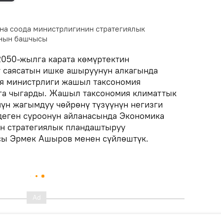
на соода министрлигинин стратегиялык
нын башчысы
050-жылга карата көмүртектин
 саясатын ишке ашыруунун алкагында
я министрлиги жашыл таксономия
уга чыгарды. Жашыл таксономия климаттык
чүн жагымдуу чөйрөнү түзүүнүн негизги
деген суроонун айланасында Экономика
н стратегиялык пландаштыруу
ы Эрмек Ашыров менен сүйлөштүк.