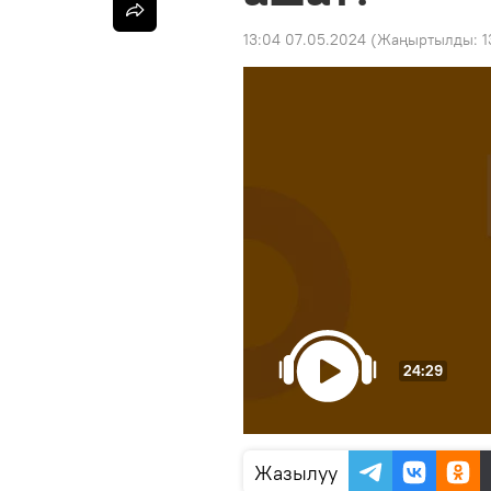
13:04 07.05.2024
(Жаңыртылды:
1
24:29
Жазылуу