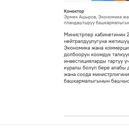
Коноктор
Эрмек Ашыров, Экономика жа
пландаштыруу башкармалыгы
Министрлер кабинетинин 2
нейтралдуулугуна жетишүү
Экономика жана коммерци
долбоорун коомдук талку
инвестицияларды тартуу ү
куралы болуп бере алабы 
жана соода министрлигини
башкармалыгынын башчыс