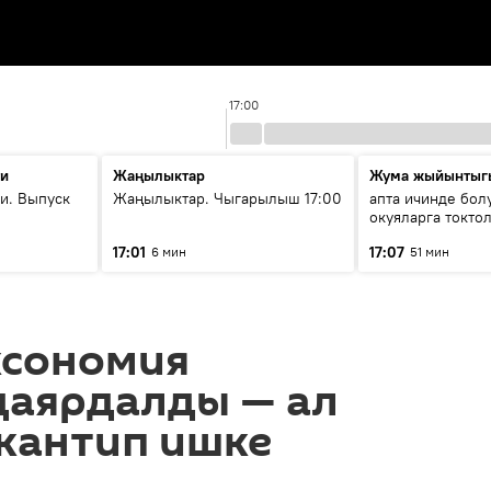
17:00
ти
Жаңылыктар
Жума жыйынтыг
и. Выпуск
Жаңылыктар. Чыгарылыш 17:00
апта ичинде бол
окуяларга токто
17:01
17:07
6 мин
51 мин
сономия
даярдалды — ал
кантип ишке