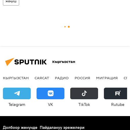
жеңиш
Кыргызстан
КЫРГЫЗСТАН
САЯСАТ
РАДИО
РОССИЯ
МИГРАЦИЯ
СП
Telegram
VK
ТikТоk
Rutube
Долбоор жөнүндө
Пайдалануу эрежелери