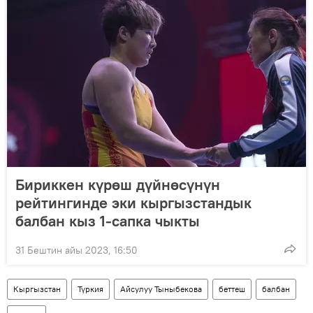
Бириккен күрөш дүйнөсүнүн
рейтингинде эки кыргызстандык
балбан кыз 1-сапка чыкты
31 Бештин айы 2023, 16:50
Кыргызстан
Түркия
Айсулуу Тыныбекова
беттеш
балбан