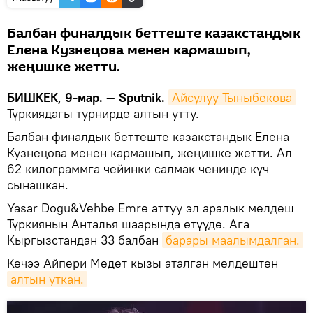
Балбан финалдык беттеште казакстандык
Елена Кузнецова менен кармашып,
жеңишке жетти.
БИШКЕК, 9-мар. — Sputnik.
Айсулуу Тыныбекова
Түркиядагы турнирде алтын утту.
Балбан финалдык беттеште казакстандык Елена
Кузнецова менен кармашып, жеңишке жетти. Ал
62 килограммга чейинки салмак ченинде күч
сынашкан.
Yasar Dogu&Vehbe Emre аттуу эл аралык мелдеш
Түркиянын Анталья шаарында өтүүдө. Ага
Кыргызстандан 33 балбан
барары маалымдалган.
Кечээ Айпери Медет кызы аталган мелдештен
алтын уткан.