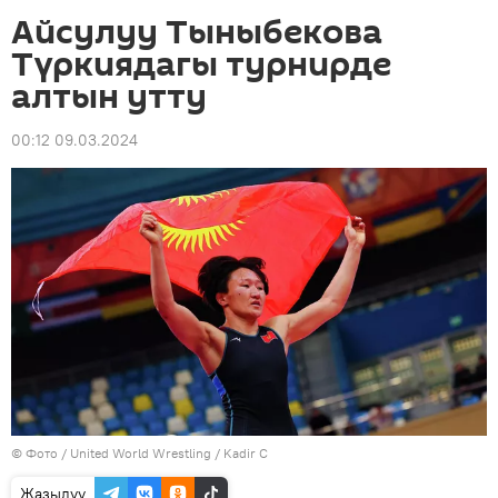
Айсулуу Тыныбекова
Түркиядагы турнирде
алтын утту
00:12 09.03.2024
© Фото / United World Wrestling / Kadir C
Жазылуу