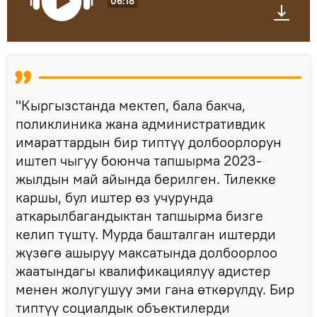
06:18
"Кыргызстанда мектеп, бала бакча,
поликлиника жана административдик
имараттардын бир типтүү долбоорлорун
иштеп чыгуу боюнча тапшырма 2023-
жылдын май айында берилген. Тилекке
каршы, бул иштер өз учурунда
аткарылбагандыктан тапшырма бизге
келип түштү. Мурда башталган иштерди
жүзөгө ашыруу максатында долбоорлоо
жаатындагы квалификациялуу адистер
менен жолугушуу эми гана өткөрүлдү. Бир
типтүү социалдык объектилерди