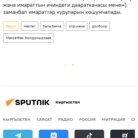
жана имараттын ичиндеги дааратканасы менен)
заманбап имараттар куруларын кошумчалады.
Радио
мектеп
бала бакча
оорукана
долбоор
Максатбек Молдомырзаев
Кыргызстан
КЫРГЫЗСТАН
САЯСАТ
РАДИО
РОССИЯ
МИГРАЦИЯ
СП