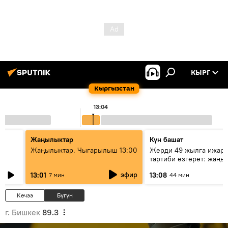
КЫРГ
Кыргызстан
13:04
Жаңылыктар
Күн башат
Жаңылыктар. Чыгарылыш 13:00
Жерди 49 жылга ижара
тартиби өзгөрөт: жаңы 
эмнени көздөйт?
эфир
13:01
13:08
7 мин
44 мин
Кечээ
Бүгүн
г. Бишкек
89.3