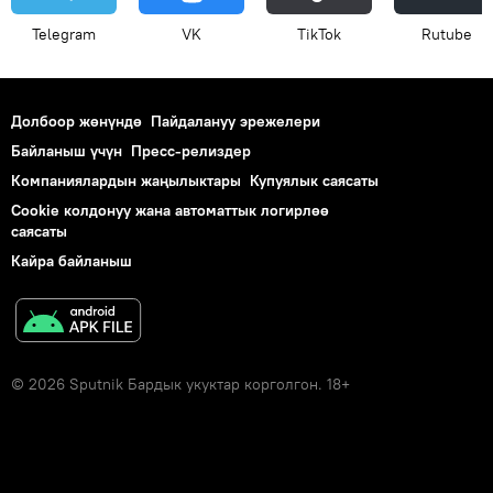
Telegram
VK
ТikТоk
Rutube
Долбоор жөнүндө
Пайдалануу эрежелери
Байланыш үчүн
Пресс-релиздер
Компаниялардын жаңылыктары
Купуялык саясаты
Cookie колдонуу жана автоматтык логирлөө
саясаты
Кайра байланыш
© 2026 Sputnik Бардык укуктар корголгон. 18+