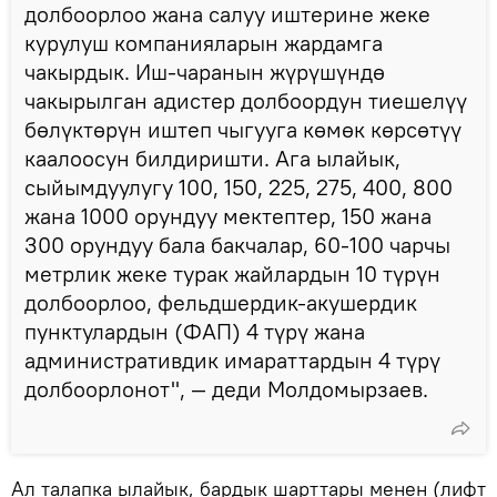
долбоорлоо жана салуу иштерине жеке
курулуш компанияларын жардамга
чакырдык. Иш-чаранын жүрүшүндө
чакырылган адистер долбоордун тиешелүү
бөлүктөрүн иштеп чыгууга көмөк көрсөтүү
каалоосун билдиришти. Ага ылайык,
сыйымдуулугу 100, 150, 225, 275, 400, 800
жана 1000 орундуу мектептер, 150 жана
300 орундуу бала бакчалар, 60-100 чарчы
метрлик жеке турак жайлардын 10 түрүн
долбоорлоо, фельдшердик-акушердик
пунктулардын (ФАП) 4 түрү жана
административдик имараттардын 4 түрү
долбоорлонот", — деди Молдомырзаев.
Ал талапка ылайык, бардык шарттары менен (лифт