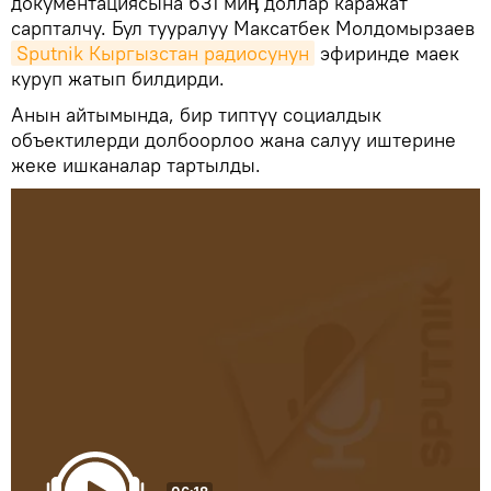
документациясына 631 миӊ доллар каражат
сарпталчу. Бул тууралуу Максатбек Молдомырзаев
Sputnik Кыргызстан радиосунун
эфиринде маек
куруп жатып билдирди.
Анын айтымында, бир типтүү социалдык
объектилерди долбоорлоо жана салуу иштерине
жеке ишканалар тартылды.