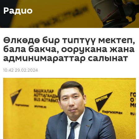
Радио
Өлкөдө бир типтүү мектеп,
бала бакча, оорукана жана
админимараттар салынат
10:42 29.02.2024