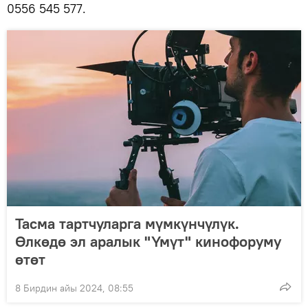
0556 545 577.
Тасма тартчуларга мүмкүнчүлүк.
Өлкөдө эл аралык "Үмүт" кинофоруму
өтөт
8 Бирдин айы 2024, 08:55