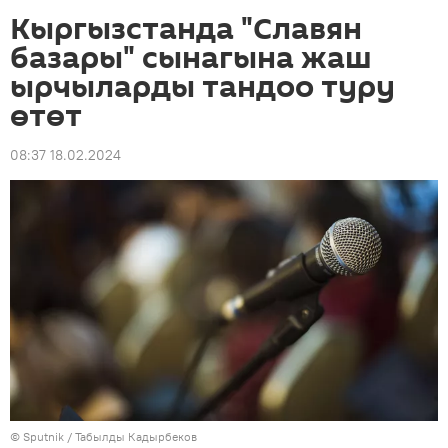
Кыргызстанда "Славян
базары" сынагына жаш
ырчыларды тандоо туру
өтөт
08:37 18.02.2024
©
Sputnik / Табылды Кадырбеков