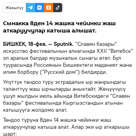
Жазылуу
Сынакка 8ден 14 жашка чейинки жаш
аткаруучулар катыша алышат.
БИШКЕК, 18-фев. — Sputnik.
"Славян базары"
искусство фестивалынын алкагында XXII "Витебск"
эл аралык балдар музыкалык сынагы өтөт. Бул
туурасында Россиянын Бишкектеги маданият жана
илим борбору ("Русский дом") билдирди.
Улуттук тандоо туру эстрадалык ыр жанрындагы
таланттуу жаш ырчыларды аныктайт. Жеңүүчүсү
ушул жылдын июль айында Витебскидеги "Славян
базары" фестивалында Кыргызстандын атынан
катышууга жолдомо алат.
Тандоо туруна 8ден 14 жашка чейинки жаш
аткаруучулар катыша алат. Алар эки ыр аткарышы
шарт: