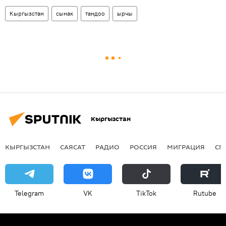
Кыргызстан
сынак
тандоо
ырчы
Кыргызстан
КЫРГЫЗСТАН
САЯСАТ
РАДИО
РОССИЯ
МИГРАЦИЯ
СП
Telegram
VK
ТikТоk
Rutube