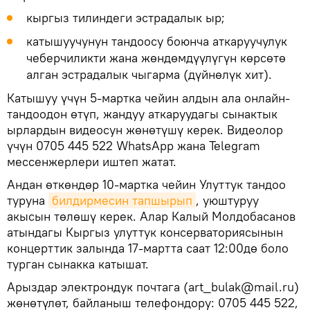
кыргыз тилиндеги эстрадалык ыр;
катышуучунун тандоосу боюнча аткаруучулук
чеберчиликти жана жөндөмдүүлүгүн көрсөтө
алган эстрадалык чыгарма (дүйнөлүк хит).
Катышуу үчүн 5-мартка чейин алдын ала онлайн-
тандоодон өтүп, жандуу аткаруудагы сынактык
ырлардын видеосун жөнөтүшү керек. Видеолор
үчүн 0705 445 522 WhatsApp жана Telegram
мессенжерлери иштеп жатат.
Андан өткөндөр 10-мартка чейин Улуттук тандоо
туруна
билдирмесин тапшырып
, уюштуруу
акысын төлөшү керек. Алар Калый Молдобасанов
атындагы Кыргыз улуттук консерваториясынын
концерттик залында 17-мартта саат 12:00дө боло
турган сынакка катышат.
Арыздар электрондук почтага (art_bulak@mail.ru)
жөнөтүлөт, байланыш телефондору: 0705 445 522,