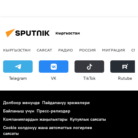
Кыргызстан
КЫРГЫЗСТАН
САЯСАТ
РАДИО
РОССИЯ
МИГРАЦИЯ
СП
Telegram
VK
ТikТоk
Rutube
Долбоор жөнүндө
Пайдалануу эрежелери
Байланыш үчүн
Пресс-релиздер
Компаниялардын жаңылыктары
Купуялык саясаты
Cookie колдонуу жана автоматтык логирлөө
саясаты