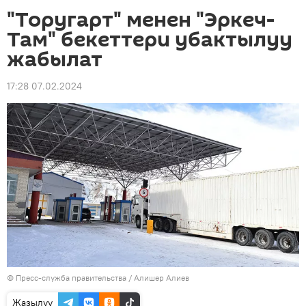
"Торугарт" менен "Эркеч-
Там" бекеттери убактылуу
жабылат
17:28 07.02.2024
© Пресс-служба правительства / Алишер Алиев
Жазылуу