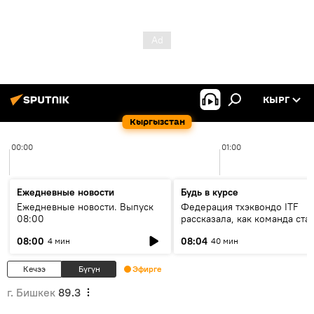
КЫРГ
Кыргызстан
00:00
01:00
Ежедневные новости
Будь в курсе
Ежедневные новости. Выпуск
Федерация тхэквондо ITF
08:00
рассказала, как команда ста
жертвой мошенников
08:00
08:04
4 мин
40 мин
Кечээ
Бүгүн
Эфирге
г. Бишкек
89.3