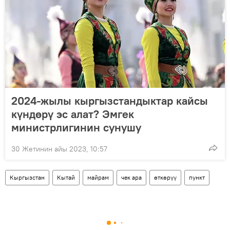
2024-жылы кыргызстандыктар кайсы
күндөрү эс алат? Эмгек
министрлигинин сунушу
30 Жетинин айы 2023, 10:57
Кыргызстан
Кытай
майрам
чек ара
өткөрүү
пункт