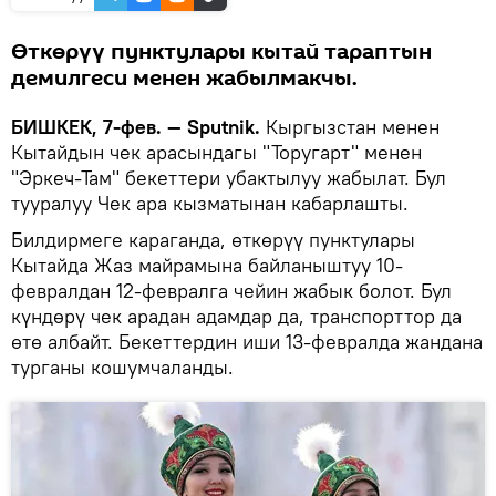
Өткөрүү пунктулары кытай тараптын
демилгеси менен жабылмакчы.
БИШКЕК, 7-фев. — Sputnik.
Кыргызстан менен
Кытайдын чек арасындагы "Торугарт" менен
"Эркеч-Там" бекеттери убактылуу жабылат. Бул
тууралуу Чек ара кызматынан кабарлашты.
Билдирмеге караганда, өткөрүү пунктулары
Кытайда Жаз майрамына байланыштуу 10-
февралдан 12-февралга чейин жабык болот. Бул
күндөрү чек арадан адамдар да, транспорттор да
өтө албайт. Бекеттердин иши 13-февралда жандана
турганы кошумчаланды.