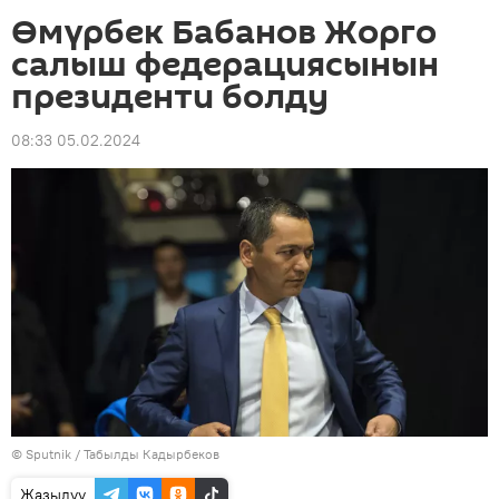
Өмүрбек Бабанов Жорго
салыш федерациясынын
президенти болду
08:33 05.02.2024
©
Sputnik / Табылды Кадырбеков
Жазылуу