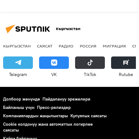
Кыргызстан
КЫРГЫЗСТАН
САЯСАТ
РАДИО
РОССИЯ
МИГРАЦИЯ
СП
Telegram
VK
ТikТоk
Rutube
Долбоор жөнүндө
Пайдалануу эрежелери
Байланыш үчүн
Пресс-релиздер
Компаниялардын жаңылыктары
Купуялык саясаты
Cookie колдонуу жана автоматтык логирлөө
саясаты
Кайра байланыш