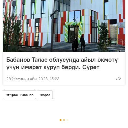
Бабанов Талас облусунда айыл өкмөтү
үчүн имарат куруп берди. Сүрөт
28 Жетинин айы 2023, 15:23
Өмүрбек Бабанов
жорго