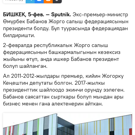
БИШКЕК, 5-фев. — Sputnik.
Экс-премьер-министр
Өмүрбек Бабанов Жорго салыш федерациясынын
президенти болду. Бул туурасында федерациядан
билдиришти.
2-февралда республикалык Жорго салыш
федерациясынын башкармалыгынын кезексиз
жыйыны өтүп, анда ишкер Бабанов президент
болуп шайланган.
Ал 2011-2012-жылдары премьер, кийин Жогорку
Кеңештин депутаты болгон. 2017-жылкы
президенттик шайлоодо экинчи орунду ээлеген.
Бабанов саясаттан сырткары болуп мындан ары
бизнес менен гана алектенерин айткан.