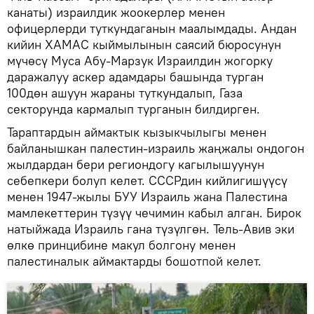
канаты) израилдик жоокерлер менен
офицерлерди туткундаганын маалымдады. Андан
кийин ХАМАС кыймылынын саясий бюросунун
мүчөсү Муса Абу-Марзук Израилдин жогорку
даражалуу аскер адамдары башында турган
100дөн ашуун жараны туткундалып, Газа
секторунда кармалып турганын билдирген.
Тараптардын аймактык кызыкчылыгы менен
байланышкан палестин-израиль жаңжалы ондогон
жылдардан бери региондогу кагылышуунун
себепкери болуп келет. СССРдин кийлигишүүсү
менен 1947-жылы БУУ Израиль жана Палестина
мамлекеттерин түзүү чечимин кабыл алган. Бирок
натыйжада Израиль гана түзүлгөн. Тель-Авив эки
өлкө принцибине макул болгону менен
палестиналык аймактарды бошотпой келет.