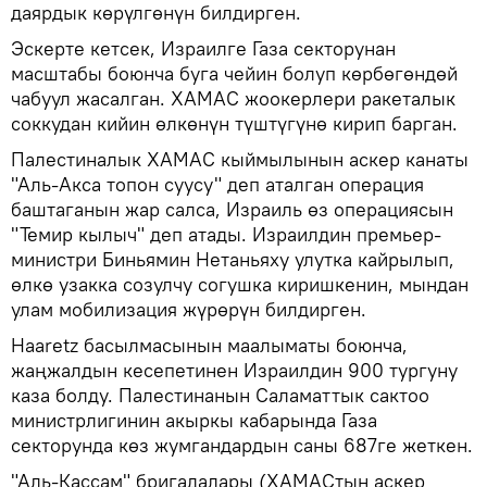
даярдык көрүлгөнүн билдирген.
Эскерте кетсек, Израилге Газа секторунан
масштабы боюнча буга чейин болуп көрбөгөндөй
чабуул жасалган. ХАМАС жоокерлери ракеталык
соккудан кийин өлкөнүн түштүгүнө кирип барган.
Палестиналык ХАМАС кыймылынын аскер канаты
"Аль-Акса топон суусу" деп аталган операция
баштаганын жар салса, Израиль өз операциясын
"Темир кылыч" деп атады. Израилдин премьер-
министри Биньямин Нетаньяху улутка кайрылып,
өлкө узакка созулчу согушка киришкенин, мындан
улам мобилизация жүрөрүн билдирген.
Haaretz басылмасынын маалыматы боюнча,
жаңжалдын кесепетинен Израилдин 900 тургуну
каза болду. Палестинанын Саламаттык сактоо
министрлигинин акыркы кабарында Газа
секторунда көз жумгандардын саны 687ге жеткен.
"Аль-Кассам" бригадалары (ХАМАСтын аскер