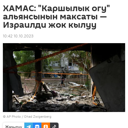
ХАМАС: "Каршылык огу"
альянсынын максаты —
Израилди жок кылуу
10:42 10.10.2023
©
AP Photo
/ Ohad Zwigenberg
Жазылуу