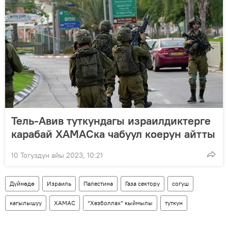
Тель-Авив туткундагы израилдиктерге
карабай ХАМАСка чабуул коерун айтты
10 Тогуздун айы 2023, 10:21
Дүйнөдө
Израиль
Палестина
Газа сектору
согуш
кагылышуу
ХАМАС
“Хезболлах” кыймылы
туткун