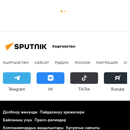
Кыргызстан
КЫРГЫЗСТАН
САЯСАТ
РАДИО
РОССИЯ
МИГРАЦИЯ
СП
Telegram
VK
ТikТоk
Rutube
Долбоор жөнүндө
Пайдалануу эрежелери
Байланыш үчүн
Пресс-релиздер
Компаниялардын жаңылыктары
Купуялык саясаты