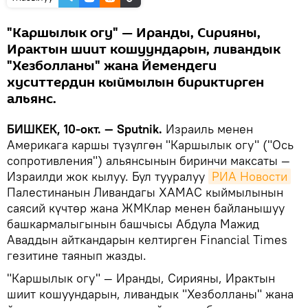
"Каршылык огу" — Иранды, Сирияны,
Ирактын шиит кошуундарын, ливандык
"Хезболланы" жана Йемендеги
хуситтердин кыймылын бириктирген
альянс.
БИШКЕК, 10-окт. — Sputnik.
Израиль менен
Америкага каршы түзүлгөн "Каршылык огу" ("Ось
сопротивления") альянсынын биринчи максаты —
Израилди жок кылуу. Бул тууралуу
РИА Новости
Палестинанын Ливандагы ХАМАС кыймылынын
саясий күчтөр жана ЖМКлар менен байланышуу
башкармалыгынын башчысы Абдула Мажид
Аваддын айткандарын келтирген Financial Times
гезитине таянып жазды.
"Каршылык огу" — Иранды, Сирияны, Ирактын
шиит кошуундарын, ливандык "Хезболланы" жана