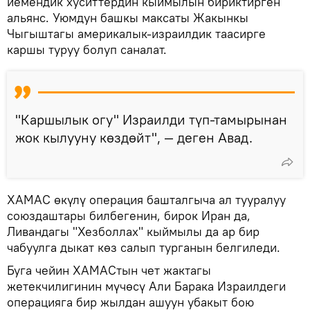
йемендик хуситтердин кыймылын бириктирген
альянс. Уюмдун башкы максаты Жакынкы
Чыгыштагы америкалык-израилдик таасирге
каршы туруу болуп саналат.
"Каршылык огу" Израилди түп-тамырынан
жок кылууну көздөйт", — деген Авад.
ХАМАС өкүлү операция башталгыча ал тууралуу
союздаштары билбегенин, бирок Иран да,
Ливандагы "Хезболлах" кыймылы да ар бир
чабуулга дыкат көз салып турганын белгиледи.
Буга чейин ХАМАСтын чет жактагы
жетекчилигинин мүчөсү Али Барака Израилдеги
операцияга бир жылдан ашуун убакыт бою