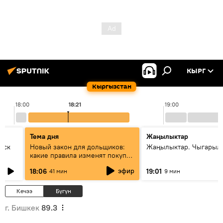
КЫРГ
Кыргызстан
18:00
18:21
19:00
Тема дня
Жаңылыктар
уск
Новый закон для дольщиков:
Жаңылыктар. Чыгарыл
какие правила изменят покупку
квартир
эфир
18:06
19:01
41 мин
9 мин
Кечээ
Бүгүн
г. Бишкек
89.3