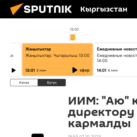
Кыргызстан
13:00
Жаңылыктар
Ежедневные новос
Выпуск
Жаңылыктар. Чыгарылыш 13:00
Ежедневные новост
14:00
эфир
13:01
14:01
3 мин
6 мин
Кечээ
Бүгүн
ИИМ: "Аю"
директору
кармалды
18:53 07.10.2023