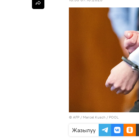
©
AFP
/ Marcel Kusch / POOL
Жазылуу