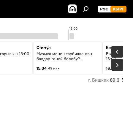
РУС
КЫРГ
16:00
Стимул
Ежедневные 
гарылыш 15:00
Музыка менен тарбияланган
Ежедневные н
балдар гений болобу?
16:00
Кыргыздын жашоосунда
15:04
16:01
49 мин
3 мин
музыканын орду
г. Бишкек
89.3