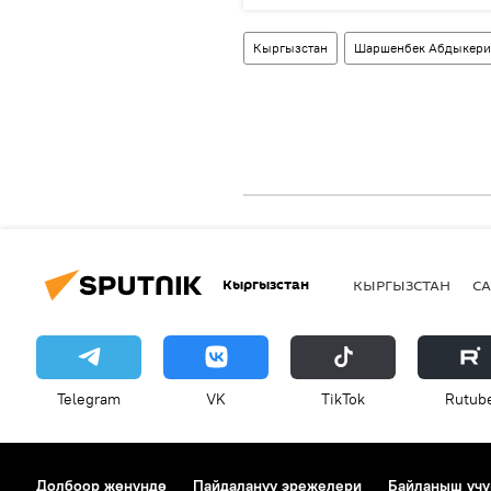
Кыргызстан
Шаршенбек Абдыкер
Кыргызстан
КЫРГЫЗСТАН
СА
Telegram
VK
ТikТоk
Rutub
Долбоор жөнүндө
Пайдалануу эрежелери
Байланыш үчү