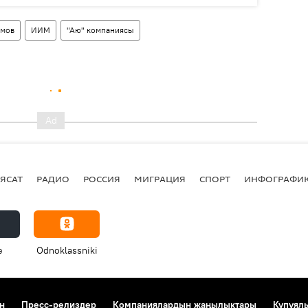
имов
ИИМ
"Аю" компаниясы
ЯСАТ
РАДИО
РОССИЯ
МИГРАЦИЯ
СПОРТ
ИНФОГРАФИ
e
Odnoklassniki
н
Пресс-релиздер
Компаниялардын жаңылыктары
Купуял