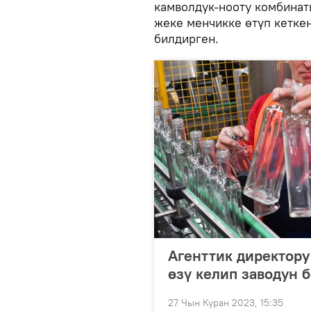
камволдук-нооту комбина
жеке менчикке өтүп кетке
билдирген.
Агенттик директору
өзү келип заводун 
27 Чын Куран 2023, 15:35