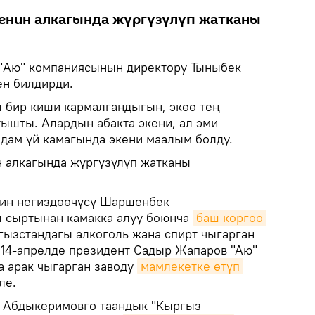
ненин алкагында жүргүзүлүп жатканы
"Аю" компаниясынын директору Тыныбек
н билдирди.
 бир киши кармалгандыгын, экөө тең
ышты. Алардын абакта экени, ал эми
адам үй камагында экени маалым болду.
н алкагында жүргүзүлүп жатканы
нин негиздөөчүсү Шаршенбек
ы сыртынан камакка алуу боюнча
баш коргоо 
гызстандагы алкоголь жана спирт чыгарган
. 14-апрелде президент Садыр Жапаров "Аю"
 арак чыгарган заводу
мамлекетке өтүп 
ле.
К Абдыкеримовго таандык "Кыргыз