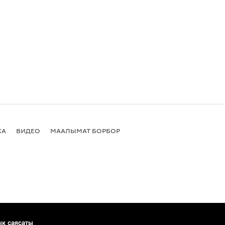
КА
ВИДЕО
МААЛЫМАТ БОРБОР
ык саясаты