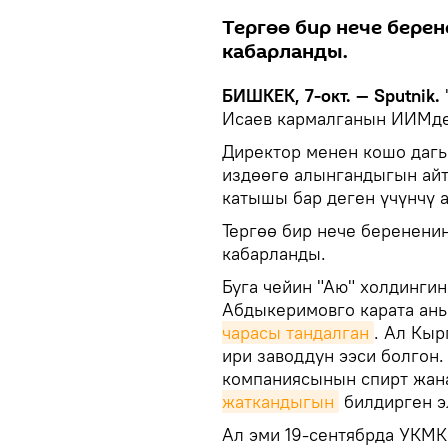
Тергөө бир нече бере
кабарланды.
БИШКЕК, 7-окт. — Sputnik.
Исаев кармалганын ИИМде
Директор менен кошо дагы
издөөгө алынгандыгын айт
катышы бар деген үчүнчү 
Тергөө бир нече беренени
кабарланды.
Буга чейин "Аю" холдинги
Абдыкеримовго карата ан
чарасы тандалган
. Ал Кыр
ири заводдун ээси болгон
компаниясынын спирт жана
жаткандыгын
билдирген э
Ал эми 19-сентябрда УКМ