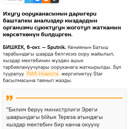
Ихугу ооруканасынын дарыгери
баштапкы анализдер кыздардын
организми суюктугун жоготуп жатканын
көрсөткөнүн билдирген.
БИШКЕК, 6-окт. — Sputnik.
Кениянын Батыш
тарабындагы шаарда белгисиз оору жайылып,
кыздар мектебинин жүздөн ашык
тарбиялануучулары ооруканага жаткырылды. Бул
тууралуу
РИА Новости
жергиликтүү Star
басылмасына таянып жазды.
"Билим берүү министрлиги Эреги
шаарындагы Ыйык Тереза атындагы
кыздар мектебин бир канча окуучу