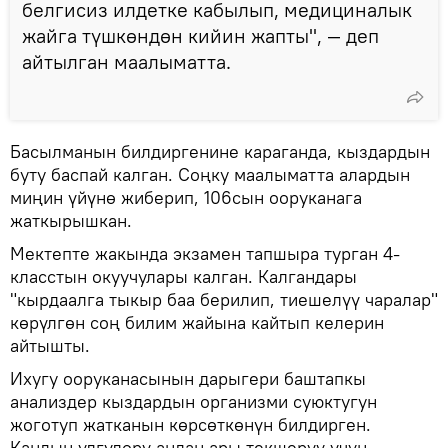
белгисиз илдетке кабылып, медициналык
жайга түшкөндөн кийин жапты", — деп
айтылган маалыматта.
Басылманын билдиргенине караганда, кыздардын
буту баспай калган. Соңку маалыматта алардын
миңин үйүнө жиберип, 106сын ооруканага
жаткырышкан.
Мектепте жакында экзамен тапшыра турган 4-
класстын окуучулары калган. Калгандары
"кырдаалга тыкыр баа берилип, тиешелүү чаралар"
көрүлгөн соң билим жайына кайтып келерин
айтышты.
Ихугу ооруканасынын дарыгери баштапкы
анализдер кыздардын организми суюктугун
жоготуп жатканын көрсөткөнүн билдирген.
Кандын үлгүлөрү андан ары текшерүү үчүн