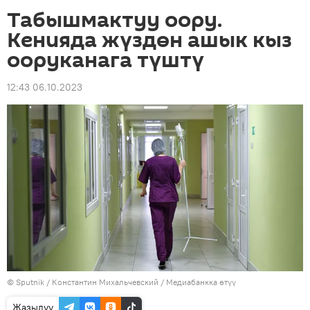
Табышмактуу оору.
Кенияда жүздөн ашык кыз
ооруканага түштү
12:43 06.10.2023
©
Sputnik
/ Константин Михальчевский
/
Медиабанкка өтүү
Жазылуу