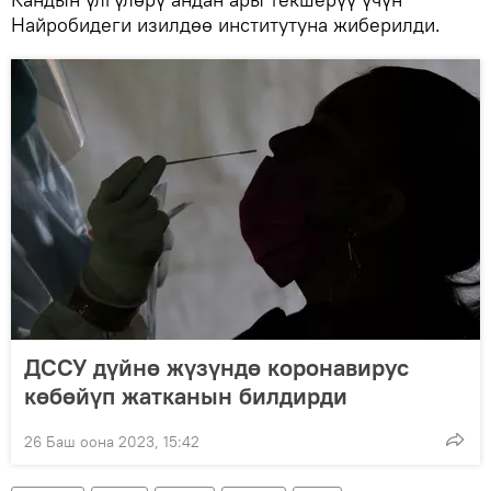
Найробидеги изилдөө институтуна жиберилди.
ДССУ дүйнө жүзүндө коронавирус
көбөйүп жатканын билдирди
26 Баш оона 2023, 15:42