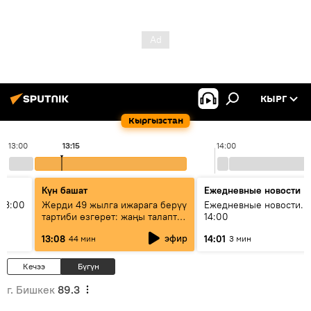
КЫРГ
Кыргызстан
13:00
13:15
14:00
Күн башат
Ежедневные новости
13:00
Жерди 49 жылга ижарага берүү
Ежедневные новости. 
тартиби өзгөрөт: жаңы талаптар
14:00
эмнени көздөйт?
эфир
13:08
14:01
44 мин
3 мин
Кечээ
Бүгүн
г. Бишкек
89.3