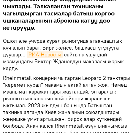
чыкпады. Талкаланган техниканы
чагылдырган тасмалар батыш коргоо
ишканаларынын аброюна катуу доо
кетирүүдө.
Ошол эле учурда курал рыногунда атаандаштык
күч алып барат. Бири жеңсе, башкасы утулууга
дуушар...
РИА Новости
сайтына ушундай
мазмундагы Виктор Ждановдун макаласы жарык
көрдү.
Rheinmetall концерни чыгарган Leopard 2 танктары
"керемет курал" макамын актай алган жок. Немец
маалымат каражаттары жазгандай, эл аралык
рынокто ишкананын көйгөйлөрү жаралышы
ыктымал. 2023-жылдын башында Батыштан
техника алганда Киев жана анын союздаштары
жеңишке үмүт артышкан. Бирок алар күткөндөй
болбоду. Анан калса Rheinmetall өзүн ынанымсыз
өнөктөш катары көрсөтүп, белгиленген мөөнөттөн