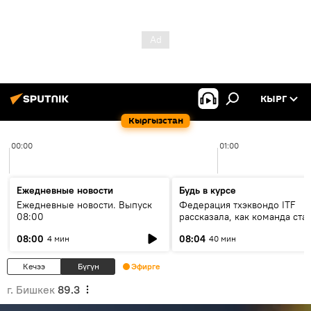
КЫРГ
Кыргызстан
00:00
01:00
Ежедневные новости
Будь в курсе
Ежедневные новости. Выпуск
Федерация тхэквондо ITF
08:00
рассказала, как команда ста
жертвой мошенников
08:00
08:04
4 мин
40 мин
Кечээ
Бүгүн
Эфирге
г. Бишкек
89.3