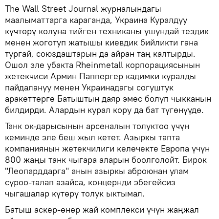
The Wall Street Journal журналындагы
маалыматтарга караганда, Украина Куралдуу
күчтөрү колуна тийген техниканы ушундай тездик
менен жоготуп жатышы киевдик бийликти гана
тургай, союздаштарын да айран таң калтырды.
Ошол эле убакта Rheinmetall корпорациясынын
жетекчиси Армин Паппергер кадимки куралды
пайдалануу менен Украинадагы согуштук
аракеттерге Батыштын даяр эмес болуп чыкканын
билдирди. Алардын курал кору да бат түгөнүүдө.
Танк ок-дарысынын арсеналын толуктоо үчүн
кеминде эле беш жыл кетет. Азыркы тапта
компаниянын жетекчилиги келечекте Европа үчүн
800 жаңы танк чыгара аларын боолголойт. Бирок
"Леопарддарга" анын азыркы аброюнан улам
суроо-талап азайса, концернди эбегейсиз
чыгашалар күтөрү толук ыктымал.
Батыш аскер-өнөр жай комплекси үчүн жаңжал