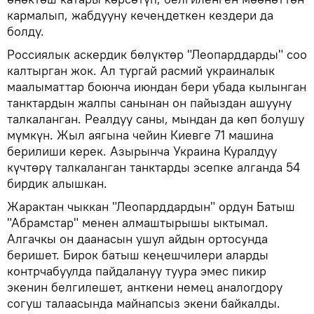
кармалып, жабдууну кечеңдеткен кездери да
болду.
Россиялык аскердик бөлүктөр "Леопарддарды" соо
калтырган жок. Ал тургай расмий украиналык
маалыматтар боюнча июндан бери убада кылынган
танктардын жалпы санынан он пайыздан ашууну
талкаланган. Реалдуу саны, мындан да көп болушу
мүмкүн. Жыл аягына чейин Киевге 71 машина
берилиши керек. Азырынча Украина Куралдуу
күчтөрү талкаланган танктарды эсепке алганда 54
бирдик алышкан.
Жарактан чыккан "Леопарддардын" ордун Батыш
"Абрамстар" менен алмаштырышы ыктымал.
Алгачкы он даанасын ушул айдын ортосунда
беришет. Бирок батыш кеңешчилери аларды
контрчабуулда пайдалануу туура эмес пикир
экенин белгилешет, анткени немец аналогдору
согуш талаасында майнапсыз экени байкалды.