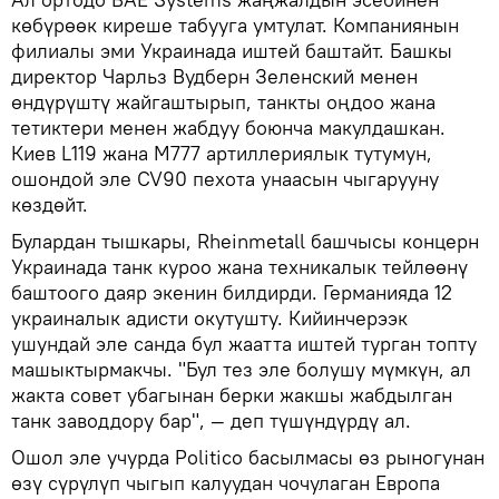
көбүрөөк киреше табууга умтулат. Компаниянын
филиалы эми Украинада иштей баштайт. Башкы
директор Чарльз Вудберн Зеленский менен
өндүрүштү жайгаштырып, танкты оңдоо жана
тетиктери менен жабдуу боюнча макулдашкан.
Киев L119 жана M777 артиллериялык тутумун,
ошондой эле CV90 пехота унаасын чыгарууну
көздөйт.
Булардан тышкары, Rheinmetall башчысы концерн
Украинада танк куроо жана техникалык тейлөөнү
баштоого даяр экенин билдирди. Германияда 12
украиналык адисти окутушту. Кийинчерээк
ушундай эле санда бул жаатта иштей турган топту
машыктырмакчы. "Бул тез эле болушу мүмкүн, ал
жакта совет убагынан берки жакшы жабдылган
танк заводдору бар", — деп түшүндүрдү ал.
Ошол эле учурда Politico басылмасы өз рыногунан
өзү сүрүлүп чыгып калуудан чочулаган Европа