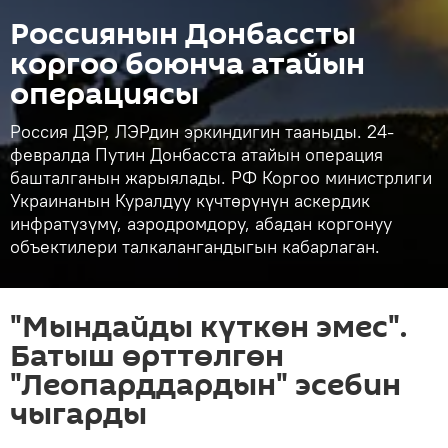
Россиянын Донбассты
коргоо боюнча атайын
операциясы
Россия ДЭР, ЛЭРдин эркиндигин тааныды. 24-
февралда Путин Донбасста атайын операция
башталганын жарыялады. РФ Коргоо министрлиги
Украинанын Куралдуу күчтөрүнүн аскердик
инфратүзүмү, аэродромдору, абадан коргонуу
объектилери талкалангандыгын кабарлаган.
"Мындайды күткөн эмес".
Батыш өрттөлгөн
"Леопарддардын" эсебин
чыгарды