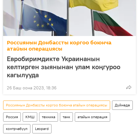
Россиянын Донбассты коргоо боюнча
атайын операциясы
Евробиримдикте Украинанын
келтирген зыянынан улам коңгуроо
кагылууда
26 Баш оона 2023, 18:36
Россиянын Донбассты коргоо боюнча атайын операциясы
Дүйнөдө
Россия
КМШ
техника
танк
атайын операция
контрчабуул
Leopard