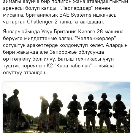
аймагы өзүнчө бир полигон жана атаандаштыктын
аренасы болуп калды. "Леопарддар" менен
мисалга, британиялык BAE Systems ишканасы
чыгарган Challenger 2 танкы атаандашат.
Январь айында Улуу Британия Киевге 28 машина
берүүгө милдеттенме алган. "Челленжерлер"
согуштук аракеттерде колдонулуп келет. Алардын
бири жакында эле Запорожье облусунда
өрттөлгөнү белгилүү. Батыш техникасы үчүн
түштүк кореялык K2 "Кара кабылан" – кыйла
олуттуу атаандаш.