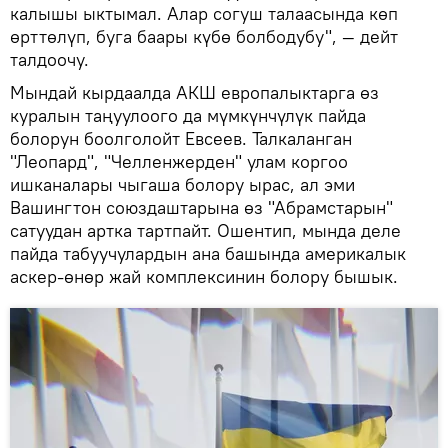
калышы ыктымал. Алар согуш талаасында көп
өрттөлүп, буга баары күбө болбодубу", — дейт
талдоочу.
Мындай кырдаалда АКШ европалыктарга өз
куралын таңуулоого да мүмкүнчүлүк пайда
болорун боолголойт Евсеев. Талкаланган
"Леопард", "Челленжерден" улам коргоо
ишканалары чыгаша болору ырас, ал эми
Вашингтон союздаштарына өз "Абрамстарын"
сатуудан артка тартпайт. Ошентип, мында деле
пайда табуучулардын ана башында америкалык
аскер-өнөр жай комплексинин болору бышык.