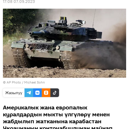
17:08 07.09.2023
©
AP Photo
/ Michael Sohn
Жазылуу
Америкалык жана европалык
куралдардын мыкты үлгүлөрү менен
жабдылып жатканына карабастан
Украинанын контрчабуулунан майнап