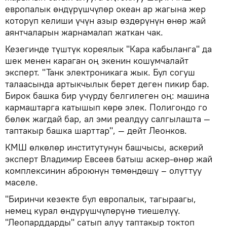
европалык өндүрүшчүлөр океан ар жагына жер
которуп келиши үчүн азыр өздөрүнүн өнөр жай
аянтчаларын жарнамалап жаткан чак.
Кезегинде түштүк кореялык "Кара кабыланга" да
шек менен караган оң экенин кошумчалайт
эксперт. "Танк электроникага жык. Бул согуш
талаасында артыкчылык берет деген пикир бар.
Бирок башка бир учурду белгилеген оң: машина
кармаштарга катышып көрө элек. Полигондо го
бөлөк жагдай бар, ал эми реалдуу салгылашта —
таптакыр башка шарттар", — дейт Леонков.
КМШ өлкөлөр институтунун башчысы, аскерий
эксперт Владимир Евсеев батыш аскер-өнөр жай
комплексинин аброюнун төмөндөшү – олуттуу
маселе.
"Биринчи кезекте бул европалык, тагыраагы,
немец курал өндүрүшчүлөрүнө тиешелүү.
"Леопарддарды" сатып алуу таптакыр токтоп