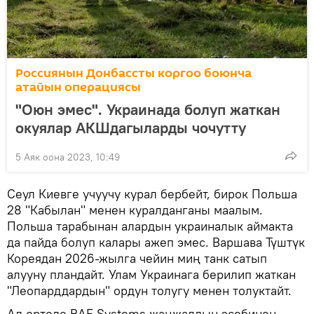
Россиянын Донбассты коргоо боюнча
атайын операциясы
"Оюн эмес". Украинада болуп жаткан
окуялар АКШдагыларды чочутту
5 Аяк оона 2023, 10:49
Сеул Киевге учуучу курал бербейт, бирок Польша
28 "Кабылан" менен куралданганы маалым.
Польша тарабынан алардын украиналык аймакта
да пайда болуп калары ажеп эмес. Варшава Түштүк
Кореядан 2026-жылга чейин миң танк сатып
алууну пландайт. Улам Украинага берилип жаткан
"Леопарддардын" ордун толугу менен толуктайт.
Ал ортодо BAE Systems жаңжалдын эсебинен