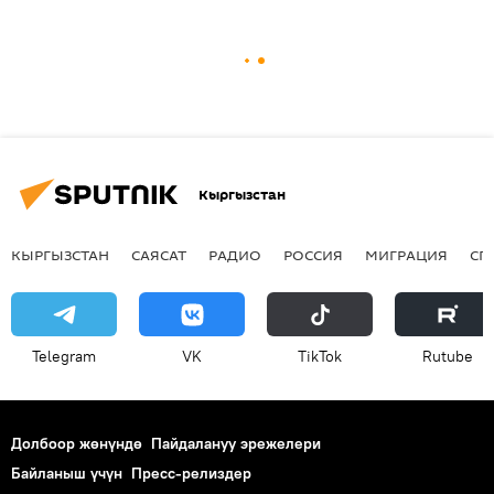
Кыргызстан
КЫРГЫЗСТАН
САЯСАТ
РАДИО
РОССИЯ
МИГРАЦИЯ
СП
Telegram
VK
ТikТоk
Rutube
Долбоор жөнүндө
Пайдалануу эрежелери
Байланыш үчүн
Пресс-релиздер