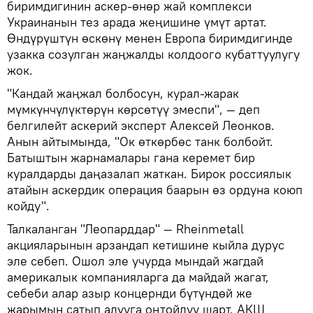
биримдигинин аскер-өнөр жай комплекси
Украинанын тез арада жеңишине үмүт артат.
Өндүрүштүн өскөнү менен Европа биримдигинде
узакка созулган жаңжалды колдоого кубаттуулугу
жок.
"Кандай жаңжал болбосун, курал-жарак
мүмкүнчүлүктөрүн көрсөтүү эмеспи", — деп
белгилейт аскерий эксперт Алексей Леонков.
Анын айтымында, "Ок өткөрбөс танк болбойт.
Батыштын жарнамалары гана керемет бир
куралдарды даңазалап жаткан. Бирок россиялык
атайын аскердик операция баарын өз ордуна коюп
койду".
Талкаланган "Леопарддар" — Rheinmetall
акцияларынын арзандап кетишине кыйла дурус
эле себеп. Ошол эле учурда мындай жагдай
америкалык компанияларга да майдай жагат,
себеби алар азыр концернди бүтүндөй же
жарымын сатып алууга оңтойлуу шарт. АКШ