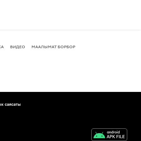
КА
ВИДЕО
МААЛЫМАТ БОРБОР
ык саясаты