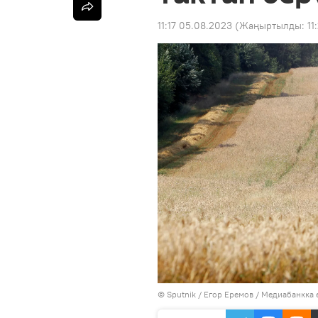
11:17 05.08.2023
(Жаңыртылды:
11
©
Sputnik
/ Егор Еремов
/
Медиабанкка 