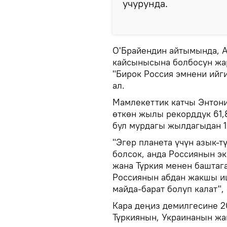
учурунда.
О'Брайендин айтымында, А
кайсынысына болбосун жар
"Бирок Россия эмнени ийги
ал.
Мамлекеттик катчы Энтони
өткөн жылы рекорддук 61,
бул мурдагы жылдагыдан 1
"Эгер планета үчүн азык-т
болсок, анда Россиянын э
жана Түркия менен баштага
Россиянын абдан жакшы иш
майда-барат болуп калат",
Кара деңиз демилгесине 
Түркиянын, Украинанын жа