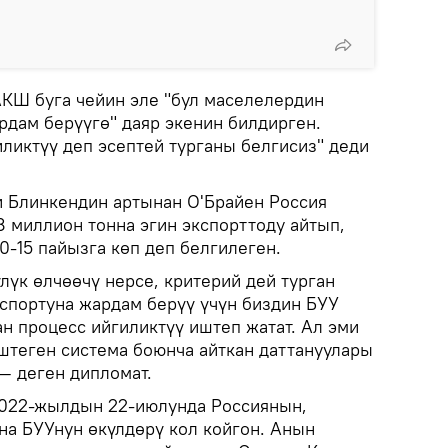
КШ буга чейин эле "бул маселелердин
дам берүүгө" даяр экенин билдирген.
ликтүү деп эсептей турганы белгисиз" деди
 Блинкендин артынан О'Брайен Россия
8 миллион тонна эгин экспорттоду айтып,
0-15 пайызга көп деп белгилеген.
үлүк өлчөөчү нерсе, критерий дей турган
кспортуна жардам берүү үчүн биздин БУУ
н процесс ийгиликтүү иштеп жатат. Ал эми
теген система боюнча айткан даттануулары
 — деген дипломат.
2022-жылдын 22-июлунда Россиянын,
на БУУнун өкүлдөрү кол койгон. Анын