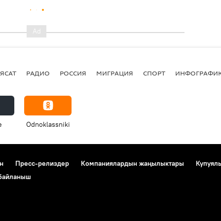
ЯСАТ
РАДИО
РОССИЯ
МИГРАЦИЯ
СПОРТ
ИНФОГРАФИ
e
Odnoklassniki
н
Пресс-релиздер
Компаниялардын жаңылыктары
Купуял
 байланыш