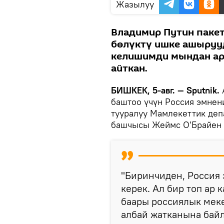
Жазылуу
Владимир Путин паке
бөлүктү ишке ашыруу
келишимди мындан ар
айткан.
БИШКЕК, 5-авг. — Sputnik.
баштоо үчүн Россия эмнен
тууралуу Мамлекеттик деп
башчысы Жеймс О'Брайен
"Биринчиден, Россия
керек. Ал бир топ ар 
баары россиялык мек
албай жатканына байл