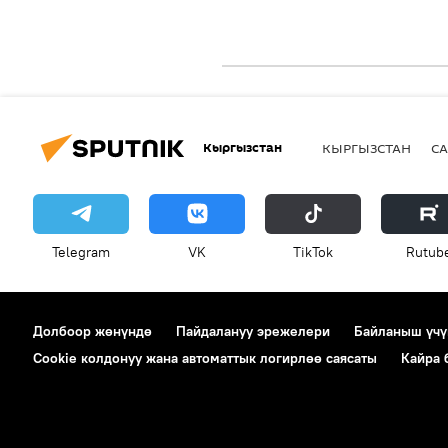
Кыргызстан
КЫРГЫЗСТАН
СА
Telegram
VK
ТikТоk
Rutub
Долбоор жөнүндө
Пайдалануу эрежелери
Байланыш үчү
Cookie колдонуу жана автоматтык логирлөө саясаты
Кайра