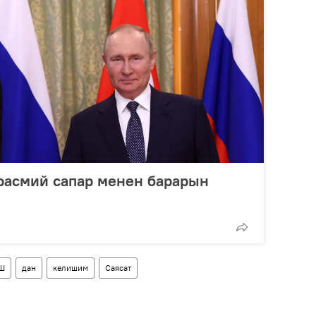
расмий сапар менен барарын
Ш
дан
келишим
Саясат