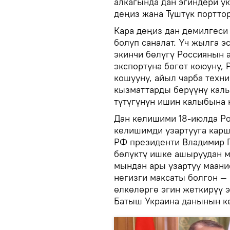
алкагында дан эгиндери ук
деңиз жана Түштүк портто
Кара деңиз дан демилгеси
болуп саналат. Үч жылга 
экинчи бөлүгү Россиянын 
экспортуна бөгөт коюуну,
кошууну, айыл чарба техн
кызматтарды берүүнү калы
түтүгүнүн ишин калыбына к
Дан келишими 18-июлда Ро
келишимди узартууга карш
РФ президенти Владимир 
бөлүктү ишке ашыруудан 
мындан ары узартуу маани
негизги максаты болгон —
өлкөлөргө эгин жеткирүү э
Батыш Украина данынын кө