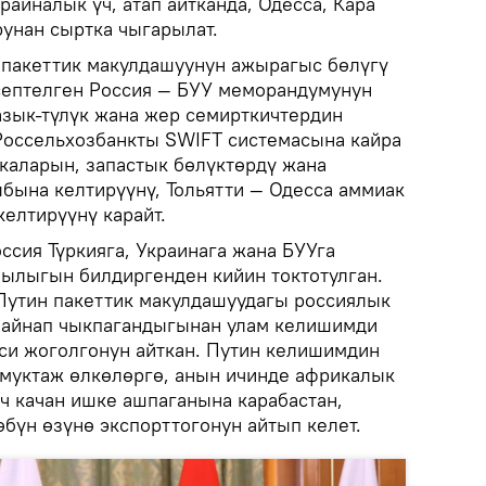
раиналык үч, атап айтканда, Одесса, Кара
рунан сыртка чыгарылат.
 пакеттик макулдашуунун ажырагыс бөлүгү
эсептелген Россия — БУУ меморандумунун
азык-түлүк жана жер семирткичтердин
 Россельхозбанкты SWIFT системасына кайра
икаларын, запастык бөлүктөрдү жана
бына келтирүүнү, Тольятти — Одесса аммиак
елтирүүнү карайт.
ссия Түркияга, Украинага жана БУУга
ылыгын билдиргенден кийин токтотулган.
Путин пакеттик макулдашуудагы россиялык
майнап чыкпагандыгынан улам келишимди
си жоголгонун айткан. Путин келишимдин
 муктаж өлкөлөргө, анын ичинде африкалык
ч качан ишке ашпаганына карабастан,
бүн өзүнө экспорттогонун айтып келет.