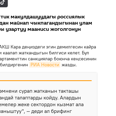
ттик макулдашуудагы россиялык
дан майнап чыкпагандыгынан улам
ы узартуу мааниси жоголгонун
АКШ Кара деңиздеги эгин демилгесин кайра
и каалап жаткандыгын билгиси келет. Бул
артаменттин санкциялар боюнча кеңсесинин
 билдиргенин
РИА Новости
жазды.
 эмнени сурап жатканын такташы
кандай талаптарды койду. Алардын
емелер жеке сектордон кызмат ала
аныштуу", — деди ал брифинг