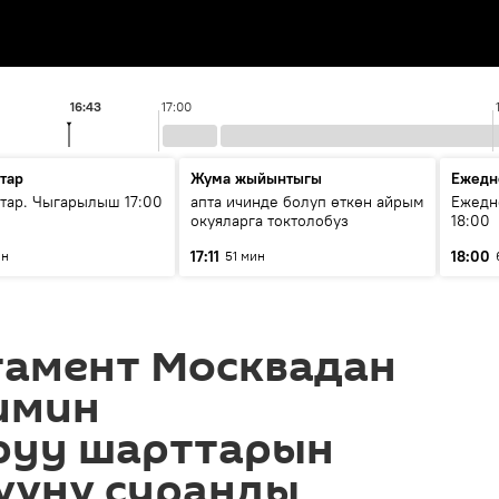
16:43
17:00
тар
Жума жыйынтыгы
Ежедн
ар. Чыгарылыш 17:00
апта ичинде болуп өткөн айрым
Ежедн
окуяларга токтолобуз
18:00
17:11
18:00
ин
51 мин
амент Москвадан
имин
уу шарттарын
үүнү суранды