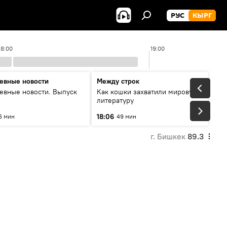
РУС
КЫРГ
18:00
19:00
евные новости
Между строк
евные новости. Выпуск
Как кошки захватили мировую
литературу
18:06
6 мин
49 мин
г. Бишкек
89.3