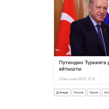
Путиндин Түркияга 
айтышты
2 Баш оона 2023, 21:31
Дүйнөдө
Россия
Түркия
АК