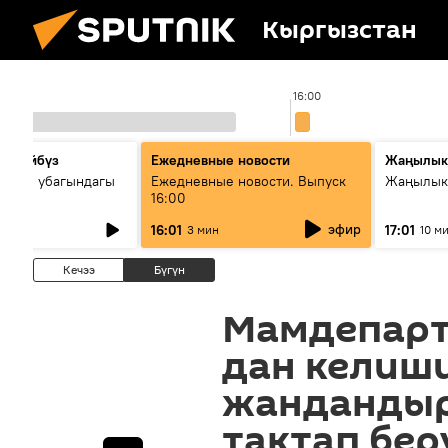
Кыргызстан
5:00
16:00
сүйлөйбүз
Ежедневные новости
Жаңылык
 — өз убагындагы
Ежедневные новости. Выпуск
Жаңылыкт
16:00
рологиялык кызмат
эфир
16:01
17:01
3 мин
10 м
ндөтүлүүдө
Кечээ
Бүгүн
Мамдепарт
дан келиш
жандандыр
тактап бер