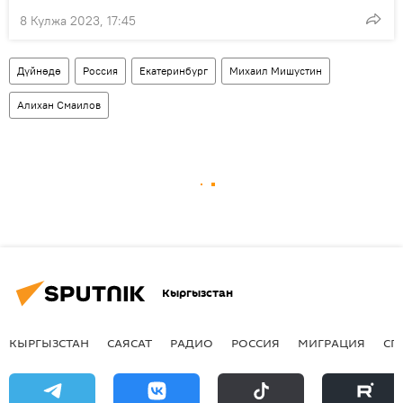
8 Кулжа 2023, 17:45
Дүйнөдө
Россия
Екатеринбург
Михаил Мишустин
Алихан Смаилов
Кыргызстан
КЫРГЫЗСТАН
САЯСАТ
РАДИО
РОССИЯ
МИГРАЦИЯ
СП