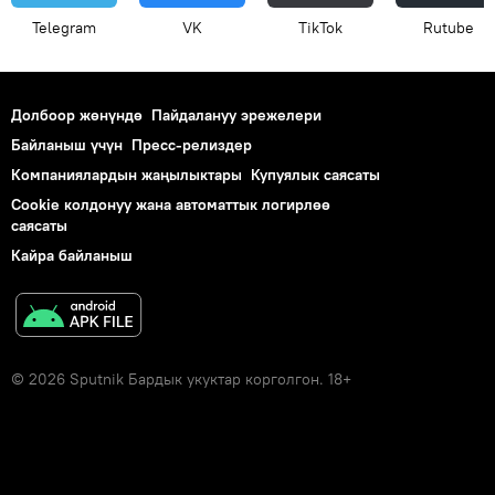
Telegram
VK
ТikТоk
Rutube
Долбоор жөнүндө
Пайдалануу эрежелери
Байланыш үчүн
Пресс-релиздер
Компаниялардын жаңылыктары
Купуялык саясаты
Cookie колдонуу жана автоматтык логирлөө
саясаты
Кайра байланыш
© 2026 Sputnik Бардык укуктар корголгон. 18+