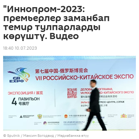
"Иннопром-2023:
премьерлер заманбап
темир тулпарларды
көрүштү. Видео
18:40 10.07.2023
©
Sputnik
/ Максим Богодвид
/
Медиабанкка өтүү