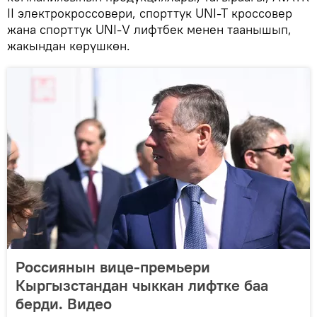
II электрокроссовери, спорттук UNI-T кроссовер
жана спорттук UNI-V лифтбек менен таанышып,
жакындан көрүшкөн.
Россиянын вице-премьери
Кыргызстандан чыккан лифтке баа
берди. Видео