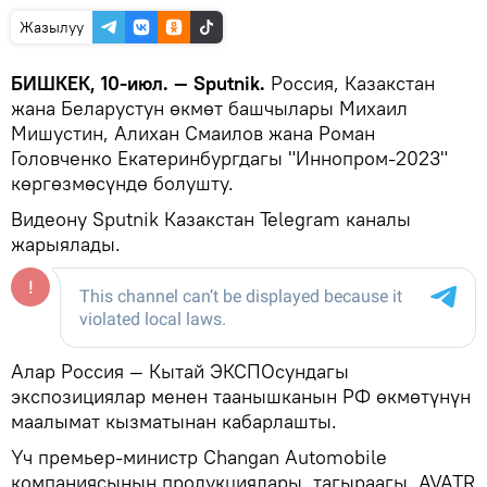
Жазылуу
БИШКЕК, 10-июл. — Sputnik.
Россия, Казакстан
жана Беларустун өкмөт башчылары Михаил
Мишустин, Алихан Смаилов жана Роман
Головченко Екатеринбургдагы "Иннопром-2023"
көргөзмөсүндө болушту.
Видеону Sputnik Казакстан Telegram каналы
жарыялады.
Алар Россия — Кытай ЭКСПОсундагы
экспозициялар менен таанышканын РФ өкмөтүнүн
маалымат кызматынан кабарлашты.
Үч премьер-министр Changan Automobile
компаниясынын продукциялары, тагыраагы, AVATR