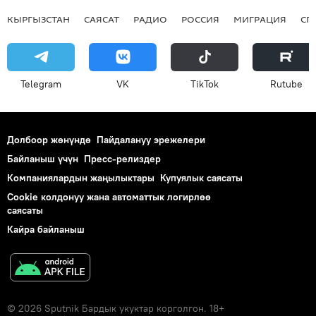
КЫРГЫЗСТАН
САЯСАТ
РАДИО
РОССИЯ
МИГРАЦИЯ
СП
Telegram
VK
ТikТоk
Rutube
Долбоор жөнүндө
Пайдалануу эрежелери
Байланыш үчүн
Пресс-релиздер
Компаниялардын жаңылыктары
Купуялык саясаты
Cookie колдонуу жана автоматтык логирлөө
саясаты
Кайра байланыш
© 2026 Sputnik Бардык укуктар корголгон. 18+