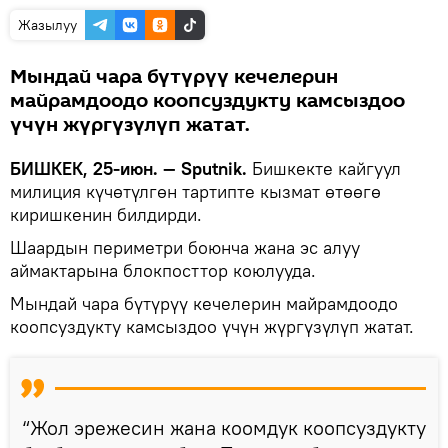
Жазылуу
Мындай чара бүтүрүү кечелерин
майрамдоодо коопсуздукту камсыздоо
үчүн жүргүзүлүп жатат.
БИШКЕК, 25-июн. — Sputnik.
Бишкекте кайгуул
милиция күчөтүлгөн тартипте кызмат өтөөгө
киришкенин билдирди.
Шаардын периметри боюнча жана эс алуу
аймактарына блокпосттор коюлууда.
Мындай чара бүтүрүү кечелерин майрамдоодо
коопсуздукту камсыздоо үчүн жүргүзүлүп жатат.
“Жол эрежесин жана коомдук коопсуздукту