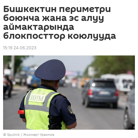
Бишкектин периметри
боюнча жана эс алуу
аймактарында
блокпосттор коюлууда
15:19 24.06.2023
©
Sputnik / Жоомарт Ураимов