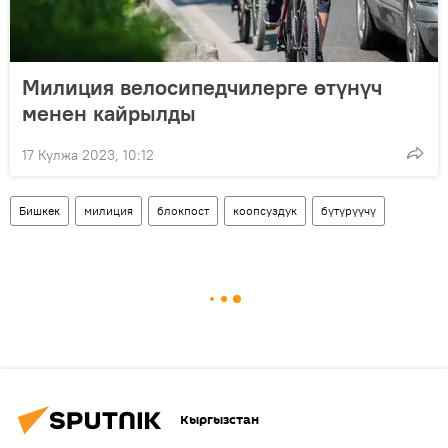
Милиция велосипедчилерге өтүнүч
менен кайрылды
17 Кулжа 2023, 10:12
Бишкек
милиция
блокпост
коопсуздук
бүтүрүүчү
Кыргызстан