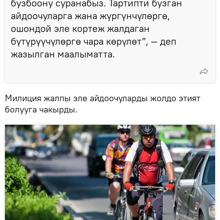
бузбоону суранабыз. Тартипти бузган
айдоочуларга жана жүргүнчүлөргө,
ошондой эле кортеж жалдаган
бүтүрүүчүлөргө чара көрүлөт”, — деп
жазылган маалыматта.
Милиция жалпы эле айдоочуларды жолдо этият
болууга чакырды.