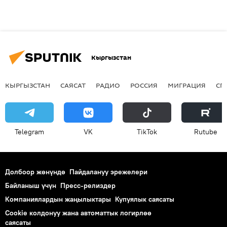
Кыргызстан
КЫРГЫЗСТАН
САЯСАТ
РАДИО
РОССИЯ
МИГРАЦИЯ
СП
Telegram
VK
ТikТоk
Rutube
Долбоор жөнүндө
Пайдалануу эрежелери
Байланыш үчүн
Пресс-релиздер
Компаниялардын жаңылыктары
Купуялык саясаты
Cookie колдонуу жана автоматтык логирлөө
саясаты