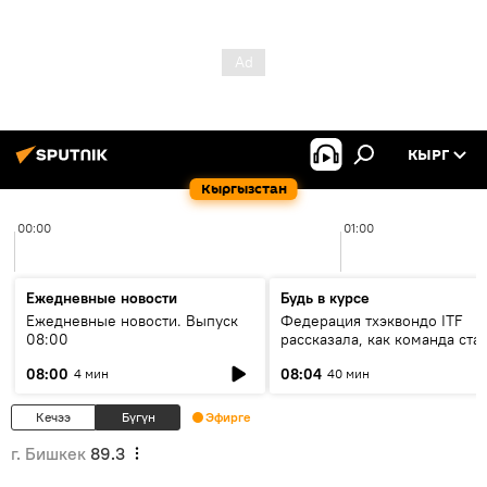
КЫРГ
Кыргызстан
00:00
01:00
Ежедневные новости
Будь в курсе
Ежедневные новости. Выпуск
Федерация тхэквондо ITF
08:00
рассказала, как команда ста
жертвой мошенников
08:00
08:04
4 мин
40 мин
Кечээ
Бүгүн
Эфирге
г. Бишкек
89.3