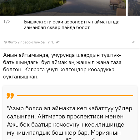
1
/2
Бишкектеги эски аэропорттун аймагында
заманбап сквер пайда болот
© Фото / пресс-служба ГУ "БГА"
Анын айтымында, учурунда шаардын түштүк-
батышындагы бул аймак эң жашыл жана таза
болгон. Калаага учуп келгендер кооздукка
суктанышкан.
"Азыр болсо ал аймакта көп кабаттуу үйлөр
салынган. Айтматов проспектиси менен
Ажыбек баатыр көчөсүнүн кесилишинде
муниципалдык бош жер бар. Мэриянын