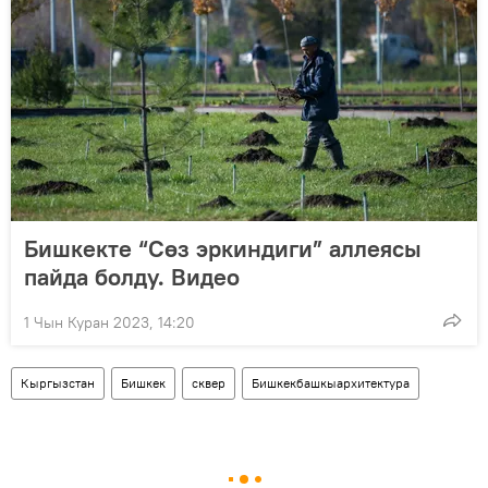
Бишкекте “Сөз эркиндиги” аллеясы
пайда болду. Видео
1 Чын Куран 2023, 14:20
Кыргызстан
Бишкек
сквер
Бишкекбашкыархитектура