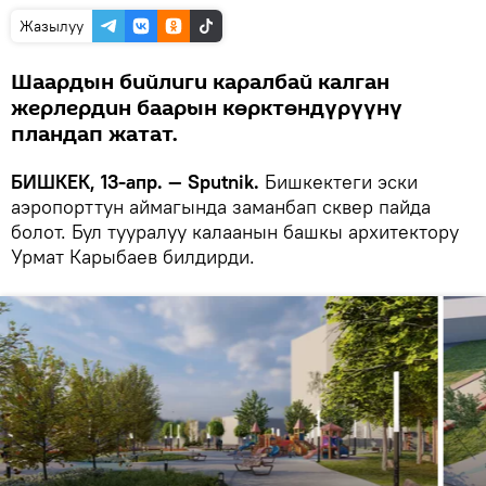
Жазылуу
Шаардын бийлиги каралбай калган
жерлердин баарын көрктөндүрүүнү
пландап жатат.
БИШКЕК, 13-апр. — Sputnik.
Бишкектеги эски
аэропорттун аймагында заманбап сквер пайда
болот. Бул тууралуу калаанын башкы архитектору
Урмат Карыбаев билдирди.