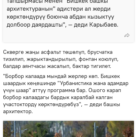
тапшырмасы менен "Бишкек башкы
архитектуранын" адистери ал жерди
көрктөндүрүү боюнча абдан кызыктуу
долбоор даярдашты", — деди Карыбаев.
Скверге жаңы асфальт төшөлүп, брусчатка
тизилип, жарыктандырылып, фонтан коюлуп,
балдар аянтчасы жасалып, бактар тигилет.
"Борбор калаада мындай жерлер көп. Бишкек
шаардык кеңешинде "Урбанистика жана адамдар
үчүн шаар" аттуу программа бар. Ошого карап
борбор калаадагы бардык каралбай калган
участокторду көрктөндүрөбүз", — деди башкы
архитектор.