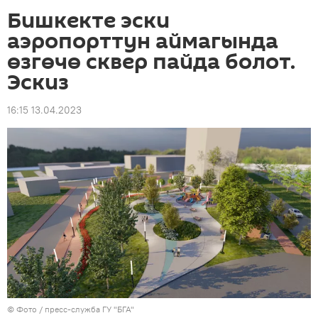
Бишкекте эски
аэропорттун аймагында
өзгөчө сквер пайда болот.
Эскиз
16:15 13.04.2023
© Фото / пресс-служба ГУ "БГА"