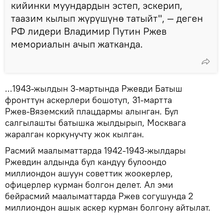
кийинки муундардын эстеп, эскерип,
таазим кылып жүрүшүнө татыйт", — деген
РФ лидери Владимир Путин Ржев
мемориалын ачып жатканда.
...1943-жылдын 3-мартында Ржевди Батыш
фронттун аскерлери бошотуп, 31-мартта
Ржев‑Вяземский плацдармы алынган. Бул
салгылашты батышка жылдырып, Москвага
жаралган коркунучту жок кылган.
Расмий маалыматтарда 1942‑1943-жылдары
Ржевдин алдында бул кандуу булоондо
миллиондон ашуун советтик жоокерлер,
офицерлер курман болгон делет. Ал эми
бейрасмий маалыматтарда Ржев согушунда 2
миллиондон ашык аскер курман болгону айтылат.