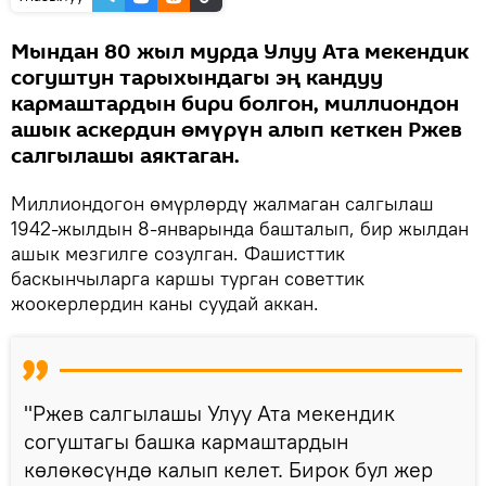
Мындан 80 жыл мурда Улуу Ата мекендик
согуштун тарыхындагы эң кандуу
кармаштардын бири болгон, миллиондон
ашык аскердин өмүрүн алып кеткен Ржев
салгылашы аяктаган.
Миллиондогон өмүрлөрдү жалмаган салгылаш
1942-жылдын 8-январында башталып, бир жылдан
ашык мезгилге созулган. Фашисттик
баскынчыларга каршы турган советтик
жоокерлердин каны суудай аккан.
"Ржев салгылашы Улуу Ата мекендик
согуштагы башка кармаштардын
көлөкөсүндө калып келет. Бирок бул жер