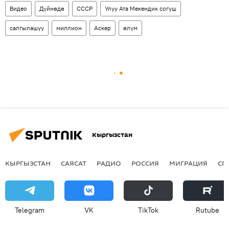
Видео
Дүйнөдө
СССР
Улуу Ата Мекендик согуш
салгылашуу
миллион
Аскер
өлүм
Кыргызстан
КЫРГЫЗСТАН
САЯСАТ
РАДИО
РОССИЯ
МИГРАЦИЯ
СП
Telegram
VK
ТikТоk
Rutube