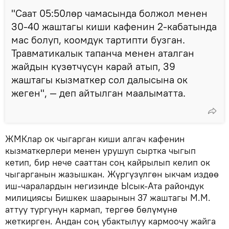
"Саат 05:50лөр чамасында болжол менен
30-40 жаштагы киши кафенин 2-кабатында
мас болуп, коомдук тартипти бузган.
Травматикалык тапанча менен аталган
жайдын күзөтчүсүн карай атып, 39
жаштагы кызматкер сол далысына ок
жеген", — деп айтылган маалыматта.
ЖМКлар ок чыгарган киши алгач кафенин
кызматкерлери менен урушуп сыртка чыгып
кетип, бир нече сааттан соң кайрылып келип ок
чыгарганын жазышкан. Жүргүзүлгөн ыкчам издөө
иш-чаралардын негизинде Ысык-Ата райондук
милициясы Бишкек шаарынын 37 жаштагы М.М.
аттуу тургунун кармап, тергөө бөлүмүнө
жеткирген. Андан соң убактылуу кармоочу жайга