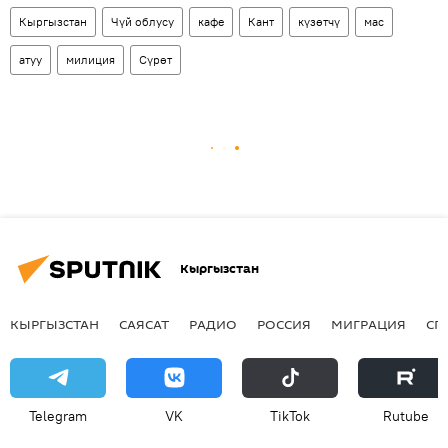
Кыргызстан
Чүй облусу
кафе
Кант
күзөтчү
мас
атуу
милиция
Сүрөт
Кыргызстан
КЫРГЫЗСТАН
САЯСАТ
РАДИО
РОССИЯ
МИГРАЦИЯ
СП
Telegram
VK
ТikТоk
Rutube