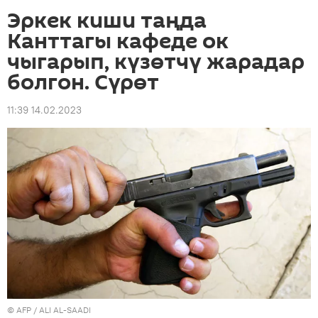
Эркек киши таңда
Канттагы кафеде ок
чыгарып, күзөтчү жарадар
болгон. Сүрөт
11:39 14.02.2023
©
AFP
/ ALI AL-SAADI