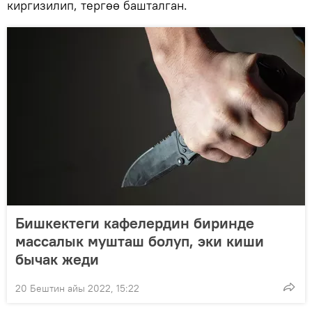
киргизилип, тергөө башталган.
Бишкектеги кафелердин биринде
массалык мушташ болуп, эки киши
бычак жеди
20 Бештин айы 2022, 15:22