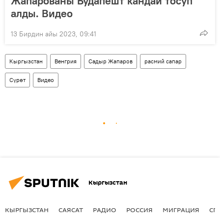
Жапарованы Будапешт кандай тосуп
алды. Видео
13 Бирдин айы 2023, 09:41
Кыргызстан
Венгрия
Садыр Жапаров
расмий сапар
Сүрөт
Видео
Кыргызстан
КЫРГЫЗСТАН
САЯСАТ
РАДИО
РОССИЯ
МИГРАЦИЯ
СП