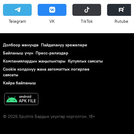
Telegram
VK
ТikТоk
Rutube
Долбоор жөнүндө
Пайдалануу эрежелери
Байланыш үчүн
Пресс-релиздер
Компаниялардын жаңылыктары
Купуялык саясаты
Cookie колдонуу жана автоматтык логирлөө
саясаты
Кайра байланыш
© 2026 Sputnik Бардык укуктар корголгон. 18+