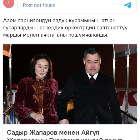
Азем гарнизондун өздүк курамынын, атчан
гусарлардын, аскердик оркестрдин салтанаттуу
маршы менен аяктаганы кошумчаланды.
Садыр Жапаров менен Айгүл