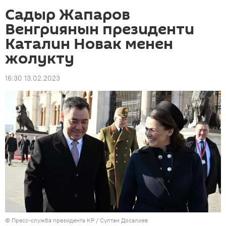
Садыр Жапаров
Венгриянын президенти
Каталин Новак менен
жолукту
16:30 13.02.2023
©
Пресс-служба президента КР / Султан Досалиев