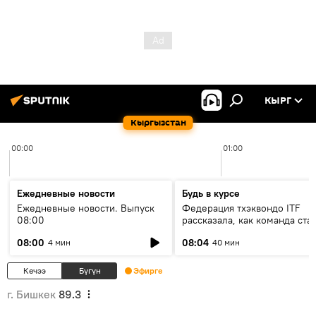
КЫРГ
Кыргызстан
00:00
01:00
Ежедневные новости
Будь в курсе
Ежедневные новости. Выпуск
Федерация тхэквондо ITF
08:00
рассказала, как команда ста
жертвой мошенников
08:00
08:04
4 мин
40 мин
Кечээ
Бүгүн
Эфирге
г. Бишкек
89.3