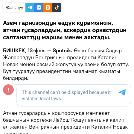
Жазылуу
Азем гарнизондун өздүк курамынын,
атчан гусарлардын, аскердик оркестрдин
салтанаттуу маршы менен аяктады.
БИШКЕК, 13-фев. — Sputnik.
Өлкө башчы Садыр
Жапаровдун Венгриянын президенти Каталин
Новак менен расмий жолугушуу аземи болуп өттү.
Бул тууралуу президенттин маалымат кызматы
билдирди.
Атчан гусарлардын коштоосунда мамлекет
башчынын кортежи Лайош Кошут аянтына келип,
ал жактан Венгриянын президенти Каталин Новак
тосуп алды.