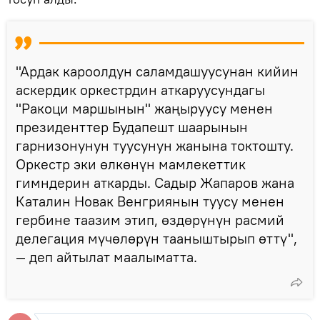
"Ардак кароолдун саламдашуусунан кийин
аскердик оркестрдин аткаруусундагы
"Ракоци маршынын" жаңыруусу менен
президенттер Будапешт шаарынын
гарнизонунун туусунун жанына токтошту.
Оркестр эки өлкөнүн мамлекеттик
гимндерин аткарды. Садыр Жапаров жана
Каталин Новак Венгриянын туусу менен
гербине таазим этип, өздөрүнүн расмий
делегация мүчөлөрүн тааныштырып өттү",
— деп айтылат маалыматта.