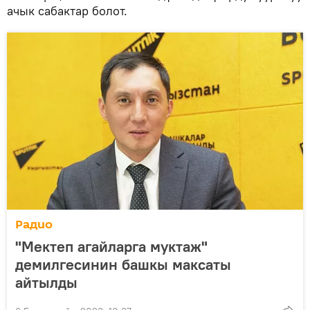
ачык сабактар болот.
Радио
"Мектеп агайларга муктаж"
демилгесинин башкы максаты
айтылды