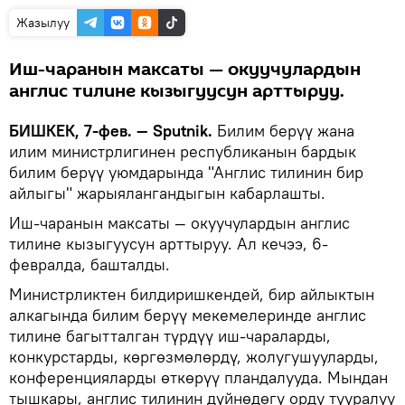
Жазылуу
Иш-чаранын максаты — окуучулардын
англис тилине кызыгуусун арттыруу.
БИШКЕК, 7-фев. — Sputnik.
Билим берүү жана
илим министрлигинен республиканын бардык
билим берүү уюмдарында "Англис тилинин бир
айлыгы" жарыялангандыгын кабарлашты.
Иш-чаранын максаты — окуучулардын англис
тилине кызыгуусун арттыруу. Ал кечээ, 6-
февралда, башталды.
Министрликтен билдиришкендей, бир айлыктын
алкагында билим берүү мекемелеринде англис
тилине багытталган түрдүү иш-чараларды,
конкурстарды, көргөзмөлөрдү, жолугушууларды,
конференцияларды өткөрүү пландалууда. Мындан
тышкары, англис тилинин дүйнөдөгү орду тууралуу