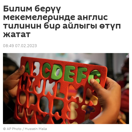
Билим берүү
мекемелеринде англис
тилинин бир айлыгы өтүп
жатат
08:49 07.02.2023
©
AP Photo
/ Hussein Malla