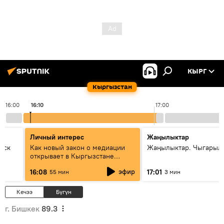
КЫРГ
Кыргызстан
16:00
16:10
17:00
Личный интерес
Жаңылыктар
уск
Как новый закон о медиации
Жаңылыктар. Чыгарыл
открывает в Кыргызстане
культуру диалога
эфир
16:08
17:01
55 мин
3 мин
Кечээ
Бүгүн
г. Бишкек
89.3