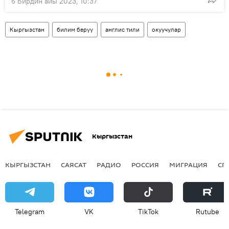
6 Бирдин айы 2023, 10:37
Кыргызстан
билим берүү
англис тили
окуучулар
Кыргызстан
КЫРГЫЗСТАН
САЯСАТ
РАДИО
РОССИЯ
МИГРАЦИЯ
СП
Telegram
VK
ТikТоk
Rutube