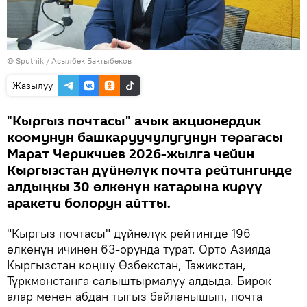
©
Sputnik
/ Асылбек Бактыбеков
Жазылуу
"Кыргыз почтасы" ачык акционердик
коомунун башкаруучулугунун төрагасы
Марат Черикчиев 2026-жылга чейин
Кыргызстан дүйнөлүк почта рейтингинде
алдыңкы 30 өлкөнүн катарына кирүү
аракети болорун айтты.
"Кыргыз почтасы" дүйнөлүк рейтингде 196
өлкөнүн ичинен 63-орунда турат. Орто Азияда
Кыргызстан коңшу Өзбекстан, Тажикстан,
Түркмөнстанга салыштырмалуу алдыда. Бирок
алар менен абдан тыгыз байланышып, почта