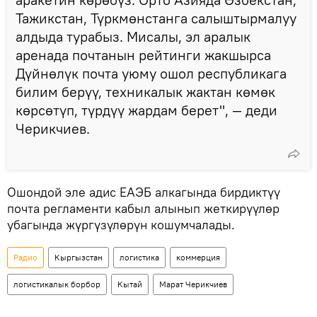
Тажикстан, Түркмөнстанга салыштырмалуу
алдыда турабыз. Мисалы, эл аралык
аренада почтанын рейтинги жакшырса
Дүйнөлүк почта уюму ошол республикага
билим берүү, техникалык жактан көмөк
көрсөтүп, түрдүү жардам берет", — деди
Черикчиев.
Ошондой эле адис ЕАЭБ алкагында бирдиктүү
почта регламенти кабыл алынып жеткирүүлөр
убагында жүргүзүлөрүн кошумчалады.
Радио
Кыргызстан
логистика
коммерция
логистикалык борбор
Кытай
Марат Черикчиев