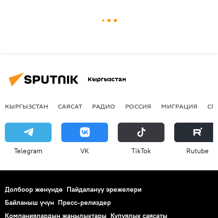
Кыргызстан
КЫРГЫЗСТАН
САЯСАТ
РАДИО
РОССИЯ
МИГРАЦИЯ
СП
Telegram
VK
ТikТоk
Rutube
Долбоор жөнүндө
Пайдалануу эрежелери
Байланыш үчүн
Пресс-релиздер
Компаниялардын жаңылыктары
Купуялык саясаты