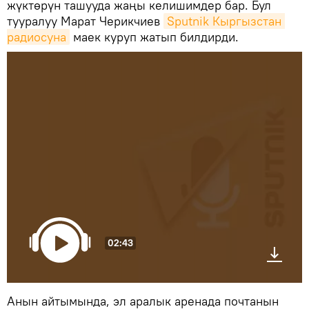
жүктөрүн ташууда жаңы келишимдер бар. Бул
тууралуу Марат Черикчиев
Sputnik Кыргызстан 
радиосуна
маек куруп жатып билдирди.
02:43
Анын айтымында, эл аралык аренада почтанын