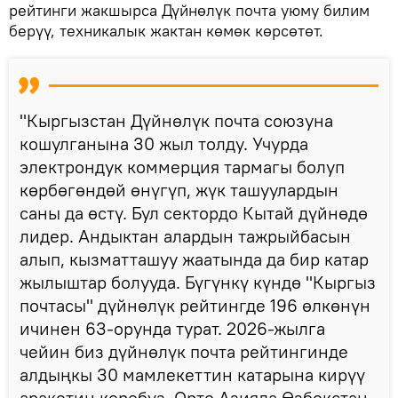
рейтинги жакшырса Дүйнөлүк почта уюму билим
берүү, техникалык жактан көмөк көрсөтөт.
"Кыргызстан Дүйнөлүк почта союзуна
кошулганына 30 жыл толду. Учурда
электрондук коммерция тармагы болуп
көрбөгөндөй өнүгүп, жүк ташуулардын
саны да өстү. Бул сектордо Кытай дүйнөдө
лидер. Андыктан алардын тажрыйбасын
алып, кызматташуу жаатында да бир катар
жылыштар болууда. Бүгүнкү күндө "Кыргыз
почтасы" дүйнөлүк рейтингде 196 өлкөнүн
ичинен 63-орунда турат. 2026-жылга
чейин биз дүйнөлүк почта рейтингинде
алдыңкы 30 мамлекеттин катарына кирүү
аракетин көрөбүз. Орто Азияда Өзбекстан,