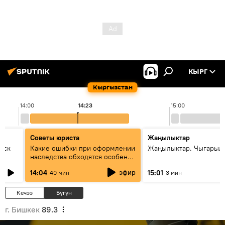
КЫРГ
Кыргызстан
14:00
14:23
15:00
Советы юриста
Жаңылыктар
уск
Какие ошибки при оформлении
Жаңылыктар. Чыгарыл
наследства обходятся особенно
дорого - советы юриста
эфир
14:04
15:01
40 мин
3 мин
Кечээ
Бүгүн
г. Бишкек
89.3