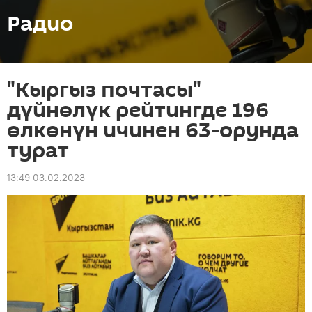
Радио
"Кыргыз почтасы"
дүйнөлүк рейтингде 196
өлкөнүн ичинен 63-орунда
турат
13:49 03.02.2023