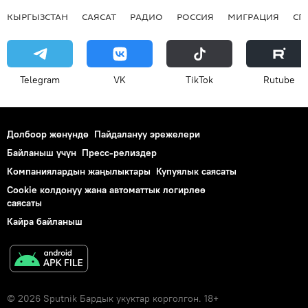
КЫРГЫЗСТАН
САЯСАТ
РАДИО
РОССИЯ
МИГРАЦИЯ
СП
Telegram
VK
ТikТоk
Rutube
Долбоор жөнүндө
Пайдалануу эрежелери
Байланыш үчүн
Пресс-релиздер
Компаниялардын жаңылыктары
Купуялык саясаты
Cookie колдонуу жана автоматтык логирлөө
саясаты
Кайра байланыш
© 2026 Sputnik Бардык укуктар корголгон. 18+