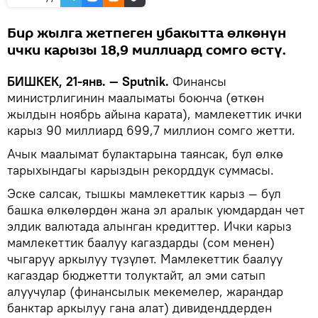
Бир жылга жетпеген убакытта өлкөнүн
ички карызы 18,9 миллиард сомго өстү.
БИШКЕК, 21-янв. — Sputnik.
Финансы
министрлигинин маалыматы боюнча (өткөн
жылдын ноябрь айына карата), мамлекеттик ички
карыз 90 миллиард 699,7 миллион сомго жетти.
Ачык маалымат булактарына таянсак, бул өлкө
тарыхындагы карыздын рекорддук суммасы.
Эске салсак, тышкы мамлекеттик карыз — бул
башка өлкөлөрдөн жана эл аралык уюмдардан чет
элдик валютада алынган кредиттер. Ички карыз
мамлекеттик баалуу кагаздарды (сом менен)
чыгаруу аркылуу түзүлөт. Мамлекеттик баалуу
кагаздар бюджетти толуктайт, ал эми сатып
алуучулар (финансылык мекемелер, жарандар
банктар аркылуу гана алат) дивиденддерден