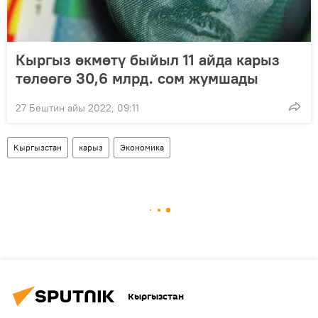
Кыргыз өкмөтү быйыл 11 айда карыз
төлөөгө 30,6 млрд. сом жумшады
27 Бештин айы 2022, 09:11
Кыргызстан
карыз
Экономика
Кыргызстан