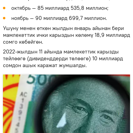
октябрь — 85 миллиард 535,8 миллион;
ноябрь — 90 миллиард 699,7 миллион.
Ушуну менен өткөн жылдын январь айынан бери
мамлекеттик ички карыздын көлөмү 18,9 миллиард
сомго көбөйгөн.
2022-жылдын 11 айында мамлекеттик карызды
тейлөөгө (дивиденддерди төлөөгө) 10 миллиард
сомдон ашык каражат жумшалды.