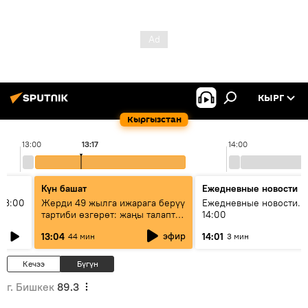
КЫРГ
Кыргызстан
13:00
13:17
14:00
Күн башат
Ежедневные новости
13:00
Жерди 49 жылга ижарага берүү
Ежедневные новости. 
тартиби өзгөрөт: жаңы талаптар
14:00
эмнени көздөйт?
эфир
13:04
14:01
44 мин
3 мин
Кечээ
Бүгүн
г. Бишкек
89.3