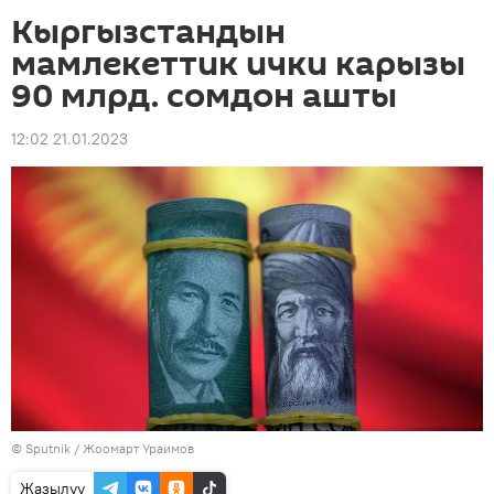
Кыргызстандын
мамлекеттик ички карызы
90 млрд. сомдон ашты
12:02 21.01.2023
©
Sputnik / Жоомарт Ураимов
Жазылуу