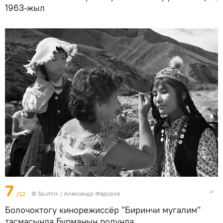
1963-жыл
7
/12
©
Sputnik / Александр Федоров
Болочоктогу кинорежиссёр "Биринчи мугалим"
тасмасында Бурманын ролунда