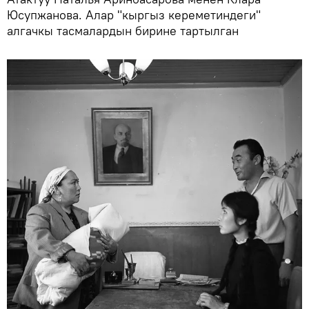
Юсупжанова. Алар "кыргыз кереметиндеги"
алгачкы тасмалардын бирине тартылган