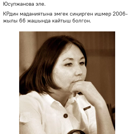
Юсупжанова эле.
КРдин маданиятына эмгек сиңирген ишмер 2006-
жылы 66 жашында кайтыш болгон.