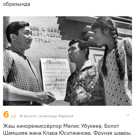
образында
6
/12
©
Sputnik / Александр Федоров
Жаш кинорежиссёрлор Мелис Убукеев, Болот
Шамшиев жана Клара Юсупжанова. Фрунзе шаары,