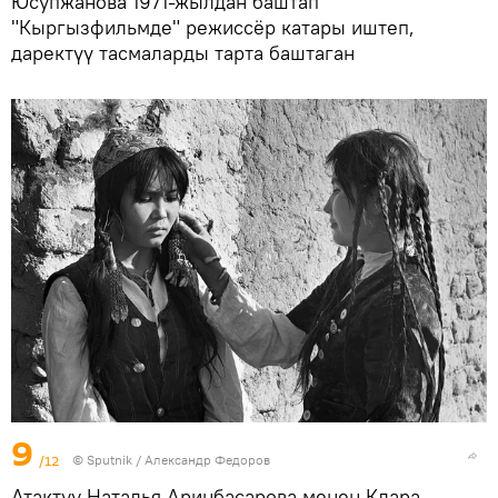
Юсупжанова 1971-жылдан баштап
"Кыргызфильмде" режиссёр катары иштеп,
даректүү тасмаларды тарта баштаган
9
/12
©
Sputnik / Александр Федоров
Атактуу Наталья Аринбасарова менен Клара