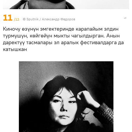
11
/12
©
Sputnik / Александр Федоров
Киночу өзүнүн эмгектеринде карапайым элдин
турмушун, көйгөйүн мыкты чагылдырган. Анын
даректүү тасмалары эл аралык фестивалдарга да
катышкан