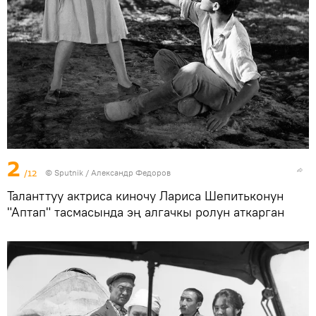
2
/12
©
Sputnik / Александр Федоров
Таланттуу актриса киночу Лариса Шепитьконун
"Аптап" тасмасында эң алгачкы ролун аткарган