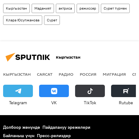
Кыргызстан
Маданият
актриса
режиссер
Сүрөт түрмөк
Клара Юсупжанова
Сүрөт
Кыргызстан
КЫРГЫЗСТАН
САЯСАТ
РАДИО
РОССИЯ
МИГРАЦИЯ
СП
Telegram
VK
ТikТоk
Rutube
Долбоор жөнүндө
Пайдалануу эрежелери
Байланыш үчүн
Пресс-релиздер