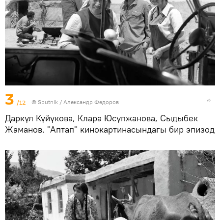
3
/12
©
Sputnik / Александр Федоров
Даркүл Күйүкова, Клара Юсупжанова, Сыдыбек
Жаманов. "Аптап" кинокартинасындагы бир эпизод