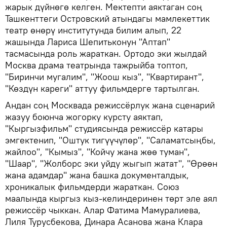
жарык дүйнөгө келген. Мектепти аяктаган соң
Ташкенттеги Островский атындагы мамлекеттик
театр өнөрү институтунда билим алып, 22
жашында Лариса Шепитьконун "Аптап"
тасмасында роль жараткан. Ортодо эки жылдай
Москва драма театрында тажрыйба топтоп,
"Биринчи мугалим", "Жоош кыз", "Квартирант",
"Көздүн кареги" аттуу фильмдерге тартылган.
Андан соң Москвада режиссёрлук жана сценарий
жазуу боюнча жогорку курсту аяктап,
"Кыргызфильм" студиясында режиссёр катары
эмгектенип, "Оштук тигүүчүлөр", "Саламатсыңбы,
жайлоо", "Кымыз", "Койчу жана жөө туман",
"Шаар", "Жолборс эки уйду жыгып жатат", "Өрөөн
жана адамдар" жана башка документалдык,
хроникалык фильмдерди жараткан. Союз
маалында кыргыз кыз-келиндеринен төрт эле аял
режиссёр чыккан. Алар Фатима Мамуралиева,
Лиля Турусбекова, Динара Асанова жана Клара