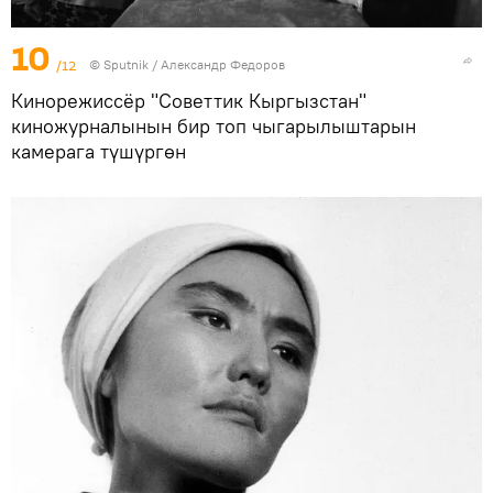
10
/12
©
Sputnik / Александр Федоров
Кинорежиссёр "Советтик Кыргызстан"
киножурналынын бир топ чыгарылыштарын
камерага түшүргөн