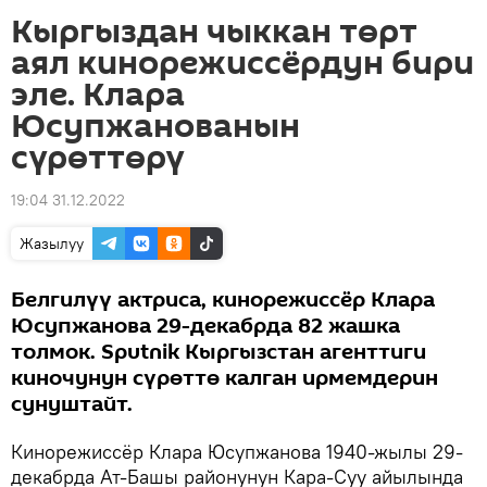
Кыргыздан чыккан төрт
аял кинорежиссёрдун бири
эле. Клара
Юсупжанованын
сүрөттөрү
19:04 31.12.2022
Жазылуу
Белгилүү актриса, кинорежиссёр Клара
Юсупжанова 29-декабрда 82 жашка
толмок. Sputnik Кыргызстан агенттиги
киночунун сүрөттө калган ирмемдерин
сунуштайт.
Кинорежиссёр Клара Юсупжанова 1940-жылы 29-
декабрда Ат-Башы районунун Кара-Суу айылында