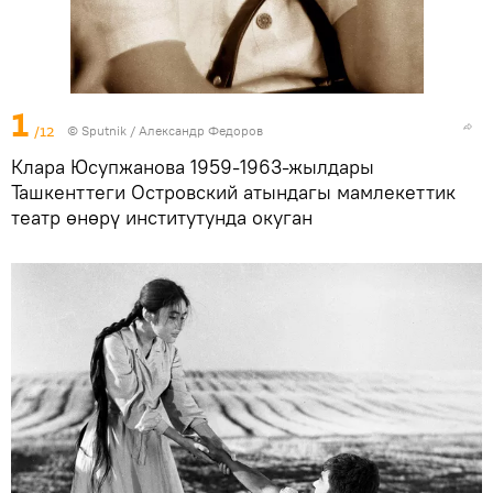
1
/12
©
Sputnik / Александр Федоров
Клара Юсупжанова 1959-1963-жылдары
Ташкенттеги Островский атындагы мамлекеттик
театр өнөрү институтунда окуган