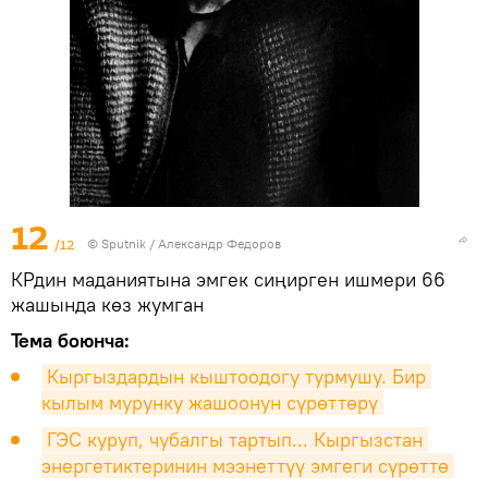
12
/12
©
Sputnik / Александр Федоров
КРдин маданиятына эмгек сиңирген ишмери 66
жашында көз жумган
Тема боюнча:
Кыргыздардын кыштоодогу турмушу. Бир 
кылым мурунку жашоонун сүрөттөрү
ГЭС куруп, чубалгы тартып... Кыргызстан 
энергетиктеринин мээнеттүү эмгеги сүрөттө