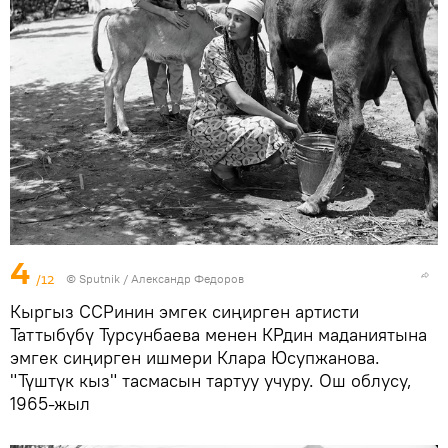
4
/12
©
Sputnik / Александр Федоров
Кыргыз ССРинин эмгек сиңирген артисти
Таттыбүбү Турсунбаева менен КРдин маданиятына
эмгек сиңирген ишмери Клара Юсупжанова.
"Түштүк кыз" тасмасын тартуу учуру. Ош облусу,
1965-жыл