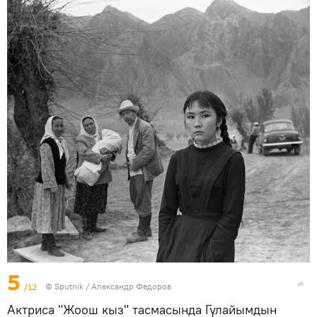
5
/12
©
Sputnik / Александр Федоров
Актриса "Жоош кыз" тасмасында Гүлайымдын