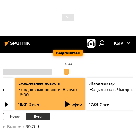
КЫРГ
Кыргызстан
16:00
1
Ежедневные новости
Жаңылыктар
ан
Ежедневные новости. Выпуск
Жаңылыктар. Чыгарыл
16:00
эфир
16:01
17:01
3 мин
7 мин
Кечээ
Бүгүн
г. Бишкек
89.3