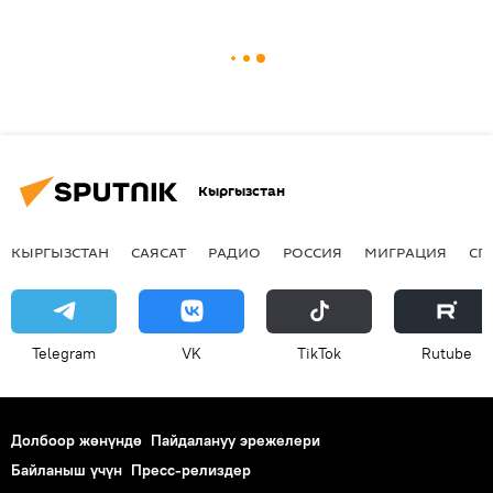
Кыргызстан
КЫРГЫЗСТАН
САЯСАТ
РАДИО
РОССИЯ
МИГРАЦИЯ
СП
Telegram
VK
ТikТоk
Rutube
Долбоор жөнүндө
Пайдалануу эрежелери
Байланыш үчүн
Пресс-релиздер