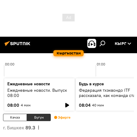
КЫРГ
Кыргызстан
00:00
01:00
Ежедневные новости
Будь в курсе
Ежедневные новости. Выпуск
Федерация тхэквондо ITF
08:00
рассказала, как команда ста
жертвой мошенников
08:00
08:04
4 мин
40 мин
Кечээ
Бүгүн
Эфирге
г. Бишкек
89.3