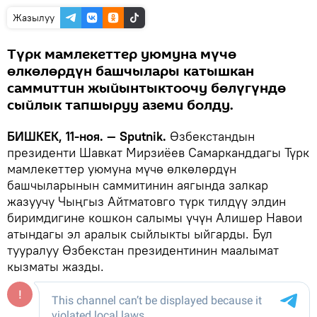
Жазылуу
Түрк мамлекеттер уюмуна мүчө
өлкөлөрдүн башчылары катышкан
саммиттин жыйынтыктоочу бөлүгүндө
сыйлык тапшыруу аземи болду.
БИШКЕК, 11-ноя. — Sputnik.
Өзбекстандын
президенти Шавкат Мирзиёев Самарканддагы Түрк
мамлекеттер уюмуна мүчө өлкөлөрдүн
башчыларынын саммитинин аягында залкар
жазуучу Чыңгыз Айтматовго түрк тилдүү элдин
биримдигине кошкон салымы үчүн Алишер Навои
атындагы эл аралык сыйлыкты ыйгарды. Бул
тууралуу Өзбекстан президентинин маалымат
кызматы жазды.