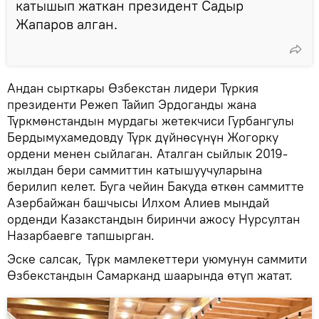
катышып жаткан президент Садыр
Жапаров алган.
Андан сырткары Өзбекстан лидери Түркия
президенти Режеп Тайип Эрдоганды жана
Түркмөнстандын мурдагы жетекчиси Гурбангулы
Бердымухамедовду Түрк дүйнөсүнүн Жогорку
ордени менен сыйлаган. Аталган сыйлык 2019-
жылдан бери саммиттин катышуучуларына
берилип келет. Буга чейин Бакуда өткөн саммитте
Азербайжан башчысы Илхом Алиев мындай
орденди Казакстандын биринчи ажосу Нурсултан
Назарбаевге тапшырган.
Эске салсак, Түрк мамлекеттери уюмунун саммити
Өзбекстандын Самарканд шаарында өтүп жатат.