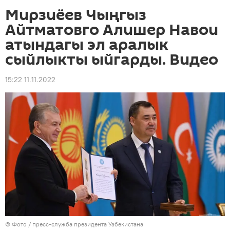
Мирзиёев Чыңгыз
Айтматовго Алишер Навои
атындагы эл аралык
сыйлыкты ыйгарды. Видео
15:22 11.11.2022
© Фото / пресс-служба президента Узбекистана