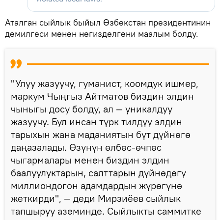
Аталган сыйлык быйыл Өзбекстан президентинин
демилгеси менен негизделгени маалым болду.
"Улуу жазуучу, гуманист, коомдук ишмер,
маркум Чыңгыз Айтматов биздин элдин
чыныгы досу болду, ал — уникалдуу
жазуучу. Бул инсан түрк тилдүү элдин
тарыхын жана маданиятын бүт дүйнөгө
даңазалады. Өзүнүн өлбөс-өчпөс
чыгармалары менен биздин элдин
баалуулуктарын, салттарын дүйнөдөгү
миллиондогон адамдардын жүрөгүнө
жеткирди", — деди Мирзиёев сыйлык
тапшыруу аземинде. Сыйлыкты саммитке