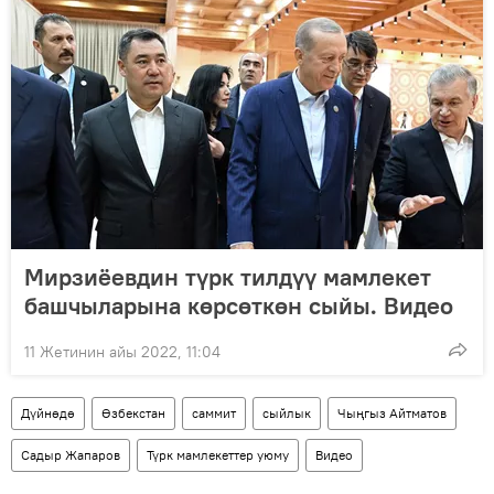
Мирзиёевдин түрк тилдүү мамлекет
башчыларына көрсөткөн сыйы. Видео
11 Жетинин айы 2022, 11:04
Дүйнөдө
Өзбекстан
саммит
сыйлык
Чыңгыз Айтматов
Садыр Жапаров
Түрк мамлекеттер уюму
Видео