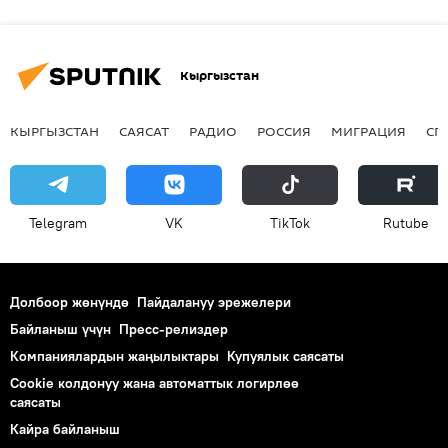
Кыргызстан
КЫРГЫЗСТАН
САЯСАТ
РАДИО
РОССИЯ
МИГРАЦИЯ
СП
Telegram
VK
ТikТоk
Rutube
Долбоор жөнүндө
Пайдалануу эрежелери
Байланыш үчүн
Пресс-релиздер
Компаниялардын жаңылыктары
Купуялык саясаты
Cookie колдонуу жана автоматтык логирлөө
саясаты
Кайра байланыш