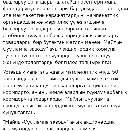
башкаруу органдарына, атайын эсептери жана
фонддорунун каражаттары бар уюмдарга, ошондой
эле мамлекеттик каражаттардын, мамлекеттик
органдардын же жергиликтүү өз алдынча
башкаруу органдарынын каражаттарынын
эсебинен түзүлгөн башка юридикалык жактарга
товарларды бир булактан методу менен "Майлы-
Суу лампа заводу" ачык акционердик коомунан
түздөн-түз сатып алууларды жүзөгө ашыруу
жөнүндө талаптарды белгилөө тапшырылган.
Уставдык капиталындагы мамлекеттик үлүш 50
жана андан ашык пайызды түзгөн мамлекеттик
жана муниципалдык ишканаларга, акционердик
коомдорго, анын ичинде алардын туунду чарбалык
коомдоруна товарларды "Майлы-Суу лампа
заводу" ачык акционердик коомунан сатып алуу
сунушталган.
"Майлы-Суу лампа заводу" ачык акционердик
коому өндүргөн товарлардын тизмеги: